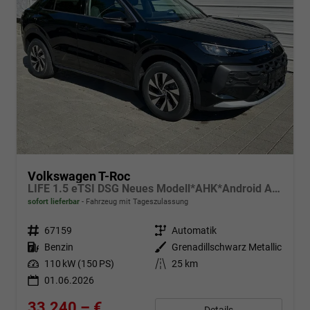
Volkswagen T-Roc
LIFE 1.5 eTSI DSG Neues Modell*AHK*Android Auto*SHZ*ACC*Kamera*5J Garantie*Klimaauto*
sofort lieferbar
Fahrzeug mit Tageszulassung
Fahrzeugnr.
67159
Getriebe
Automatik
Kraftstoff
Benzin
Außenfarbe
Grenadillschwarz Metallic
Leistung
110 kW (150 PS)
Kilometerstand
25 km
01.06.2026
33.240,– €
Details