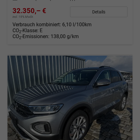
32.350,– €
Details
incl. 19% MwSt.
Verbrauch kombiniert:
6,10 l/100km
CO
-Klasse:
E
2
CO
-Emissionen:
138,00 g/km
2