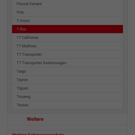
Passat Variant
Polo
T-Cross
T-Roc
T7 California
T7 Multivan
T7 Transporter
T7 Transporter Kastenwagen
Taigo
Tayron
Tiguan
Touareg
Touran
Weitere
Weitere Fahrzeugangebote