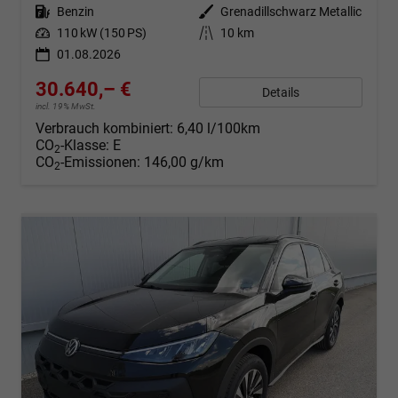
Kraftstoff
Benzin
Außenfarbe
Grenadillschwarz Metallic
Leistung
110 kW (150 PS)
Kilometerstand
10 km
01.08.2026
30.640,– €
Details
incl. 19% MwSt.
Verbrauch kombiniert:
6,40 l/100km
CO
-Klasse:
E
2
CO
-Emissionen:
146,00 g/km
2