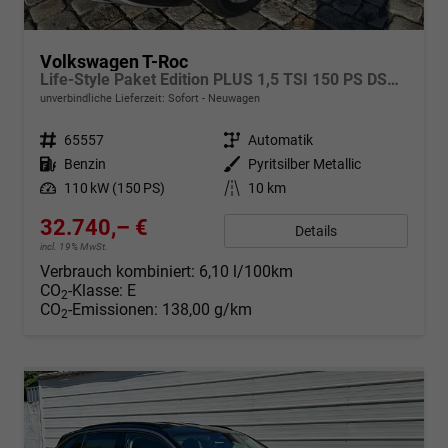
Volkswagen T-Roc
Life-Style Paket Edition PLUS 1,5 TSI 150 PS DSG-AHK-GARANTIE-LED-ACC-KESSY-WINTERPAKET-PDC&KAMERA-17 "ALU-SOFORT
unverbindliche Lieferzeit: Sofort
Neuwagen
Fahrzeugnr.
65557
Getriebe
Automatik
Kraftstoff
Benzin
Außenfarbe
Pyritsilber Metallic
Leistung
110 kW (150 PS)
Kilometerstand
10 km
32.740,– €
Details
incl. 19% MwSt.
Verbrauch kombiniert:
6,10 l/100km
CO
-Klasse:
E
2
CO
-Emissionen:
138,00 g/km
2