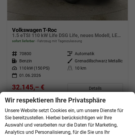
Volkswagen T-Roc
1.5 eTSI 110 kW Life DSG Life, neues Modell, LED, Kamera, Side, Winter, 17-Zoll
sofort lieferbar
Fahrzeug mit Tageszulassung
Fahrzeugnr.
70800
Getriebe
Automatik
Kraftstoff
Benzin
Außenfarbe
Grenadillschwarz Metallic
Leistung
110 kW (150 PS)
Kilometerstand
10 km
01.06.2026
32.145,– €
Details
incl. 19% MwSt.
Wir respektieren Ihre Privatsphäre
Verbrauch kombiniert:
5,60 l/100km
CO
-Klasse:
D
2
Unsere Website setzt Cookies ein, um unsere Dienste für
CO
-Emissionen:
128,00 g/km
2
Sie bereitzustellen. Hierbei berücksichtigen wir Ihre
Auswahl und verarbeiten nur die Daten für Marketing,
Analytics und Personalisierung, für die Sie uns Ihr