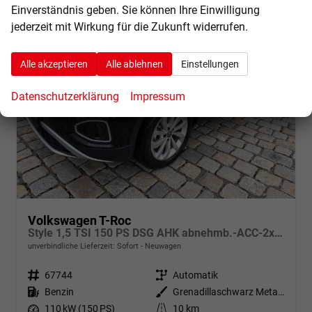
Einverständnis geben. Sie können Ihre Einwilligung
jederzeit mit Wirkung für die Zukunft widerrufen.
Alle akzeptieren
Alle ablehnen
Einstellungen
Datenschutzerklärung
Impressum
Volkswagen T-Roc
Style 1,5 TSI 150 PS DSG AHK abnehmb.-ACC-2xPDC & Kamera Parklenkass.-LED-KESSY-Klima 2-Zonen-Winterpaket-17 "Alu-sofort verfügbar
unverbindliche Lieferzeit: Sofort
Neuwagen
Fahrzeugnr.
67744
Getriebe
Automatik
Kraftstoff
Benzin
Außenfarbe
Grenadillaschwarz Metallic
Leistung
110 kW (150 PS)
Kilometerstand
10 km