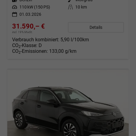
Leistung
110 kW (150 PS)
Kilometerstand
10 km
01.03.2026
31.590,– €
Details
incl. 19% MwSt.
Verbrauch kombiniert:
5,90 l/100km
CO
-Klasse:
D
2
CO
-Emissionen:
133,00 g/km
2