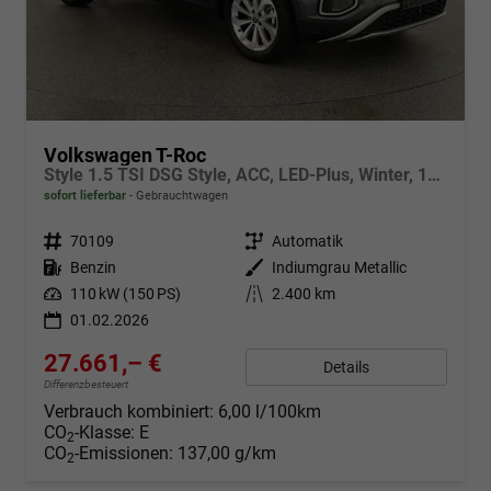
Volkswagen T-Roc
Style 1.5 TSI DSG Style, ACC, LED-Plus, Winter, 17-Zoll
sofort lieferbar
Gebrauchtwagen
Fahrzeugnr.
70109
Getriebe
Automatik
Kraftstoff
Benzin
Außenfarbe
Indiumgrau Metallic
Leistung
110 kW (150 PS)
Kilometerstand
2.400 km
01.02.2026
27.661,– €
Details
Differenzbesteuert
Verbrauch kombiniert:
6,00 l/100km
CO
-Klasse:
E
2
CO
-Emissionen:
137,00 g/km
2