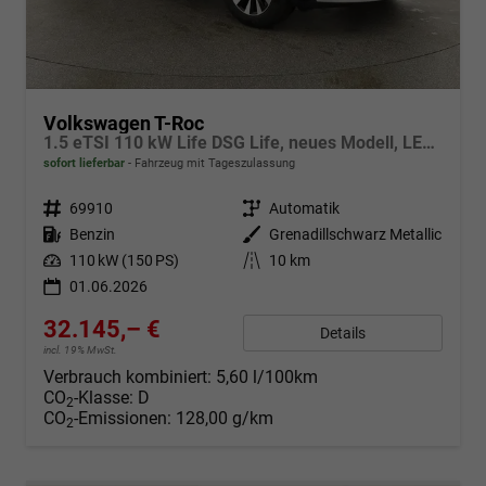
Volkswagen T-Roc
1.5 eTSI 110 kW Life DSG Life, neues Modell, LED, Kamera, Side, Winter, 17-Zoll
sofort lieferbar
Fahrzeug mit Tageszulassung
Fahrzeugnr.
69910
Getriebe
Automatik
Kraftstoff
Benzin
Außenfarbe
Grenadillschwarz Metallic
Leistung
110 kW (150 PS)
Kilometerstand
10 km
01.06.2026
32.145,– €
Details
incl. 19% MwSt.
Verbrauch kombiniert:
5,60 l/100km
CO
-Klasse:
D
2
CO
-Emissionen:
128,00 g/km
2