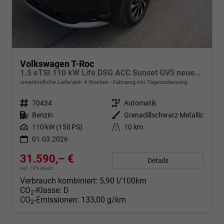
Volkswagen T-Roc
1.5 eTSI 110 kW Life DSG ACC Sunset GV5 neues Modell
unverbindliche Lieferzeit:
4 Wochen
Fahrzeug mit Tageszulassung
Fahrzeugnr.
70434
Getriebe
Automatik
Kraftstoff
Benzin
Außenfarbe
Grenadillschwarz Metallic
Leistung
110 kW (150 PS)
Kilometerstand
10 km
01.03.2026
31.590,– €
Details
incl. 19% MwSt.
Verbrauch kombiniert:
5,90 l/100km
CO
-Klasse:
D
2
CO
-Emissionen:
133,00 g/km
2