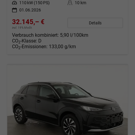
Leistung
110 kW (150 PS)
Kilometerstand
10 km
01.06.2026
32.145,– €
Details
incl. 19% MwSt.
Verbrauch kombiniert:
5,90 l/100km
CO
-Klasse:
D
2
CO
-Emissionen:
133,00 g/km
2