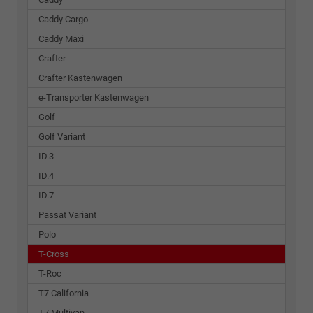
Caddy Cargo
Caddy Maxi
Crafter
Crafter Kastenwagen
e-Transporter Kastenwagen
Golf
Golf Variant
ID.3
ID.4
ID.7
Passat Variant
Polo
T-Cross
T-Roc
T7 California
T7 Multivan