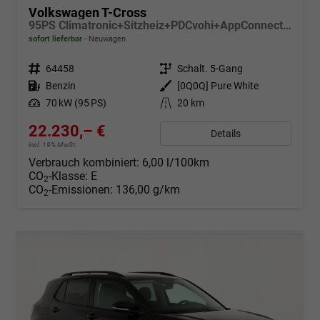
Volkswagen T-Cross
95PS Climatronic+Sitzheiz+PDCvohi+AppConnect+Side+TravelAssist+ACC
sofort lieferbar
Neuwagen
Fahrzeugnr.
64458
Getriebe
Schalt. 5-Gang
Kraftstoff
Benzin
Außenfarbe
[0Q0Q] Pure White
Leistung
70 kW (95 PS)
Kilometerstand
20 km
22.230,– €
Details
incl. 19% MwSt.
Verbrauch kombiniert:
6,00 l/100km
CO
-Klasse:
E
2
CO
-Emissionen:
136,00 g/km
2