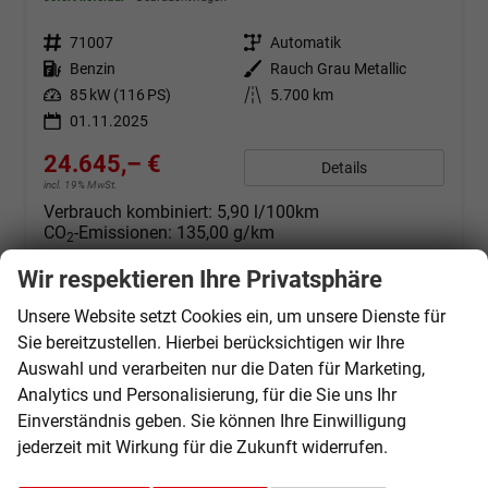
Fahrzeugnr.
71007
Getriebe
Automatik
Kraftstoff
Benzin
Außenfarbe
Rauch Grau Metallic
Leistung
85 kW (116 PS)
Kilometerstand
5.700 km
01.11.2025
24.645,– €
Details
incl. 19% MwSt.
Verbrauch kombiniert:
5,90 l/100km
CO
-Emissionen:
135,00 g/km
2
Wir respektieren Ihre Privatsphäre
Unsere Website setzt Cookies ein, um unsere Dienste für
Sie bereitzustellen. Hierbei berücksichtigen wir Ihre
Auswahl und verarbeiten nur die Daten für Marketing,
Analytics und Personalisierung, für die Sie uns Ihr
Einverständnis geben. Sie können Ihre Einwilligung
jederzeit mit Wirkung für die Zukunft widerrufen.