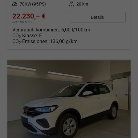
Leistung
70 kW (95 PS)
Kilometerstand
20 km
22.230,– €
Details
incl. 19% MwSt.
Verbrauch kombiniert:
6,00 l/100km
CO
-Klasse:
E
2
CO
-Emissionen:
136,00 g/km
2