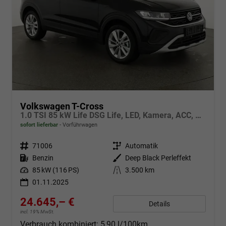
Volkswagen T-Cross
1.0 TSI 85 kW Life DSG Life, LED, Kamera, ACC, Side, Winter, 17-Zoll, 3-J. Garantie
sofort lieferbar
Vorführwagen
Fahrzeugnr.
71006
Getriebe
Automatik
Kraftstoff
Benzin
Außenfarbe
Deep Black Perleffekt
Leistung
85 kW (116 PS)
Kilometerstand
3.500 km
01.11.2025
24.645,– €
Details
incl. 19% MwSt.
Verbrauch kombiniert:
5,90 l/100km