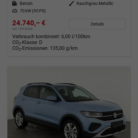
Kraftstoff
Benzin
Außenfarbe
Rauchgrau Metallic
Leistung
70 kW (95 PS)
24.740,– €
Details
incl. 19% MwSt.
Verbrauch kombiniert:
6,00 l/100km
CO
-Klasse:
D
2
CO
-Emissionen:
135,00 g/km
2