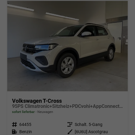
Volkswagen T-Cross
95PS Climatronic+Sitzheiz+PDCvohi+AppConnect+Side+TravelAssist+ACC
sofort lieferbar
Neuwagen
Fahrzeugnr.
64455
Getriebe
Schalt. 5-Gang
Kraftstoff
Benzin
Außenfarbe
[6U6U] Ascotgrau