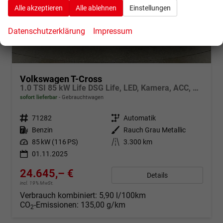
Alle akzeptieren
Alle ablehnen
Einstellungen
Datenschutzerklärung
Impressum
Volkswagen T-Cross
1.0 TSI 85 kW Life DSG Life, LED, Kamera, ACC, Side, Winter, 17-Zoll, 3-J. Garantie
sofort lieferbar
Gebrauchtwagen
Fahrzeugnr.
71282
Getriebe
Automatik
Kraftstoff
Benzin
Außenfarbe
Rauch Grau Metallic
Leistung
85 kW (116 PS)
Kilometerstand
3.300 km
01.11.2025
24.645,– €
Details
incl. 19% MwSt.
Verbrauch kombiniert:
5,90 l/100km
CO
-Emissionen:
135,00 g/km
2