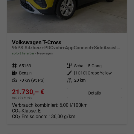
Volkswagen T-Cross
95PS Sitzheiz+PDCvohi+AppConnect+SideAssist+TravelAssist+ACC+Klima
sofort lieferbar
Neuwagen
Fahrzeugnr.
65163
Getriebe
Schalt. 5-Gang
Kraftstoff
Benzin
Außenfarbe
[1C1C] Grape Yellow
Leistung
70 kW (95 PS)
Kilometerstand
20 km
21.730,– €
Details
incl. 19% MwSt.
Verbrauch kombiniert:
6,00 l/100km
CO
-Klasse:
E
2
CO
-Emissionen:
136,00 g/km
2