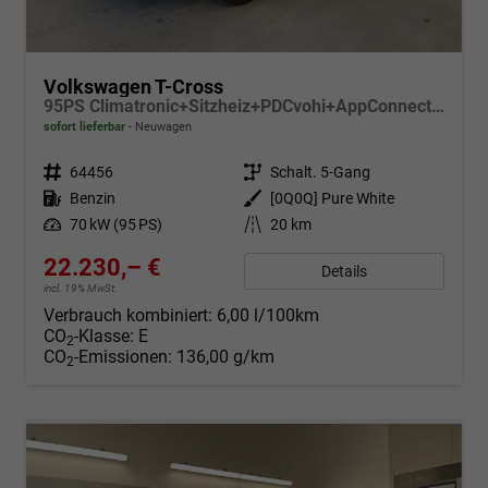
Volkswagen T-Cross
95PS Climatronic+Sitzheiz+PDCvohi+AppConnect+Side+TravelAssist+ACC
sofort lieferbar
Neuwagen
Fahrzeugnr.
64456
Getriebe
Schalt. 5-Gang
Kraftstoff
Benzin
Außenfarbe
[0Q0Q] Pure White
Leistung
70 kW (95 PS)
Kilometerstand
20 km
22.230,– €
Details
incl. 19% MwSt.
Verbrauch kombiniert:
6,00 l/100km
CO
-Klasse:
E
2
CO
-Emissionen:
136,00 g/km
2