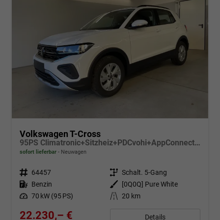
Volkswagen T-Cross
95PS Climatronic+Sitzheiz+PDCvohi+AppConnect+Side+TravelAssist+ACC
sofort lieferbar
Neuwagen
Fahrzeugnr.
64457
Getriebe
Schalt. 5-Gang
Kraftstoff
Benzin
Außenfarbe
[0Q0Q] Pure White
Leistung
70 kW (95 PS)
Kilometerstand
20 km
22.230,– €
Details