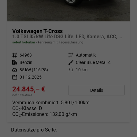
Volkswagen T-Cross
1.0 TSI 85 kW Life DSG Life, LED, Kamera, ACC, Side, Winter, 17-Zoll, 3-J. Garantie
sofort lieferbar
Fahrzeug mit Tageszulassung
Fahrzeugnr.
64963
Getriebe
Automatik
Kraftstoff
Benzin
Außenfarbe
Clear Blue Metallic
Leistung
85 kW (116 PS)
Kilometerstand
10 km
01.12.2025
24.845,– €
Details
incl. 19% MwSt.
Verbrauch kombiniert:
5,80 l/100km
CO
-Klasse:
D
2
CO
-Emissionen:
132,00 g/km
2
Datensätze pro Seite: