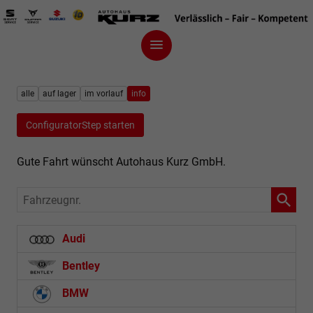
alle
auf lager
im vorlauf
info
ConfiguratorStep starten
Gute Fahrt wünscht Autohaus Kurz GmbH.
Fahrzeugnr.
Audi
Bentley
BMW