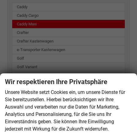
Caddy
Caddy Cargo
Caddy Maxi
Crafter
Crafter Kastenwagen
e-Transporter Kastenwagen
Golf
Golf Variant
ID.3
Wir respektieren Ihre Privatsphäre
ID.4
Unsere Website setzt Cookies ein, um unsere Dienste für
ID.7
Sie bereitzustellen. Hierbei berücksichtigen wir Ihre
Passat Variant
Auswahl und verarbeiten nur die Daten für Marketing,
Polo
Analytics und Personalisierung, für die Sie uns Ihr
T-Cross
Einverständnis geben. Sie können Ihre Einwilligung
T-Roc
jederzeit mit Wirkung für die Zukunft widerrufen.
T7 California