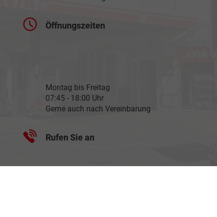
Öffnungszeiten
Montag bis Freitag
07:45 - 18:00 Uhr
Gerne auch nach Vereinbarung
Rufen Sie an
+49 7967 505