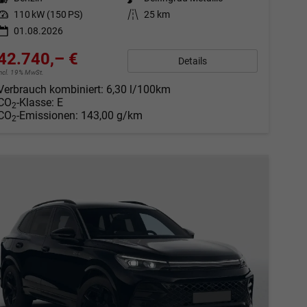
Leistung
110 kW (150 PS)
Kilometerstand
25 km
01.08.2026
42.740,– €
Details
incl. 19% MwSt.
Verbrauch kombiniert:
6,30 l/100km
CO
-Klasse:
E
2
CO
-Emissionen:
143,00 g/km
2