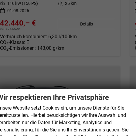
Leistung
110 kW (150 PS)
Kilometerstand
25 km
01.08.2026
42.440,– €
Details
incl. 19% MwSt.
Verbrauch kombiniert:
6,30 l/100km
CO
-Klasse:
E
2
CO
-Emissionen:
143,00 g/km
2
Wir respektieren Ihre Privatsphäre
nsere Website setzt Cookies ein, um unsere Dienste für Sie
ereitzustellen. Hierbei berücksichtigen wir Ihre Auswahl und
erarbeiten nur die Daten für Marketing, Analytics und
ersonalisierung, für die Sie uns Ihr Einverständnis geben. Sie