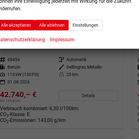
önnen Ihre Einwilligung jederzeit mit Wirkung für die Zukunft
iderrufen.
Alle akzeptieren
Alle ablehnen
Einstellungen
Volkswagen Tiguan
atenschutzerklärung
Impressum
R-Line 1.5 eTSI DSG AHK*BlackStyle*ParkAsstPro*360° Kamera*Android Auto*Navi*SHZ*Matrix*HUD
unverbindliche Lieferzeit:
30.09.2026
Fahrzeug mit Tageszulassung
Fahrzeugnr.
68454
Getriebe
Automatik
Kraftstoff
Benzin
Außenfarbe
Delfingrau Metallic
Leistung
110 kW (150 PS)
Kilometerstand
25 km
01.08.2026
42.740,– €
Details
incl. 19% MwSt.
Verbrauch kombiniert:
6,30 l/100km
CO
-Klasse:
E
2
CO
-Emissionen:
143,00 g/km
2