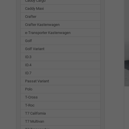
Caddy Cargo
Caddy Maxi
Crafter
Crafter Kastenwagen
e-Transporter Kastenwagen
Golf
Golf Variant
ID.3
ID.4
ID.7
Passat Variant
Polo
T-Cross
T-Roc
T7 California
T7 Multivan