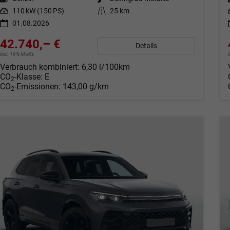
Leistung
110 kW (150 PS)
Kilometerstand
25 km
01.08.2026
42.740,– €
Details
incl. 19% MwSt.
Verbrauch kombiniert:
6,30 l/100km
CO
-Klasse:
E
2
CO
-Emissionen:
143,00 g/km
2