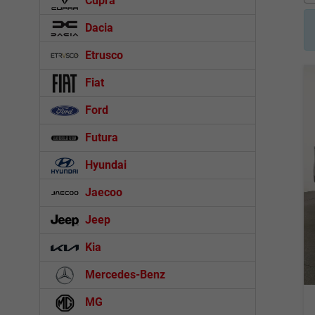
Cupra
Dacia
Etrusco
Fiat
Ford
Futura
Hyundai
Jaecoo
Jeep
Kia
Mercedes-Benz
MG