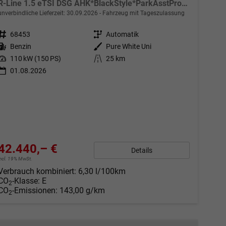
R-Line 1.5 eTSI DSG AHK*BlackStyle*ParkAsstPro*360° Kamera*Android Auto*Navi*SHZ*Matrix*HUD
unverbindliche Lieferzeit:
30.09.2026
Fahrzeug mit Tageszulassung
Fahrzeugnr.
68453
Getriebe
Automatik
Kraftstoff
Benzin
Außenfarbe
Pure White Uni
Leistung
110 kW (150 PS)
Kilometerstand
25 km
01.08.2026
42.440,– €
Details
incl. 19% MwSt.
Verbrauch kombiniert:
6,30 l/100km
CO
-Klasse:
E
2
CO
-Emissionen:
143,00 g/km
2