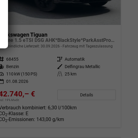
Volkswagen Tiguan
R-Line 1.5 eTSI DSG AHK*BlackStyle*ParkAsstPro*360° Kamera*Android Auto*Navi*SHZ*Matrix*HUD
unverbindliche Lieferzeit:
30.09.2026
Fahrzeug mit Tageszulassung
Fahrzeugnr.
68455
Getriebe
Automatik
Kraftstoff
Benzin
Außenfarbe
Delfingrau Metallic
Leistung
110 kW (150 PS)
Kilometerstand
25 km
01.08.2026
42.740,– €
Details
incl. 19% MwSt.
Verbrauch kombiniert:
6,30 l/100km
CO
-Klasse:
E
2
CO
-Emissionen:
143,00 g/km
2