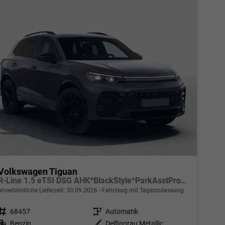
Volkswagen Tiguan
R-Line 1.5 eTSI DSG AHK*BlackStyle*ParkAsstPro*360° Kamera*Android Auto*Navi*SHZ*Matrix*HUD
unverbindliche Lieferzeit:
30.09.2026
Fahrzeug mit Tageszulassung
Fahrzeugnr.
68457
Getriebe
Automatik
Kraftstoff
Benzin
Außenfarbe
Delfingrau Metallic