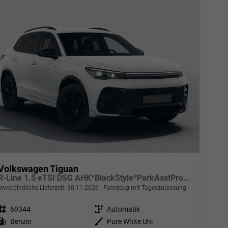
Volkswagen Tiguan
R-Line 1.5 eTSI DSG AHK*BlackStyle*ParkAsstPro*360° Kamera*Android Auto*Navi*SHZ*Matrix*HUD
unverbindliche Lieferzeit:
30.11.2026
Fahrzeug mit Tageszulassung
Fahrzeugnr.
69344
Getriebe
Automatik
Kraftstoff
Benzin
Außenfarbe
Pure White Uni