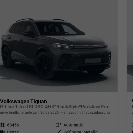
Volkswagen Tiguan
R-Line 1.5 eTSI DSG AHK*BlackStyle*ParkAsstPro*360° Kamera*Android Auto*Navi*SHZ*Matrix*HUD
unverbindliche Lieferzeit:
30.09.2026
Fahrzeug mit Tageszulassung
Fahrzeugnr.
68456
Getriebe
Automatik
Kraftstoff
Benzin
Außenfarbe
Delfingrau Metallic