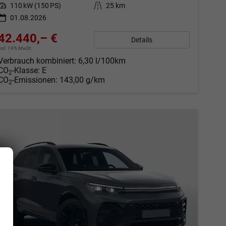
Leistung
110 kW (150 PS)
Kilometerstand
25 km
01.08.2026
42.440,– €
Details
incl. 19% MwSt.
Verbrauch kombiniert:
6,30 l/100km
CO
-Klasse:
E
2
CO
-Emissionen:
143,00 g/km
2