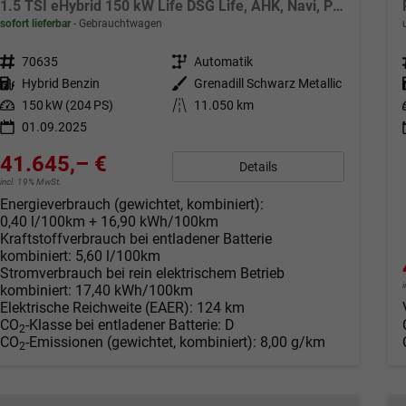
1.5 TSI eHybrid 150 kW Life DSG Life, AHK, Navi, ParkAssist, 5-J Garantie
sofort lieferbar
Gebrauchtwagen
Fahrzeugnr.
70635
Getriebe
Automatik
Kraftstoff
Hybrid Benzin
Außenfarbe
Grenadill Schwarz Metallic
Leistung
150 kW (204 PS)
Kilometerstand
11.050 km
01.09.2025
41.645,– €
Details
incl. 19% MwSt.
Energieverbrauch (gewichtet, kombiniert):
0,40 l/100km + 16,90 kWh/100km
Kraftstoffverbrauch bei entladener Batterie
kombiniert:
5,60 l/100km
Stromverbrauch bei rein elektrischem Betrieb
kombiniert:
17,40 kWh/100km
Elektrische Reichweite (EAER):
124 km
CO
-Klasse bei entladener Batterie:
D
2
CO
-Emissionen (gewichtet, kombiniert):
8,00 g/km
2