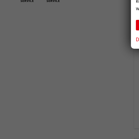
k
w
D