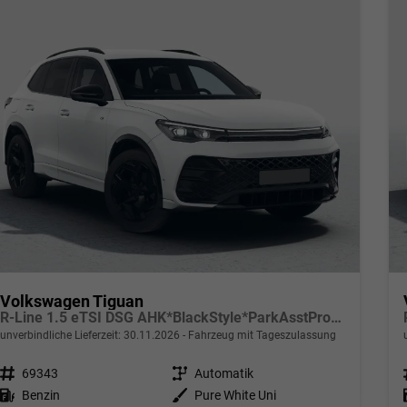
Volkswagen Tiguan
R-Line 1.5 eTSI DSG AHK*BlackStyle*ParkAsstPro*360° Kamera*Android Auto*Navi*SHZ*Matrix*HUD
unverbindliche Lieferzeit:
30.11.2026
Fahrzeug mit Tageszulassung
Fahrzeugnr.
69343
Getriebe
Automatik
Kraftstoff
Benzin
Außenfarbe
Pure White Uni