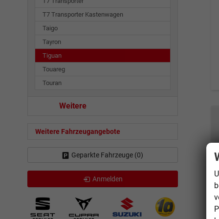
T7 Transporter
T7 Transporter Kastenwagen
Taigo
Tayron
Tiguan
Touareg
Touran
Weitere
Weitere Fahrzeugangebote
Geparkte Fahrzeuge (
0
)
U
Anmelden
b
v
P