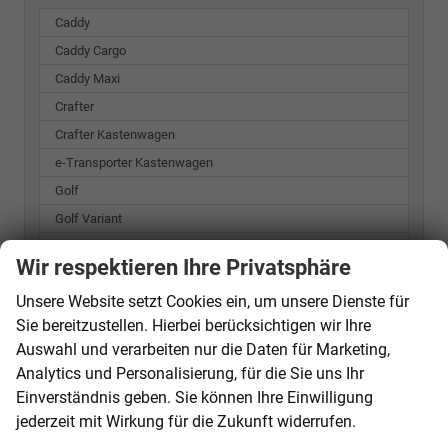
Caddy
Caddy Cargo
Caddy Maxi
Crafter
Crafter Kastenwagen
e-Transporter Kastenwagen
Golf
Golf Variant
ID.3
Wir respektieren Ihre Privatsphäre
ID.4
Unsere Website setzt Cookies ein, um unsere Dienste für
ID.7
Sie bereitzustellen. Hierbei berücksichtigen wir Ihre
Passat Variant
Auswahl und verarbeiten nur die Daten für Marketing,
Polo
Analytics und Personalisierung, für die Sie uns Ihr
T-Cross
Einverständnis geben. Sie können Ihre Einwilligung
T-Roc
jederzeit mit Wirkung für die Zukunft widerrufen.
T7 California