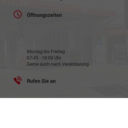
Öffnungszeiten
Montag bis Freitag
07:45 - 18:00 Uhr
Gerne auch nach Vereinbarung
Rufen Sie an
+49 7967 505