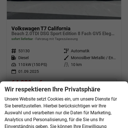
Volkswagen T7 California
Beach 2.0TDI DSG Sport Edition 8 Fach GV5 Elegance+
sofort lieferbar
Fahrzeug mit Tageszulassung
Fahrzeugnr.
53130
Getriebe
Automatik
Kraftstoff
Diesel
Außenfarbe
Monosilber Metallic / Energeticorange Metallic
Leistung
110 kW (150 PS)
Kilometerstand
10 km
01.09.2025
64.230,– €
Details
Wir respektieren Ihre Privatsphäre
incl. 19% MwSt.
Verbrauch kombiniert:
6,50 l/100km
Unsere Website setzt Cookies ein, um unsere Dienste für
CO
-Klasse:
F
2
Sie bereitzustellen. Hierbei berücksichtigen wir Ihre
CO
-Emissionen:
171,00 g/km
2
Auswahl und verarbeiten nur die Daten für Marketing,
Analytics und Personalisierung, für die Sie uns Ihr
Einverständnis geben. Sie können Ihre Einwilligung