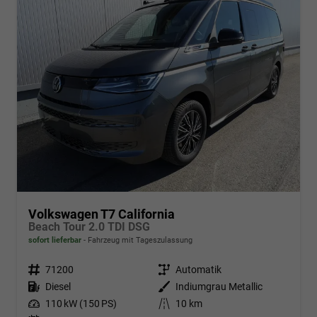
Volkswagen T7 California
Beach Tour 2.0 TDI DSG
sofort lieferbar
Fahrzeug mit Tageszulassung
Fahrzeugnr.
71200
Getriebe
Automatik
Kraftstoff
Diesel
Außenfarbe
Indiumgrau Metallic
Leistung
110 kW (150 PS)
Kilometerstand
10 km