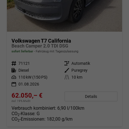
Volkswagen T7 California
Beach Camper 2.0 TDI DSG
sofort lieferbar
Fahrzeug mit Tageszulassung
Fahrzeugnr.
71121
Getriebe
Automatik
Kraftstoff
Diesel
Außenfarbe
Puregrey
Leistung
110 kW (150 PS)
Kilometerstand
10 km
01.08.2026
62.050,– €
Details
incl. 19% MwSt.
Verbrauch kombiniert:
6,90 l/100km
CO
-Klasse:
G
2
CO
-Emissionen:
182,00 g/km
2