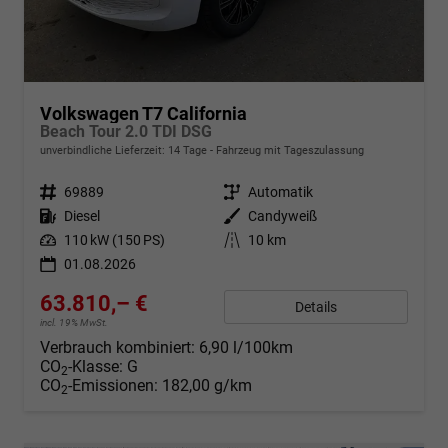
Volkswagen T7 California
Beach Tour 2.0 TDI DSG
unverbindliche Lieferzeit:
14 Tage
Fahrzeug mit Tageszulassung
Fahrzeugnr.
69889
Getriebe
Automatik
Kraftstoff
Diesel
Außenfarbe
Candyweiß
Leistung
110 kW (150 PS)
Kilometerstand
10 km
01.08.2026
63.810,– €
Details
incl. 19% MwSt.
Verbrauch kombiniert:
6,90 l/100km
CO
-Klasse:
G
2
CO
-Emissionen:
182,00 g/km
2