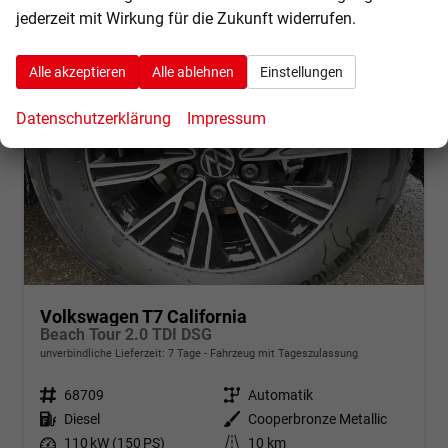
jederzeit mit Wirkung für die Zukunft widerrufen.
Alle akzeptieren
Alle ablehnen
Einstellungen
Datenschutzerklärung
Impressum
Volkswagen T7 California
Beach Tour 2.0 TDI DSG
unverbindliche Lieferzeit:
7 Tage
Fahrzeug mit Tageszulassung
Fahrzeugnr.
68709
Getriebe
Automatik
Kraftstoff
Diesel
Außenfarbe
Cooperbronze Metallic
Leistung
110 kW (150 PS)
Kilometerstand
10 km