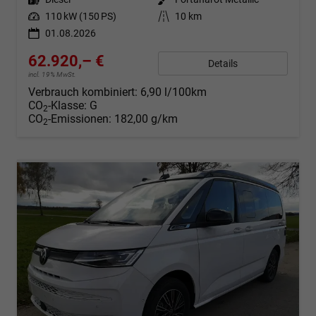
Leistung
110 kW (150 PS)
Kilometerstand
10 km
01.08.2026
62.920,– €
Details
incl. 19% MwSt.
Verbrauch kombiniert:
6,90 l/100km
CO
-Klasse:
G
2
CO
-Emissionen:
182,00 g/km
2