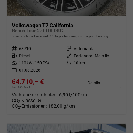
Volkswagen T7 California
Beach Tour 2.0 TDI DSG
unverbindliche Lieferzeit:
14 Tage
Fahrzeug mit Tageszulassung
Fahrzeugnr.
68710
Getriebe
Automatik
Kraftstoff
Diesel
Außenfarbe
Fortanarot Metallic
Leistung
110 kW (150 PS)
Kilometerstand
10 km
01.08.2026
64.710,– €
Details
incl. 19% MwSt.
Verbrauch kombiniert:
6,90 l/100km
CO
-Klasse:
G
2
CO
-Emissionen:
182,00 g/km
2