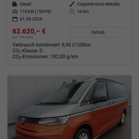
Kraftstoff
Diesel
Außenfarbe
Copperbronze Metallic
Leistung
110 kW (150 PS)
Kilometerstand
10 km
01.08.2026
62.620,– €
Details
incl. 19% MwSt.
Verbrauch kombiniert:
6,90 l/100km
CO
-Klasse:
G
2
CO
-Emissionen:
182,00 g/km
2