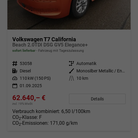
Volkswagen T7 California
Beach 2.0TDI DSG GV5 Elegance+
sofort lieferbar
Fahrzeug mit Tageszulassung
Fahrzeugnr.
53058
Getriebe
Automatik
Kraftstoff
Diesel
Außenfarbe
Monosilber Metallic / Energeticorange Metallic
Leistung
110 kW (150 PS)
Kilometerstand
10 km
01.09.2025
62.640,– €
Details
incl. 19% MwSt.
Verbrauch kombiniert:
6,50 l/100km
CO
-Klasse:
F
2
CO
-Emissionen:
171,00 g/km
2