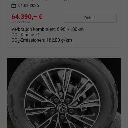
01.08.2026
64.390,– €
Details
incl. 19% MwSt.
Verbrauch kombiniert:
6,90 l/100km
CO
-Klasse:
G
2
CO
-Emissionen:
182,00 g/km
2