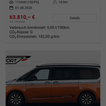
Leistung
110 kW (150 PS)
Kilometerstand
10 km
01.08.2026
63.810,– €
Details
incl. 19% MwSt.
Verbrauch kombiniert:
6,90 l/100km
CO
-Klasse:
G
2
CO
-Emissionen:
182,00 g/km
2