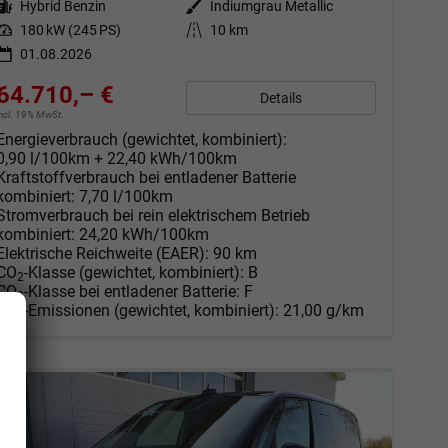
Kraftstoff
Hybrid Benzin
Außenfarbe
Indiumgrau Metallic
Leistung
180 kW (245 PS)
Kilometerstand
10 km
01.08.2026
64.710,– €
Details
incl. 19% MwSt.
Energieverbrauch (gewichtet, kombiniert):
0,90 l/100km + 22,40 kWh/100km
Kraftstoffverbrauch bei entladener Batterie
kombiniert:
7,70 l/100km
Stromverbrauch bei rein elektrischem Betrieb
kombiniert:
24,20 kWh/100km
Elektrische Reichweite (EAER):
90 km
CO
-Klasse (gewichtet, kombiniert):
B
2
CO
-Klasse bei entladener Batterie:
F
2
CO
-Emissionen (gewichtet, kombiniert):
21,00 g/km
2