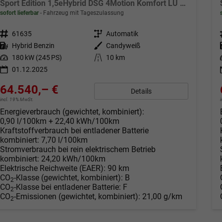
Sport Edition 1,5eHybrid DSG 4Motion Komfort LÜ 5 Sitzer
sofort lieferbar
Fahrzeug mit Tageszulassung
Fahrzeugnr.
61635
Getriebe
Automatik
Kraftstoff
Hybrid Benzin
Außenfarbe
Candyweiß
Leistung
180 kW (245 PS)
Kilometerstand
10 km
01.12.2025
64.540,– €
Details
incl. 19% MwSt.
Energieverbrauch (gewichtet, kombiniert):
0,90 l/100km + 22,40 kWh/100km
Kraftstoffverbrauch bei entladener Batterie
kombiniert:
7,70 l/100km
Stromverbrauch bei rein elektrischem Betrieb
kombiniert:
24,20 kWh/100km
Elektrische Reichweite (EAER):
90 km
CO
-Klasse (gewichtet, kombiniert):
B
2
CO
-Klasse bei entladener Batterie:
F
2
CO
-Emissionen (gewichtet, kombiniert):
21,00 g/km
2