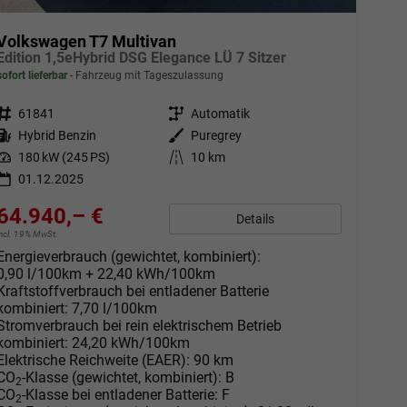
Volkswagen T7 Multivan
Edition 1,5eHybrid DSG Elegance LÜ 7 Sitzer
sofort lieferbar
Fahrzeug mit Tageszulassung
Fahrzeugnr.
61841
Getriebe
Automatik
Kraftstoff
Hybrid Benzin
Außenfarbe
Puregrey
Leistung
180 kW (245 PS)
Kilometerstand
10 km
01.12.2025
64.940,– €
Details
incl. 19% MwSt.
Energieverbrauch (gewichtet, kombiniert):
0,90 l/100km + 22,40 kWh/100km
Kraftstoffverbrauch bei entladener Batterie
kombiniert:
7,70 l/100km
Stromverbrauch bei rein elektrischem Betrieb
kombiniert:
24,20 kWh/100km
Elektrische Reichweite (EAER):
90 km
CO
-Klasse (gewichtet, kombiniert):
B
2
CO
-Klasse bei entladener Batterie:
F
2