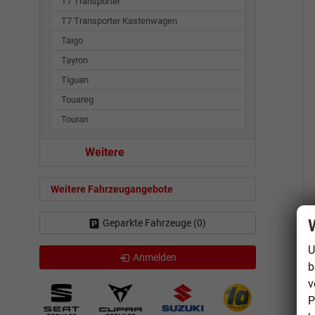
T7 Transporter
T7 Transporter Kastenwagen
Taigo
Tayron
Tiguan
Touareg
Touran
Weitere
Weitere Fahrzeugangebote
Geparkte Fahrzeuge (
0
)
U
Anmelden
b
v
P