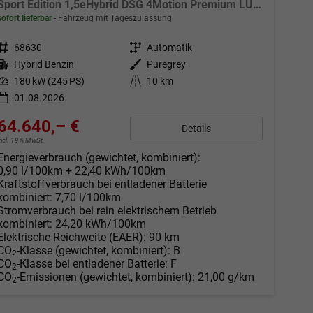
Sport Edition 1,5eHybrid DSG 4Motion Premium LÜ 5 Sitzer
sofort lieferbar
Fahrzeug mit Tageszulassung
Fahrzeugnr.
68630
Getriebe
Automatik
Kraftstoff
Hybrid Benzin
Außenfarbe
Puregrey
Leistung
180 kW (245 PS)
Kilometerstand
10 km
01.08.2026
64.640,– €
Details
incl. 19% MwSt.
Energieverbrauch (gewichtet, kombiniert):
0,90 l/100km + 22,40 kWh/100km
Kraftstoffverbrauch bei entladener Batterie
kombiniert:
7,70 l/100km
Stromverbrauch bei rein elektrischem Betrieb
kombiniert:
24,20 kWh/100km
Elektrische Reichweite (EAER):
90 km
CO
-Klasse (gewichtet, kombiniert):
B
2
CO
-Klasse bei entladener Batterie:
F
2
CO
-Emissionen (gewichtet, kombiniert):
21,00 g/km
2