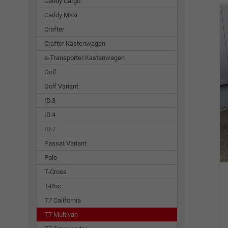
Caddy Cargo
Caddy Maxi
Crafter
Crafter Kastenwagen
e-Transporter Kastenwagen
Golf
Golf Variant
ID.3
ID.4
ID.7
Passat Variant
Polo
T-Cross
T-Roc
T7 California
T7 Multivan