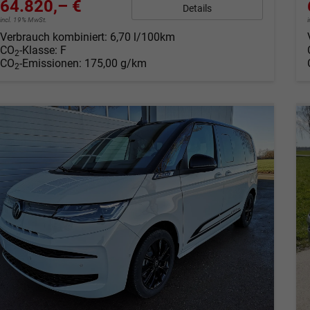
64.820,– €
Details
incl. 19% MwSt.
Verbrauch kombiniert:
6,70 l/100km
CO
-Klasse:
F
2
CO
-Emissionen:
175,00 g/km
2