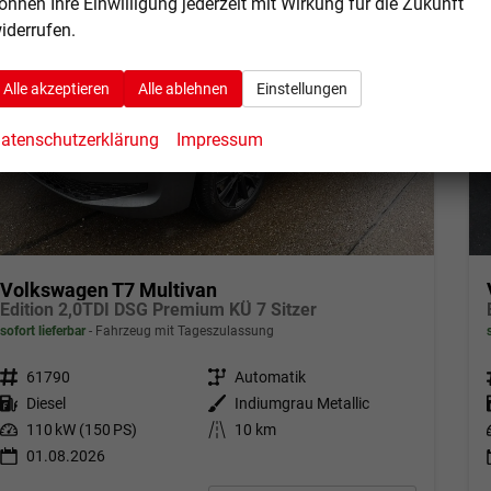
önnen Ihre Einwilligung jederzeit mit Wirkung für die Zukunft
iderrufen.
Alle akzeptieren
Alle ablehnen
Einstellungen
atenschutzerklärung
Impressum
Volkswagen T7 Multivan
Edition 2,0TDI DSG Premium KÜ 7 Sitzer
sofort lieferbar
Fahrzeug mit Tageszulassung
Fahrzeugnr.
61790
Getriebe
Automatik
Kraftstoff
Diesel
Außenfarbe
Indiumgrau Metallic
Leistung
110 kW (150 PS)
Kilometerstand
10 km
01.08.2026