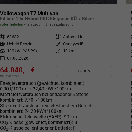
Volkswagen T7 Multivan
Edition 1,5eHybrid DSG Elegance KÜ 7 Sitzer
sofort lieferbar
Fahrzeug mit Tageszulassung
Fahrzeugnr.
68632
Getriebe
Automatik
Kraftstoff
Hybrid Benzin
Außenfarbe
Candyweiß
Leistung
180 kW (245 PS)
Kilometerstand
10 km
01.08.2026
64.840,– €
Details
incl. 19% MwSt.
Energieverbrauch (gewichtet, kombiniert):
0,90 l/100km + 22,40 kWh/100km
Kraftstoffverbrauch bei entladener Batterie
kombiniert:
7,70 l/100km
Stromverbrauch bei rein elektrischem Betrieb
kombiniert:
24,20 kWh/100km
Elektrische Reichweite (EAER):
90 km
CO
-Klasse (gewichtet, kombiniert):
B
2
CO
-Klasse bei entladener Batterie:
F
2