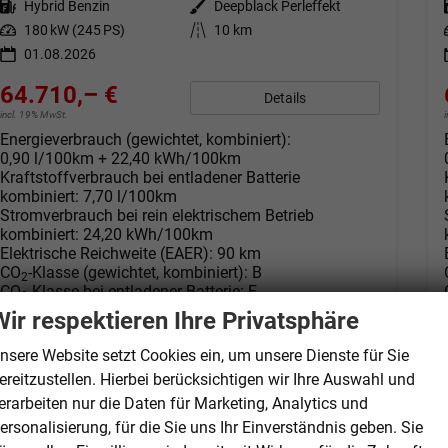
Kraftstoff
Hybrid Benzin
Außenfarbe
Deepblack Perleffekt
Leistung
180 kW (245 PS)
Kilometerstand
10 km
01.08.2026
64.710,– €
Details
incl. 19% MwSt.
Energieverbrauch (gewichtet, kombiniert):
0,90 l/100km + 22,40 kWh/100km
Kraftstoffverbrauch bei entladener Batterie
kombiniert:
7,70 l/100km
Stromverbrauch bei rein elektrischem Betrieb
kombiniert:
24,20 kWh/100km
Elektrische Reichweite (EAER):
90 km
CO
-Klasse (gewichtet, kombiniert):
B
2
CO
-Klasse bei entladener Batterie:
F
2
CO
-Emissionen (gewichtet, kombiniert):
21,00 g/km
Wir respektieren Ihre Privatsphäre
2
nsere Website setzt Cookies ein, um unsere Dienste für Sie
ereitzustellen. Hierbei berücksichtigen wir Ihre Auswahl und
erarbeiten nur die Daten für Marketing, Analytics und
ersonalisierung, für die Sie uns Ihr Einverständnis geben. Sie