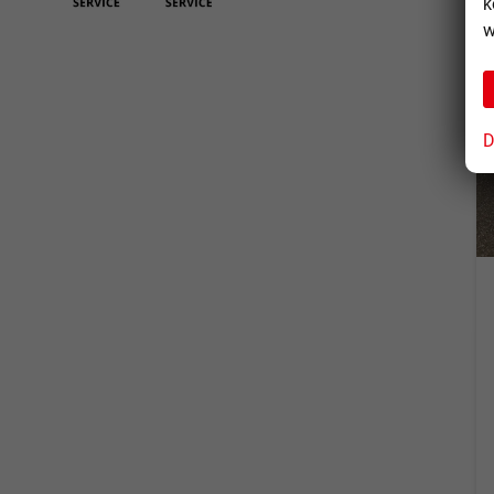
k
w
D