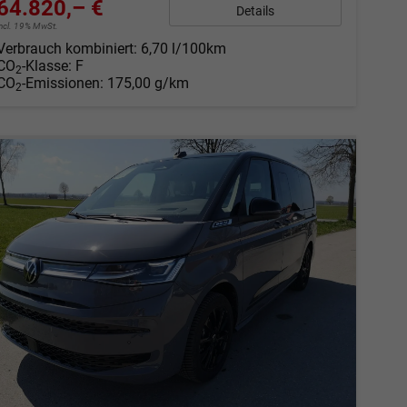
64.820,– €
Details
incl. 19% MwSt.
Verbrauch kombiniert:
6,70 l/100km
CO
-Klasse:
F
2
CO
-Emissionen:
175,00 g/km
2