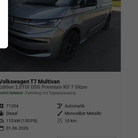
Volkswagen T7 Multivan
Edition 2,0TDI DSG Premium KÜ 7 Sitzer
sofort lieferbar
Fahrzeug mit Tageszulassung
Fahrzeugnr.
71204
Getriebe
Automatik
Kraftstoff
Diesel
Außenfarbe
Monosilber Metallic
Leistung
110 kW (150 PS)
Kilometerstand
10 km
01.06.2026