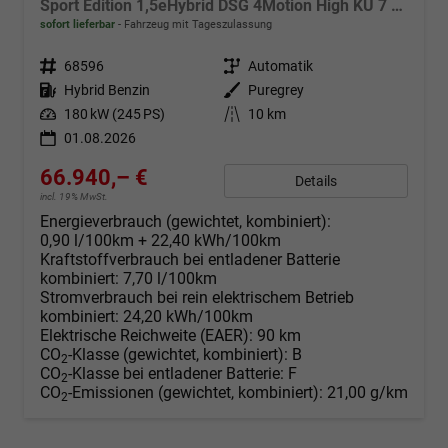
Sport Edition 1,5eHybrid DSG 4Motion High KÜ 7 Sitzer
sofort lieferbar
Fahrzeug mit Tageszulassung
Fahrzeugnr.
68596
Getriebe
Automatik
Kraftstoff
Hybrid Benzin
Außenfarbe
Puregrey
Leistung
180 kW (245 PS)
Kilometerstand
10 km
01.08.2026
66.940,– €
Details
incl. 19% MwSt.
Energieverbrauch (gewichtet, kombiniert):
0,90 l/100km + 22,40 kWh/100km
Kraftstoffverbrauch bei entladener Batterie
kombiniert:
7,70 l/100km
Stromverbrauch bei rein elektrischem Betrieb
kombiniert:
24,20 kWh/100km
Elektrische Reichweite (EAER):
90 km
CO
-Klasse (gewichtet, kombiniert):
B
2
CO
-Klasse bei entladener Batterie:
F
2
CO
-Emissionen (gewichtet, kombiniert):
21,00 g/km
2