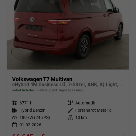
Volkswagen T7 Multivan
eHybrid 4M Business LÜ, 7-Sitzer, AHK, IQ.Light, easyOpen, Navi, 5-J Garantie
sofort lieferbar
Fahrzeug mit Tageszulassung
Fahrzeugnr.
67711
Getriebe
Automatik
Kraftstoff
Hybrid Benzin
Außenfarbe
Fortanarot Metallic
Leistung
180 kW (245 PS)
Kilometerstand
10 km
01.02.2026