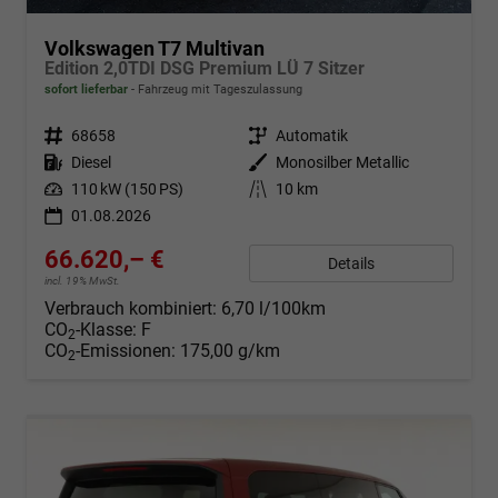
Volkswagen T7 Multivan
Edition 2,0TDI DSG Premium LÜ 7 Sitzer
sofort lieferbar
Fahrzeug mit Tageszulassung
Fahrzeugnr.
68658
Getriebe
Automatik
Kraftstoff
Diesel
Außenfarbe
Monosilber Metallic
Leistung
110 kW (150 PS)
Kilometerstand
10 km
01.08.2026
66.620,– €
Details
incl. 19% MwSt.
Verbrauch kombiniert:
6,70 l/100km
CO
-Klasse:
F
2
CO
-Emissionen:
175,00 g/km
2