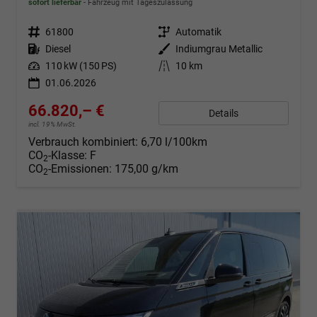
sofort lieferbar
Fahrzeug mit Tageszulassung
Fahrzeugnr.
61800
Getriebe
Automatik
Kraftstoff
Diesel
Außenfarbe
Indiumgrau Metallic
Leistung
110 kW (150 PS)
Kilometerstand
10 km
01.06.2026
66.820,– €
Details
incl. 19% MwSt.
Verbrauch kombiniert:
6,70 l/100km
CO
-Klasse:
F
2
CO
-Emissionen:
175,00 g/km
2