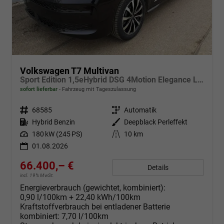
Volkswagen T7 Multivan
Sport Edition 1,5eHybrid DSG 4Motion Elegance LÜ 7 Sitzer
sofort lieferbar
Fahrzeug mit Tageszulassung
Fahrzeugnr.
68585
Getriebe
Automatik
Kraftstoff
Hybrid Benzin
Außenfarbe
Deepblack Perleffekt
Leistung
180 kW (245 PS)
Kilometerstand
10 km
01.08.2026
66.400,– €
Details
incl. 19% MwSt.
Energieverbrauch (gewichtet, kombiniert):
0,90 l/100km + 22,40 kWh/100km
Kraftstoffverbrauch bei entladener Batterie
kombiniert:
7,70 l/100km