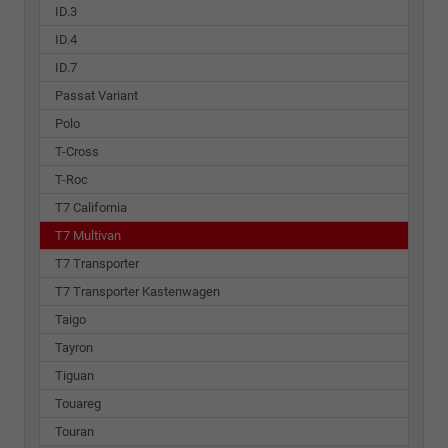
ID.3
ID.4
ID.7
Passat Variant
Polo
T-Cross
T-Roc
T7 California
T7 Multivan
T7 Transporter
T7 Transporter Kastenwagen
Taigo
Tayron
Tiguan
Touareg
Touran