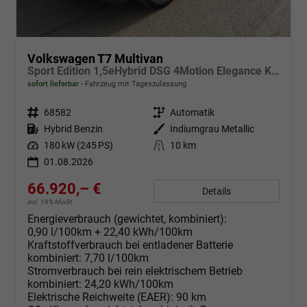
Volkswagen T7 Multivan
Sport Edition 1,5eHybrid DSG 4Motion Elegance KÜ 5 Sitzer
sofort lieferbar
Fahrzeug mit Tageszulassung
Fahrzeugnr.
68582
Getriebe
Automatik
Kraftstoff
Hybrid Benzin
Außenfarbe
Indiumgrau Metallic
Leistung
180 kW (245 PS)
Kilometerstand
10 km
01.08.2026
66.920,– €
Details
incl. 19% MwSt.
Energieverbrauch (gewichtet, kombiniert):
0,90 l/100km + 22,40 kWh/100km
Kraftstoffverbrauch bei entladener Batterie
kombiniert:
7,70 l/100km
Stromverbrauch bei rein elektrischem Betrieb
kombiniert:
24,20 kWh/100km
Elektrische Reichweite (EAER):
90 km