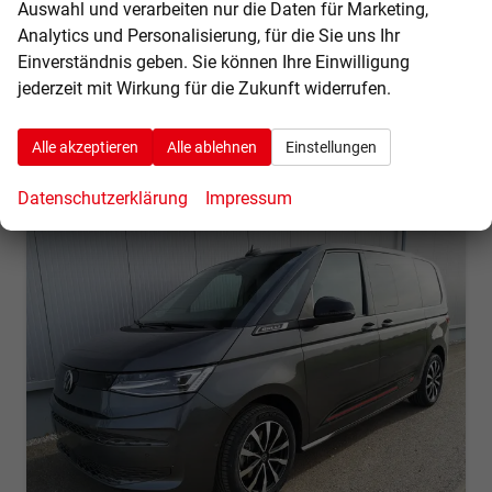
Kraftstoffverbrauch bei entladener Batterie
Auswahl und verarbeiten nur die Daten für Marketing,
kombiniert:
7,70 l/100km
Analytics und Personalisierung, für die Sie uns Ihr
Stromverbrauch bei rein elektrischem Betrieb
Einverständnis geben. Sie können Ihre Einwilligung
kombiniert:
24,20 kWh/100km
jederzeit mit Wirkung für die Zukunft widerrufen.
Elektrische Reichweite (EAER):
90 km
CO
-Klasse (gewichtet, kombiniert):
B
2
CO
-Klasse bei entladener Batterie:
F
2
Alle akzeptieren
Alle ablehnen
Einstellungen
CO
-Emissionen (gewichtet, kombiniert):
21,00 g/km
2
Datenschutzerklärung
Impressum