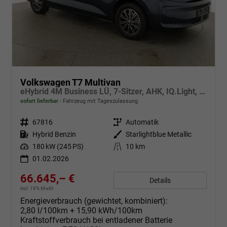
Volkswagen T7 Multivan
eHybrid 4M Business LÜ, 7-Sitzer, AHK, IQ.Light, easyOpen, Navi, 5-J Garantie
sofort lieferbar
Fahrzeug mit Tageszulassung
Fahrzeugnr.
67816
Getriebe
Automatik
Kraftstoff
Hybrid Benzin
Außenfarbe
Starlightblue Metallic
Leistung
180 kW (245 PS)
Kilometerstand
10 km
01.02.2026
66.645,– €
Details
incl. 19% MwSt.
Energieverbrauch (gewichtet, kombiniert):
2,80 l/100km + 15,90 kWh/100km
Kraftstoffverbrauch bei entladener Batterie