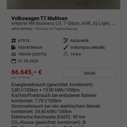
Volkswagen T7 Multivan
eHybrid 4M Business LÜ, 7-Sitzer, AHK, IQ.Light, easyOpen, Navi, 5-J Garantie
sofort lieferbar
Fahrzeug mit Tageszulassung
Fahrzeugnr.
67974
Getriebe
Automatik
Kraftstoff
Hybrid Benzin
Außenfarbe
Indiumgrau Metallic
Leistung
180 kW (245 PS)
Kilometerstand
10 km
01.03.2026
66.645,– €
Details
incl. 19% MwSt.
Energieverbrauch (gewichtet, kombiniert):
2,80 l/100km + 15,90 kWh/100km
Kraftstoffverbrauch bei entladener Batterie
kombiniert:
7,70 l/100km
Stromverbrauch bei rein elektrischem Betrieb
kombiniert:
24,40 kWh/100km
Elektrische Reichweite (EAER):
90 km
CO
-Klasse (gewichtet, kombiniert):
B
2