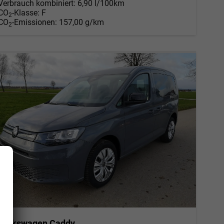
Verbrauch kombiniert:
6,90 l/100km
CO
-Klasse:
F
2
CO
-Emissionen:
157,00 g/km
2
Volkswagen Caddy