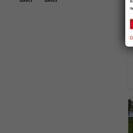
k
w
D