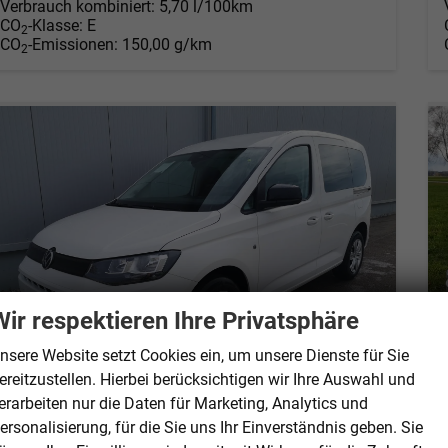
Verbrauch kombiniert:
5,70 l/100km
CO
-Klasse:
E
2
CO
-Emissionen:
150,00 g/km
2
Wir respektieren Ihre Privatsphäre
nsere Website setzt Cookies ein, um unsere Dienste für Sie
ereitzustellen. Hierbei berücksichtigen wir Ihre Auswahl und
erarbeiten nur die Daten für Marketing, Analytics und
ersonalisierung, für die Sie uns Ihr Einverständnis geben. Sie
Volkswagen Caddy