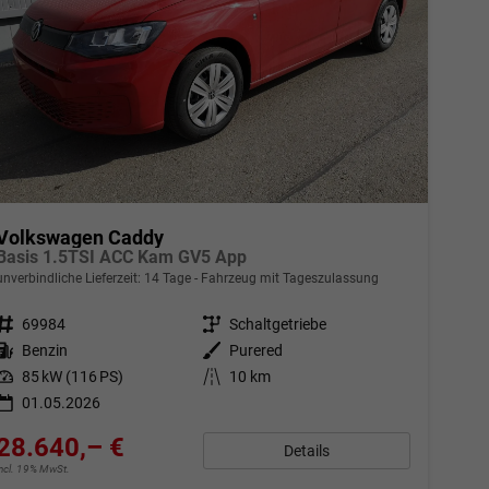
Volkswagen Caddy
Basis 1.5TSI ACC Kam GV5 App
unverbindliche Lieferzeit:
14 Tage
Fahrzeug mit Tageszulassung
Fahrzeugnr.
69984
Getriebe
Schaltgetriebe
Kraftstoff
Benzin
Außenfarbe
Purered
Leistung
85 kW (116 PS)
Kilometerstand
10 km
01.05.2026
28.640,– €
Details
incl. 19% MwSt.