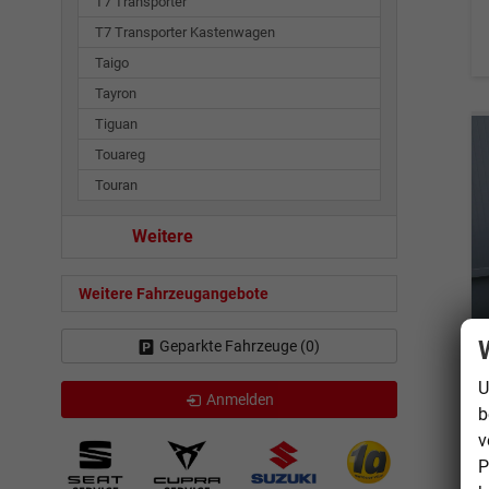
T7 Transporter
T7 Transporter Kastenwagen
Taigo
Tayron
Tiguan
Touareg
Touran
Weitere
Weitere Fahrzeugangebote
Geparkte Fahrzeuge (
0
)
U
Anmelden
b
v
P