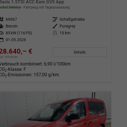
Basis 1.5TSI ACC Kam GV5 App
sofort lieferbar
Fahrzeug mit Tageszulassung
Fahrzeugnr.
69067
Getriebe
Schaltgetriebe
Kraftstoff
Benzin
Außenfarbe
Puregrey
Leistung
85 kW (116 PS)
Kilometerstand
10 km
01.05.2026
28.640,– €
Details
incl. 19% MwSt.
Verbrauch kombiniert:
6,90 l/100km
CO
-Klasse:
F
2
CO
-Emissionen:
157,00 g/km
2