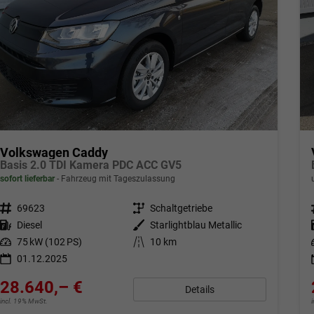
Volkswagen Caddy
Basis 2.0 TDI Kamera PDC ACC GV5
sofort lieferbar
Fahrzeug mit Tageszulassung
Fahrzeugnr.
69623
Getriebe
Schaltgetriebe
Kraftstoff
Diesel
Außenfarbe
Starlightblau Metallic
Leistung
75 kW (102 PS)
Kilometerstand
10 km
01.12.2025
28.640,– €
Details
incl. 19% MwSt.