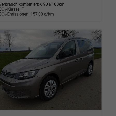
Verbrauch kombiniert:
6,90 l/100km
CO
-Klasse:
F
2
CO
-Emissionen:
157,00 g/km
2