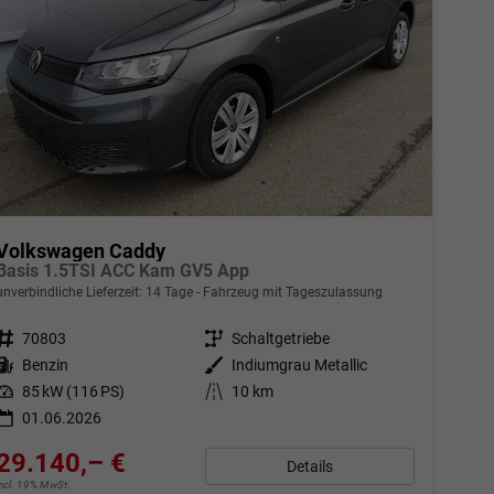
Volkswagen Caddy
Basis 1.5TSI ACC Kam GV5 App
unverbindliche Lieferzeit:
14 Tage
Fahrzeug mit Tageszulassung
Fahrzeugnr.
70803
Getriebe
Schaltgetriebe
Kraftstoff
Benzin
Außenfarbe
Indiumgrau Metallic
Leistung
85 kW (116 PS)
Kilometerstand
10 km
01.06.2026
29.140,– €
Details
incl. 19% MwSt.