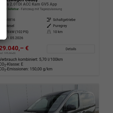
Basis 2.0TDI ACC Kam GV5 App
sofort lieferbar
Fahrzeug mit Tageszulassung
Fahrzeugnr.
69816
Getriebe
Schaltgetriebe
Kraftstoff
Diesel
Außenfarbe
Puregrey
Leistung
75 kW (102 PS)
Kilometerstand
10 km
01.05.2026
29.040,– €
Details
incl. 19% MwSt.
Verbrauch kombiniert:
5,70 l/100km
CO
-Klasse:
E
2
CO
-Emissionen:
150,00 g/km
2