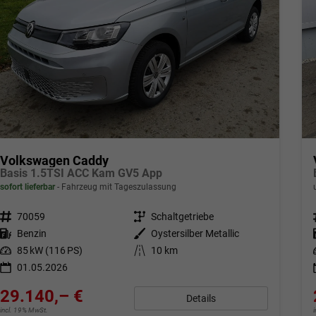
Volkswagen Caddy
Basis 1.5TSI ACC Kam GV5 App
sofort lieferbar
Fahrzeug mit Tageszulassung
Fahrzeugnr.
70059
Getriebe
Schaltgetriebe
Kraftstoff
Benzin
Außenfarbe
Oystersilber Metallic
Leistung
85 kW (116 PS)
Kilometerstand
10 km
01.05.2026
29.140,– €
Details
incl. 19% MwSt.