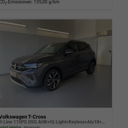
CO
-Emissionen:
135,00 g/km
2
Volkswagen T-Cross
R-Line 115PS DSG AHK+IQ.Light+Keyless+Alu18+Kamera+Climatronic+Sitzheizung
sofort lieferbar
Neuwagen