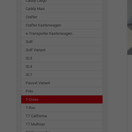
Caddy Cargo
Caddy Maxi
Crafter
Crafter Kastenwagen
e-Transporter Kastenwagen
Golf
Golf Variant
ID.3
ID.4
ID.7
Passat Variant
Polo
T-Cross
T-Roc
T7 California
T7 Multivan