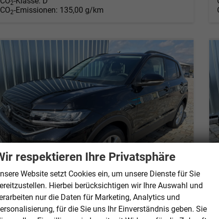
CO
-Klasse:
D
2
CO
-Emissionen:
135,00 g/km
2
Wir respektieren Ihre Privatsphäre
nsere Website setzt Cookies ein, um unsere Dienste für Sie
ereitzustellen. Hierbei berücksichtigen wir Ihre Auswahl und
erarbeiten nur die Daten für Marketing, Analytics und
Volkswagen T-Cross
ersonalisierung, für die Sie uns Ihr Einverständnis geben. Sie
Limited Edition 1,5 TSI 150 PS DSG - PDC vorne/hinten-Rückfahrkamera-AppleCarPlay/AndroidAuto-2 Zonen Klimaautomatik-USB C-ACC inkl. TravelAssist-LED-Keyless Go-Sofort