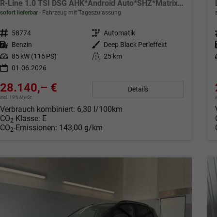
R-Line 1.0 TSI DSG AHK*Android Auto*SHZ*Matrix-LED*Kamera*Keyless*18"
sofort lieferbar
Fahrzeug mit Tageszulassung
Fahrzeugnr.
58774
Getriebe
Automatik
Kraftstoff
Benzin
Außenfarbe
Deep Black Perleffekt
Leistung
85 kW (116 PS)
Kilometerstand
25 km
01.06.2026
28.140,– €
Details
incl. 19% MwSt.
Verbrauch kombiniert:
6,30 l/100km
CO
-Klasse:
E
2
CO
-Emissionen:
143,00 g/km
2