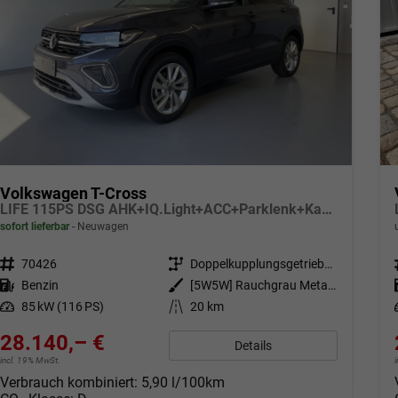
Volkswagen T-Cross
LIFE 115PS DSG AHK+IQ.Light+ACC+Parklenk+Kamera+Sitzheizung+Alu17+Keyless
sofort lieferbar
Neuwagen
Fahrzeugnr.
70426
Getriebe
Doppelkupplungsgetriebe (DSG)
Kraftstoff
Benzin
Außenfarbe
[5W5W] Rauchgrau Metallic
Leistung
85 kW (116 PS)
Kilometerstand
20 km
28.140,– €
Details
incl. 19% MwSt.
Verbrauch kombiniert:
5,90 l/100km