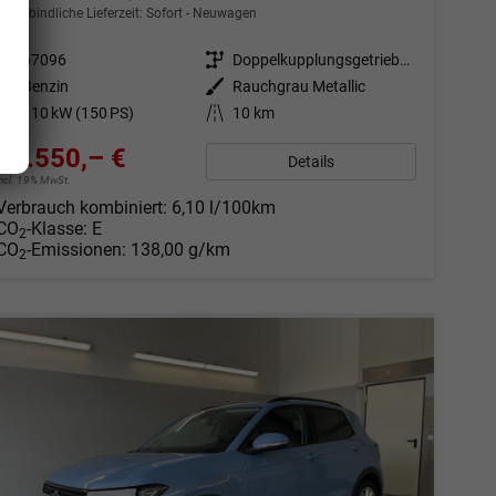
unverbindliche Lieferzeit: Sofort
Neuwagen
Fahrzeugnr.
67096
Getriebe
Doppelkupplungsgetriebe (DSG)
Kraftstoff
Benzin
Außenfarbe
Rauchgrau Metallic
Leistung
110 kW (150 PS)
Kilometerstand
10 km
28.550,– €
Details
incl. 19% MwSt.
Verbrauch kombiniert:
6,10 l/100km
CO
-Klasse:
E
2
CO
-Emissionen:
138,00 g/km
2