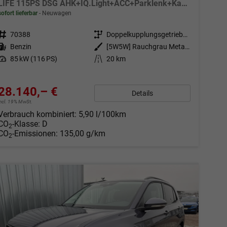
LIFE 115PS DSG AHK+IQ.Light+ACC+Parklenk+Kamera+Sitzheizung+Alu17+Keyless
sofort lieferbar
Neuwagen
Fahrzeugnr.
70388
Getriebe
Doppelkupplungsgetriebe (DSG)
Kraftstoff
Benzin
Außenfarbe
[5W5W] Rauchgrau Metallic
Leistung
85 kW (116 PS)
Kilometerstand
20 km
28.140,– €
Details
incl. 19% MwSt.
Verbrauch kombiniert:
5,90 l/100km
CO
-Klasse:
D
2
CO
-Emissionen:
135,00 g/km
2