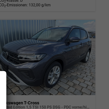
CO
-Klasse:
D
2
CO
-Emissionen:
132,00 g/km
2
Volkswagen T-Cross
Limited Edition 1,5 TSI 150 PS DSG - PDC vorne/hinten-Rückfahrkamera-AppleCarPlay/AndroidAuto-2 Zonen Klimaautomatik-USB C-ACC inkl. TravelAssist-LED-Keyless Go-Sofort