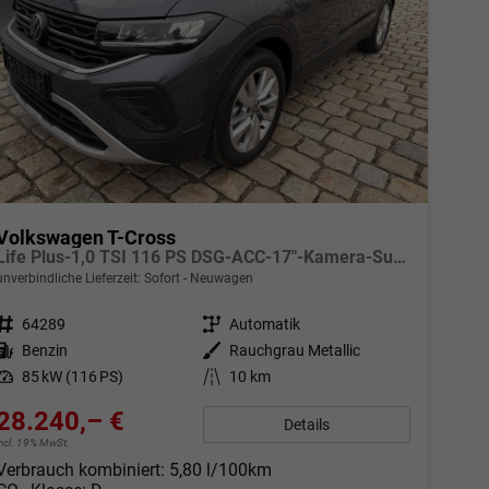
Volkswagen T-Cross
Life Plus-1,0 TSI 116 PS DSG-ACC-17"-Kamera-SunSet-Climatronic-Sofort
unverbindliche Lieferzeit: Sofort
Neuwagen
Fahrzeugnr.
64289
Getriebe
Automatik
Kraftstoff
Benzin
Außenfarbe
Rauchgrau Metallic
Leistung
85 kW (116 PS)
Kilometerstand
10 km
28.240,– €
Details
incl. 19% MwSt.
Verbrauch kombiniert:
5,80 l/100km