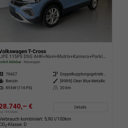
Volkswagen T-Cross
LIFE 115PS DSG AHK+Navi+Matrix+Kamera+Parklenk+Alu17+App-Connect
sofort lieferbar
Neuwagen
Fahrzeugnr.
70427
Getriebe
Doppelkupplungsgetriebe (DSG)
Kraftstoff
Benzin
Außenfarbe
[R9R9] Clear Blue Metallic
Leistung
85 kW (116 PS)
Kilometerstand
20 km
28.740,– €
Details
incl. 19% MwSt.
Verbrauch kombiniert:
5,90 l/100km
CO
-Klasse:
D
2