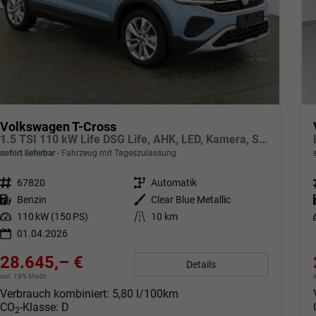
Volkswagen T-Cross
1.5 TSI 110 kW Life DSG Life, AHK, LED, Kamera, Side, ACC, Winter, sofort
sofort lieferbar
Fahrzeug mit Tageszulassung
Fahrzeugnr.
67820
Getriebe
Automatik
Kraftstoff
Benzin
Außenfarbe
Clear Blue Metallic
Leistung
110 kW (150 PS)
Kilometerstand
10 km
01.04.2026
28.645,– €
Details
incl. 19% MwSt.
Verbrauch kombiniert:
5,80 l/100km
CO
-Klasse:
D
2