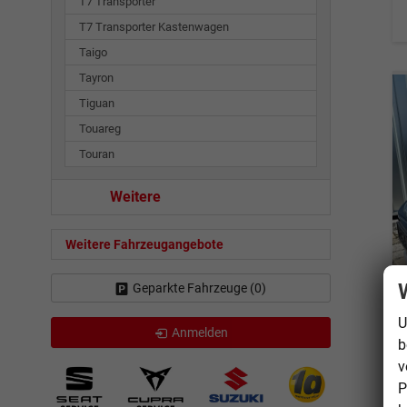
T7 Transporter
T7 Transporter Kastenwagen
Taigo
Tayron
Tiguan
Touareg
Touran
Weitere
Weitere Fahrzeugangebote
Geparkte Fahrzeuge (
0
)
U
Anmelden
b
v
P