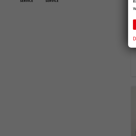
k
w
D