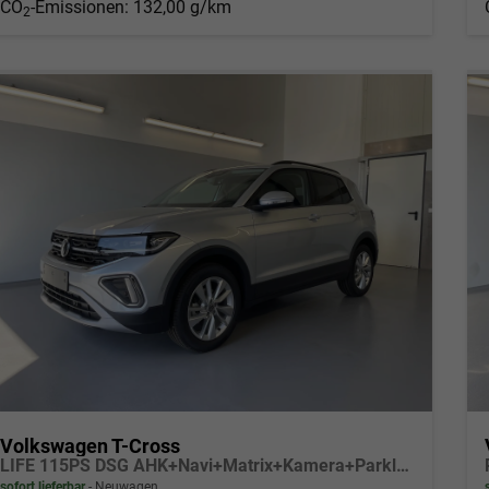
CO
-Emissionen:
132,00 g/km
2
Volkswagen T-Cross
LIFE 115PS DSG AHK+Navi+Matrix+Kamera+Parklenk+Alu17+App-Connect
sofort lieferbar
Neuwagen