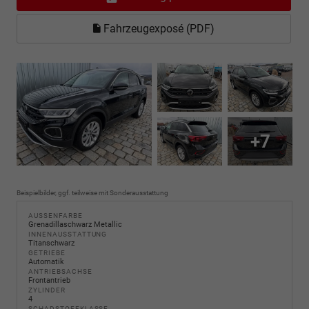
Fahrzeugexposé (PDF)
+7
Beispielbilder, ggf. teilweise mit Sonderausstattung
AUSSENFARBE
Grenadillaschwarz Metallic
INNENAUSSTATTUNG
Titanschwarz
GETRIEBE
Automatik
ANTRIEBSACHSE
Frontantrieb
ZYLINDER
4
SCHADSTOFFKLASSE