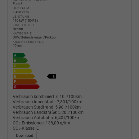
Euro 6
HUBRAUM
1.498 ccm
LEISTUNG
110 kW (150 PS)
KRAFTSTOFF
Benzin
KATEGORIE
SUV/Geländewagen/Pickup
KILOMETERSTAND
10 km
Verbrauch kombiniert:
6,10 l/100km
Verbrauch Innenstadt:
7,80 l/100km
Verbrauch Stadtrand:
5,90 l/100km
Verbrauch Landstraße:
5,20 l/100km
Verbrauch Autobahn:
6,40 l/100km
CO
-Emissionen:
138,00 g/km
2
CO
-Klasse:
E
2
Download