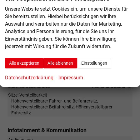
Durchlademöglichkeit
vorhanden
Unsere Website setzt Cookies ein, um unsere Dienste für
Fensterheber
elektrisch 4-fach
Sie bereitzustellen. Hierbei berücksichtigen wir Ihre
Innenraumfilter
vorhanden
Auswahl und verarbeiten nur die Daten für Marketing,
Klimatisierung
Klimaautomatik, 2-Zonen-Klimaautomatik
Analytics und Personalisierung, für die Sie uns Ihr
Laderaumabdeckung
vorhanden
Einverständnis geben. Sie können Ihre Einwilligung
Lenkrad
jederzeit mit Wirkung für die Zukunft widerrufen.
in Leder, höhenverstellbar, mit Multifunktionen, mit
Lenkradheizung, mit Schaltwippen
Alle akzeptieren
Alle ablehnen
Einstellungen
Sitze
Isofix (Kindersitzbefestigung), Rücksitzbank hinten geteilt,
Datenschutzerklärung
Impressum
Sitzheizung
Sitze: Lordosenstütze
Fahrer und Beifahrer
Sitze: Verstellbarkeit
Höhenverstellbarer Fahrer- und Beifahrersitz,
Höhenverstellbarer Beifahrersitz, Höhenverstellbarer
Fahrersitz
Infotainment & Kommunikation
Audioanlage