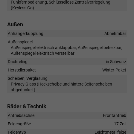
Funkfernbedienung, Schlüssellose Zentralverriegelung
(Keyless Go)
Außen
Anhängerkupplung
Abnehmbar
Außenspiegel
Außenspiegel elektrisch anklappbar, Außenspiegel beheizbar,
Außenspiegel elektrisch verstellbar
Dachreling
in Schwarz
Herstellerpaket
Winter-Paket
Scheiben, Verglasung
Privacy Glass (Heckscheibe und hintere Seitenscheiben
abgedunkelt)
Räder & Technik
Antriebsachse
Frontantrieb
Felgengröße
17 Zoll
Felgentyp
Leichtmetallfelge