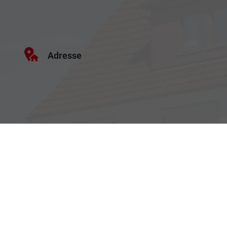
Adresse
Haller Str. 48
73494 Rosenberg
Öffnungszeiten