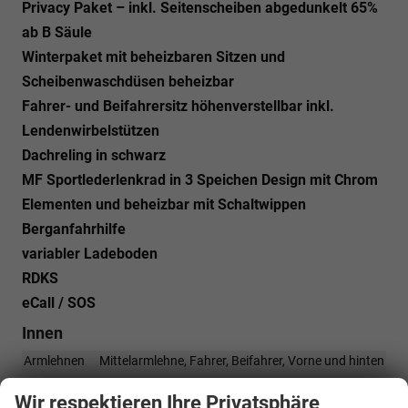
Privacy Paket – inkl. Seitenscheiben abgedunkelt 65%
ab B Säule
Winterpaket mit beheizbaren Sitzen und
Scheibenwaschdüsen beheizbar
Fahrer- und Beifahrersitz höhenverstellbar inkl.
Lendenwirbelstützen
Dachreling in schwarz
MF Sportlederlenkrad in 3 Speichen Design mit Chrom
Elementen und beheizbar mit Schaltwippen
Berganfahrhilfe
variabler Ladeboden
RDKS
eCall / SOS
Innen
Armlehnen
Mittelarmlehne, Fahrer, Beifahrer, Vorne und hinten
Doppelter Laderaumboden
vorhanden
Wir respektieren Ihre Privatsphäre