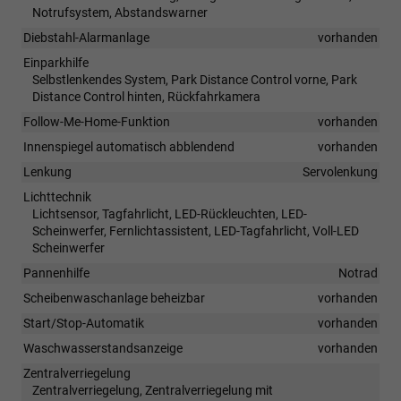
Notrufsystem, Abstandswarner
Diebstahl-Alarmanlage
vorhanden
Einparkhilfe
Selbstlenkendes System, Park Distance Control vorne, Park
Distance Control hinten, Rückfahrkamera
Follow-Me-Home-Funktion
vorhanden
Innenspiegel automatisch abblendend
vorhanden
Lenkung
Servolenkung
Lichttechnik
Lichtsensor, Tagfahrlicht, LED-Rückleuchten, LED-
Scheinwerfer, Fernlichtassistent, LED-Tagfahrlicht, Voll-LED
Scheinwerfer
Pannenhilfe
Notrad
Scheibenwaschanlage beheizbar
vorhanden
Start/Stop-Automatik
vorhanden
Waschwasserstandsanzeige
vorhanden
Zentralverriegelung
Zentralverriegelung, Zentralverriegelung mit