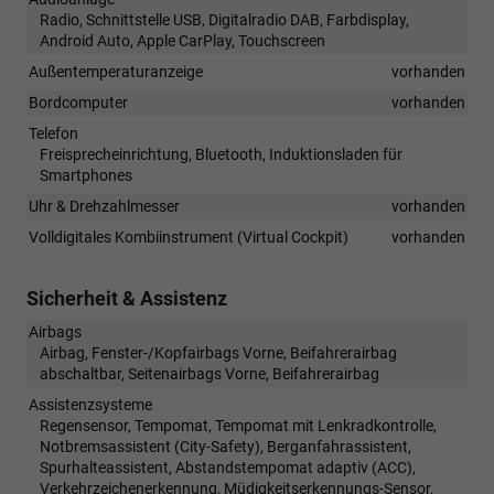
Radio, Schnittstelle USB, Digitalradio DAB, Farbdisplay,
Android Auto, Apple CarPlay, Touchscreen
Außentemperaturanzeige
vorhanden
Bordcomputer
vorhanden
Telefon
Freisprecheinrichtung, Bluetooth, Induktionsladen für
Smartphones
Uhr & Drehzahlmesser
vorhanden
Volldigitales Kombiinstrument (Virtual Cockpit)
vorhanden
Sicherheit & Assistenz
Airbags
Airbag, Fenster-/Kopfairbags Vorne, Beifahrerairbag
abschaltbar, Seitenairbags Vorne, Beifahrerairbag
Assistenzsysteme
Regensensor, Tempomat, Tempomat mit Lenkradkontrolle,
Notbremsassistent (City-Safety), Berganfahrassistent,
Spurhalteassistent, Abstandstempomat adaptiv (ACC),
Verkehrzeichenerkennung, Müdigkeitserkennungs-Sensor,