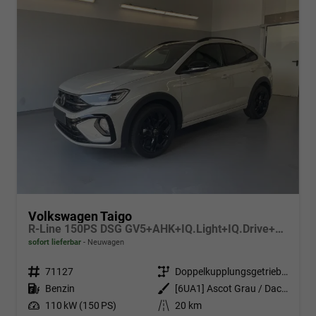
Volkswagen Taigo
R-Line 150PS DSG GV5+AHK+IQ.Light+IQ.Drive+ACC+Kamera+Black+Kessy+Sitzheiz
sofort lieferbar
Neuwagen
Fahrzeugnr.
71127
Getriebe
Doppelkupplungsgetriebe (DSG)
Kraftstoff
Benzin
Außenfarbe
[6UA1] Ascot Grau / Dach Schwarz
Leistung
110 kW (150 PS)
Kilometerstand
20 km