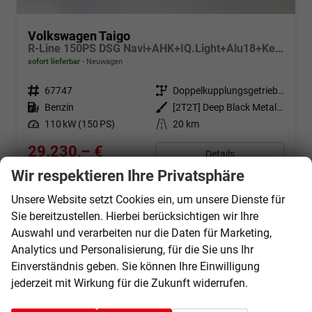
Volkswagen Taigo
R-Line 150PS DSG Navi+AHK+IQ.Light+Alu18+Keyless+Black+Sitzheiz+Kamera+ACC
sofort lieferbar
Neuwagen
Fahrzeugnr.
67747
Getriebe
Doppelkupplungsgetriebe (DSG)
Kraftstoff
Benzin
Außenfarbe
[2T2T] Deep Black Metallic
Leistung
110 kW (150 PS)
Kilometerstand
20 km
29.230,– €
Details
incl. 19% MwSt.
Wir respektieren Ihre Privatsphäre
Verbrauch kombiniert:
5,80 l/100km
CO
-Klasse:
D
Unsere Website setzt Cookies ein, um unsere Dienste für
2
CO
-Emissionen:
132,00 g/km
2
Sie bereitzustellen. Hierbei berücksichtigen wir Ihre
Auswahl und verarbeiten nur die Daten für Marketing,
Analytics und Personalisierung, für die Sie uns Ihr
Einverständnis geben. Sie können Ihre Einwilligung
jederzeit mit Wirkung für die Zukunft widerrufen.