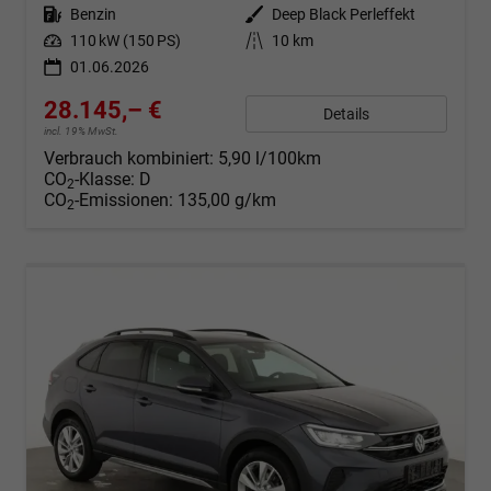
Kraftstoff
Benzin
Außenfarbe
Deep Black Perleffekt
Leistung
110 kW (150 PS)
Kilometerstand
10 km
01.06.2026
28.145,– €
Details
incl. 19% MwSt.
Verbrauch kombiniert:
5,90 l/100km
CO
-Klasse:
D
2
CO
-Emissionen:
135,00 g/km
2