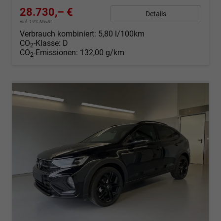
28.730,– €
Details
incl. 19% MwSt.
Verbrauch kombiniert:
5,80 l/100km
CO
-Klasse:
D
2
CO
-Emissionen:
132,00 g/km
2