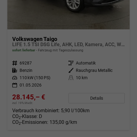
Volkswagen Taigo
LIFE 1.5 TSI DSG Life, AHK, LED, Kamera, ACC, Winter, 17-Zoll
sofort lieferbar
Fahrzeug mit Tageszulassung
Fahrzeugnr.
69287
Getriebe
Automatik
Kraftstoff
Benzin
Außenfarbe
Rauchgrau Metallic
Leistung
110 kW (150 PS)
Kilometerstand
10 km
01.05.2026
28.145,– €
Details
incl. 19% MwSt.
Verbrauch kombiniert:
5,90 l/100km
CO
-Klasse:
D
2
CO
-Emissionen:
135,00 g/km
2