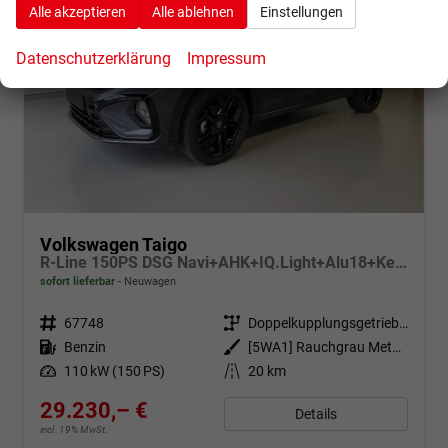
Alle akzeptieren
Alle ablehnen
Einstellungen
Datenschutzerklärung
Impressum
Volkswagen Taigo
R-Line 150PS DSG Navi+AHK+IQ.Light+Alu18+Keyless+Black+Sitzheiz+Kamera+ACC
sofort lieferbar
Neuwagen
Fahrzeugnr.
67748
Getriebe
Doppelkupplungsgetriebe (DSG)
Kraftstoff
Benzin
Außenfarbe
[5WA1] Rauchgrau Metallic / Dach Schwarz
Leistung
110 kW (150 PS)
Kilometerstand
20 km
29.230,– €
Details
incl. 19% MwSt.