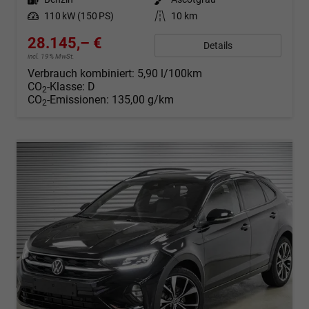
Leistung
110 kW (150 PS)
Kilometerstand
10 km
28.145,– €
Details
incl. 19% MwSt.
Verbrauch kombiniert:
5,90 l/100km
CO
-Klasse:
D
2
CO
-Emissionen:
135,00 g/km
2