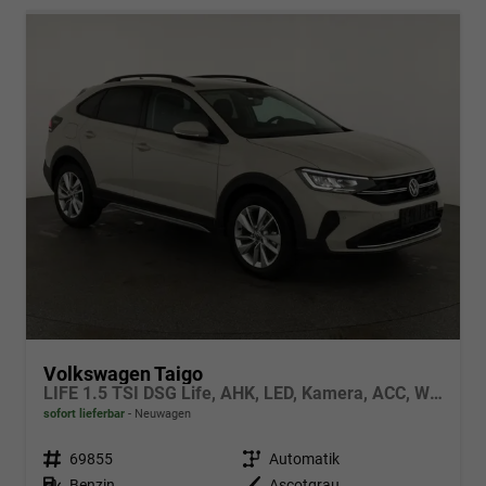
Volkswagen Taigo
LIFE 1.5 TSI DSG Life, AHK, LED, Kamera, ACC, Winter, 17-Zoll
sofort lieferbar
Neuwagen
Fahrzeugnr.
69855
Getriebe
Automatik
Kraftstoff
Benzin
Außenfarbe
Ascotgrau