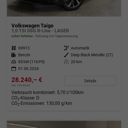
Volkswagen Taigo
1,0 TSI DSG R-Line - LAGER
sofort lieferbar
Fahrzeug mit Tageszulassung
Fahrzeugnr.
69913
Getriebe
Automatik
Kraftstoff
Benzin
Außenfarbe
Deep Black Metallic (2T)
Leistung
85 kW (116 PS)
Kilometerstand
20 km
01.06.2026
28.240,– €
Details
incl. 19% MwSt.
Verbrauch kombiniert:
5,70 l/100km
CO
-Klasse:
D
2
CO
-Emissionen:
130,00 g/km
2