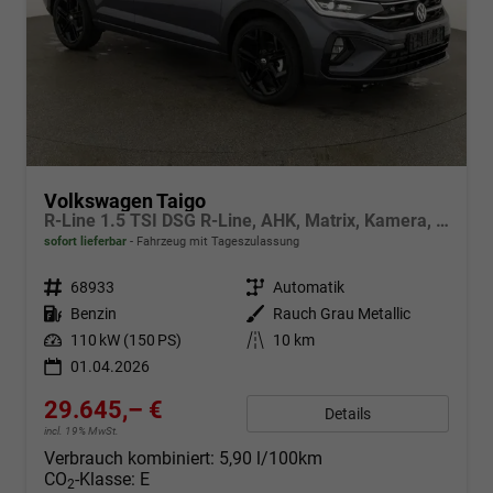
Volkswagen Taigo
R-Line 1.5 TSI DSG R-Line, AHK, Matrix, Kamera, ACC, Winter, 4 J.-Garantie
sofort lieferbar
Fahrzeug mit Tageszulassung
Fahrzeugnr.
68933
Getriebe
Automatik
Kraftstoff
Benzin
Außenfarbe
Rauch Grau Metallic
Leistung
110 kW (150 PS)
Kilometerstand
10 km
01.04.2026
29.645,– €
Details
incl. 19% MwSt.
Verbrauch kombiniert:
5,90 l/100km
CO
-Klasse:
E
2