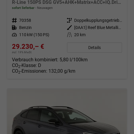
R-Line 150PS DSG GV5+AHK+Matrix+ACC+IQ.Drive+Black+Kamera+Keyless+Alu18
sofort lieferbar
Neuwagen
Fahrzeugnr.
70358
Getriebe
Doppelkupplungsgetriebe (DSG)
Kraftstoff
Benzin
Außenfarbe
[0AA1] Reef Blue Metallic / Dach Schwarz
Leistung
110 kW (150 PS)
Kilometerstand
20 km
29.230,– €
Details
incl. 19% MwSt.
Verbrauch kombiniert:
5,80 l/100km
CO
-Klasse:
D
2
CO
-Emissionen:
132,00 g/km
2