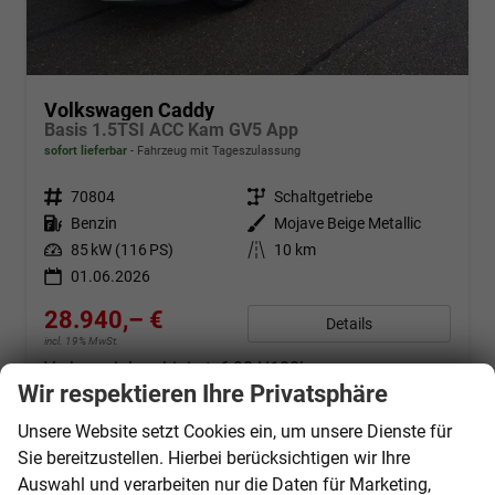
Volkswagen Caddy
Basis 1.5TSI ACC Kam GV5 App
sofort lieferbar
Fahrzeug mit Tageszulassung
Fahrzeugnr.
70804
Getriebe
Schaltgetriebe
Kraftstoff
Benzin
Außenfarbe
Mojave Beige Metallic
Leistung
85 kW (116 PS)
Kilometerstand
10 km
01.06.2026
28.940,– €
Details
incl. 19% MwSt.
Verbrauch kombiniert:
6,90 l/100km
CO
-Klasse:
F
Wir respektieren Ihre Privatsphäre
2
CO
-Emissionen:
157,00 g/km
2
Unsere Website setzt Cookies ein, um unsere Dienste für
Sie bereitzustellen. Hierbei berücksichtigen wir Ihre
Auswahl und verarbeiten nur die Daten für Marketing,