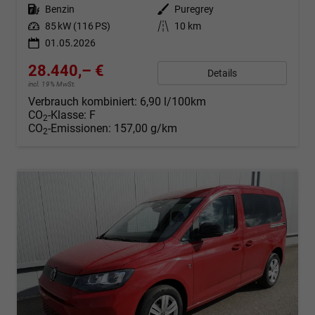
Kraftstoff
Benzin
Außenfarbe
Puregrey
Leistung
85 kW (116 PS)
Kilometerstand
10 km
01.05.2026
28.440,– €
Details
incl. 19% MwSt.
Verbrauch kombiniert:
6,90 l/100km
CO
-Klasse:
F
2
CO
-Emissionen:
157,00 g/km
2