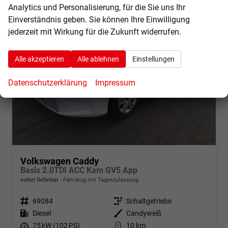
Analytics und Personalisierung, für die Sie uns Ihr
Einverständnis geben. Sie können Ihre Einwilligung
jederzeit mit Wirkung für die Zukunft widerrufen.
Alle akzeptieren
Alle ablehnen
Einstellungen
Datenschutzerklärung
Impressum
Volkswagen Caddy
Basis 2.0TDI ACC Kam GV5 App
sofort lieferbar
Fahrzeug mit Tageszulassung
Fahrzeugnr.
69084
Getriebe
Schaltgetriebe
Kraftstoff
Diesel
Außenfarbe
Candyweiß
Leistung
75 kW (102 PS)
Kilometerstand
10 km