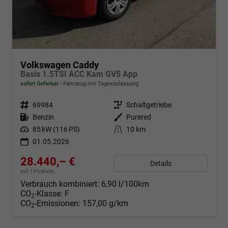
Volkswagen Caddy
Basis 1.5TSI ACC Kam GV5 App
sofort lieferbar
Fahrzeug mit Tageszulassung
Fahrzeugnr.
69984
Getriebe
Schaltgetriebe
Kraftstoff
Benzin
Außenfarbe
Purered
Leistung
85 kW (116 PS)
Kilometerstand
10 km
01.05.2026
28.440,– €
Details
incl. 19% MwSt.
Verbrauch kombiniert:
6,90 l/100km
CO
-Klasse:
F
2
CO
-Emissionen:
157,00 g/km
2