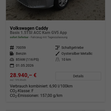
Volkswagen Caddy
Basis 1.5TSI ACC Kam GV5 App
sofort lieferbar
Fahrzeug mit Tageszulassung
Fahrzeugnr.
70059
Getriebe
Schaltgetriebe
Kraftstoff
Benzin
Außenfarbe
Oystersilber Metallic
Leistung
85 kW (116 PS)
Kilometerstand
10 km
01.05.2026
28.940,– €
Details
incl. 19% MwSt.
Verbrauch kombiniert:
6,90 l/100km
CO
-Klasse:
F
2
CO
-Emissionen:
157,00 g/km
2