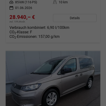
Leistung
85 kW (116 PS)
Kilometerstand
10 km
01.06.2026
28.940,– €
Details
incl. 19% MwSt.
Verbrauch kombiniert:
6,90 l/100km
CO
-Klasse:
F
2
CO
-Emissionen:
157,00 g/km
2