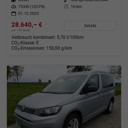
Leistung
75 kW (102 PS)
Kilometerstand
10 km
01.12.2025
28.640,– €
Details
incl. 19% MwSt.
Verbrauch kombiniert:
5,70 l/100km
CO
-Klasse:
E
2
CO
-Emissionen:
150,00 g/km
2