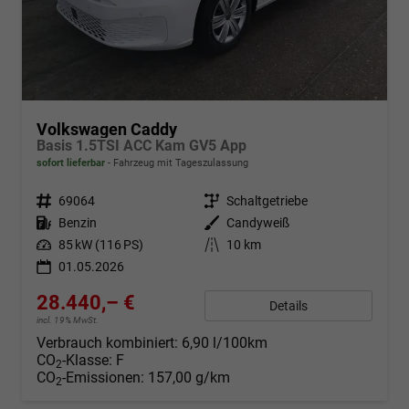
Volkswagen Caddy
Basis 1.5TSI ACC Kam GV5 App
sofort lieferbar
Fahrzeug mit Tageszulassung
Fahrzeugnr.
69064
Getriebe
Schaltgetriebe
Kraftstoff
Benzin
Außenfarbe
Candyweiß
Leistung
85 kW (116 PS)
Kilometerstand
10 km
01.05.2026
28.440,– €
Details
incl. 19% MwSt.
Verbrauch kombiniert:
6,90 l/100km
CO
-Klasse:
F
2
CO
-Emissionen:
157,00 g/km
2