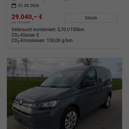
01.05.2026
29.040,– €
Details
incl. 19% MwSt.
Verbrauch kombiniert:
5,70 l/100km
CO
-Klasse:
E
2
CO
-Emissionen:
150,00 g/km
2