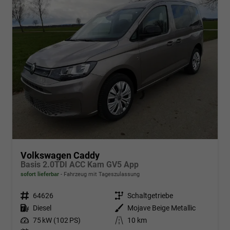
Volkswagen Caddy
Basis 2.0TDI ACC Kam GV5 App
sofort lieferbar
Fahrzeug mit Tageszulassung
Fahrzeugnr.
64626
Getriebe
Schaltgetriebe
Kraftstoff
Diesel
Außenfarbe
Mojave Beige Metallic
Leistung
75 kW (102 PS)
Kilometerstand
10 km