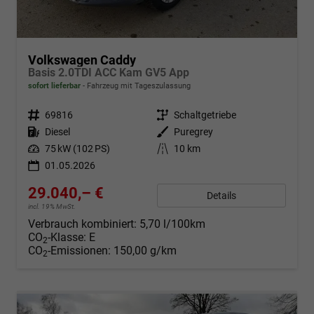
Volkswagen Caddy
Basis 2.0TDI ACC Kam GV5 App
sofort lieferbar
Fahrzeug mit Tageszulassung
Fahrzeugnr.
69816
Getriebe
Schaltgetriebe
Kraftstoff
Diesel
Außenfarbe
Puregrey
Leistung
75 kW (102 PS)
Kilometerstand
10 km
01.05.2026
29.040,– €
Details
incl. 19% MwSt.
Verbrauch kombiniert:
5,70 l/100km
CO
-Klasse:
E
2
CO
-Emissionen:
150,00 g/km
2