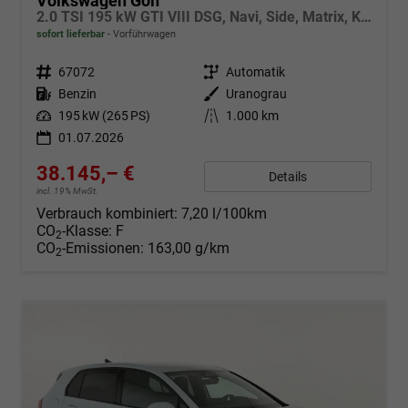
Volkswagen Golf
2.0 TSI 195 kW GTI VIII DSG, Navi, Side, Matrix, Kamera, Winter, 19-Zoll
sofort lieferbar
Vorführwagen
Fahrzeugnr.
67072
Getriebe
Automatik
Kraftstoff
Benzin
Außenfarbe
Uranograu
Leistung
195 kW (265 PS)
Kilometerstand
1.000 km
01.07.2026
38.145,– €
Details
incl. 19% MwSt.
Verbrauch kombiniert:
7,20 l/100km
CO
-Klasse:
F
2
CO
-Emissionen:
163,00 g/km
2