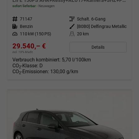
LIFE 150PS AHK+Kessy+ALU17+Kamera+SHZ+Parklenk+Alarm
sofort lieferbar
Neuwagen
Fahrzeugnr.
71147
Getriebe
Schalt. 6-Gang
Kraftstoff
Benzin
Außenfarbe
[B0B0] Delfingrau Metallic
Leistung
110 kW (150 PS)
Kilometerstand
20 km
29.540,– €
Details
incl. 19% MwSt.
Verbrauch kombiniert:
5,70 l/100km
CO
-Klasse:
D
2
CO
-Emissionen:
130,00 g/km
2