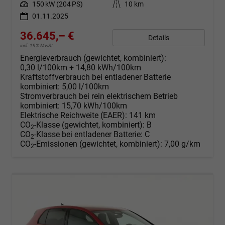
Leistung
150 kW (204 PS)
Kilometerstand
10 km
01.11.2025
36.645,– €
Details
incl. 19% MwSt.
Energieverbrauch (gewichtet, kombiniert):
0,30 l/100km + 14,80 kWh/100km
Kraftstoffverbrauch bei entladener Batterie
kombiniert:
5,00 l/100km
Stromverbrauch bei rein elektrischem Betrieb
kombiniert:
15,70 kWh/100km
Elektrische Reichweite (EAER):
141 km
CO
-Klasse (gewichtet, kombiniert):
B
2
CO
-Klasse bei entladener Batterie:
C
2
CO
-Emissionen (gewichtet, kombiniert):
7,00 g/km
2