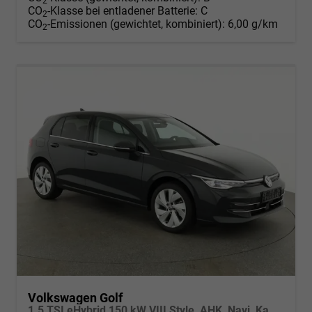
2
CO
-Klasse bei entladener Batterie:
C
2
CO
-Emissionen (gewichtet, kombiniert):
6,00 g/km
2
Volkswagen Golf
1.5 TSI eHybrid 150 kW VIII Style, AHK, Navi, Kamera, Side, LED-Plus