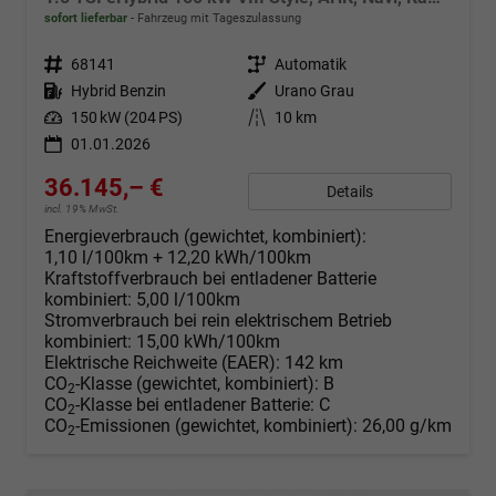
sofort lieferbar
Fahrzeug mit Tageszulassung
Fahrzeugnr.
68141
Getriebe
Automatik
Kraftstoff
Hybrid Benzin
Außenfarbe
Urano Grau
Leistung
150 kW (204 PS)
Kilometerstand
10 km
01.01.2026
36.145,– €
Details
incl. 19% MwSt.
Energieverbrauch (gewichtet, kombiniert):
1,10 l/100km + 12,20 kWh/100km
Kraftstoffverbrauch bei entladener Batterie
kombiniert:
5,00 l/100km
Stromverbrauch bei rein elektrischem Betrieb
kombiniert:
15,00 kWh/100km
Elektrische Reichweite (EAER):
142 km
CO
-Klasse (gewichtet, kombiniert):
B
2
CO
-Klasse bei entladener Batterie:
C
2
CO
-Emissionen (gewichtet, kombiniert):
26,00 g/km
2