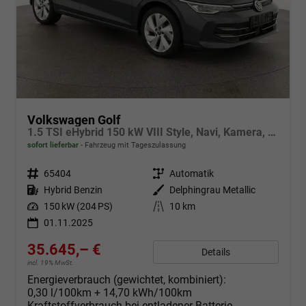
Volkswagen Golf
1.5 TSI eHybrid 150 kW VIII Style, Navi, Kamera, Side, LED-Plus
sofort lieferbar
Fahrzeug mit Tageszulassung
Fahrzeugnr.
65404
Getriebe
Automatik
Kraftstoff
Hybrid Benzin
Außenfarbe
Delphingrau Metallic
Leistung
150 kW (204 PS)
Kilometerstand
10 km
01.11.2025
35.645,– €
Details
incl. 19% MwSt.
Energieverbrauch (gewichtet, kombiniert):
0,30 l/100km + 14,70 kWh/100km
Kraftstoffverbrauch bei entladener Batterie