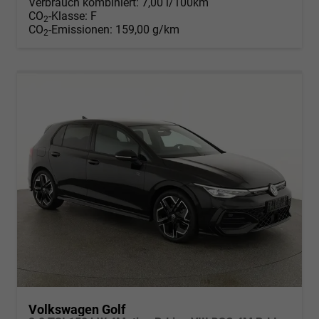
Verbrauch kombiniert:
7,00 l/100km
CO
-Klasse:
F
2
CO
-Emissionen:
159,00 g/km
2
Volkswagen Golf