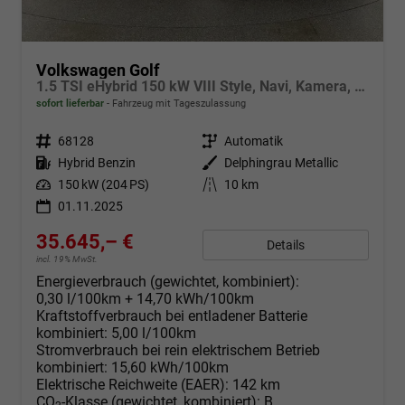
Volkswagen Golf
1.5 TSI eHybrid 150 kW VIII Style, Navi, Kamera, Side, LED-Plus
sofort lieferbar
Fahrzeug mit Tageszulassung
Fahrzeugnr.
68128
Getriebe
Automatik
Kraftstoff
Hybrid Benzin
Außenfarbe
Delphingrau Metallic
Leistung
150 kW (204 PS)
Kilometerstand
10 km
01.11.2025
35.645,– €
Details
incl. 19% MwSt.
Energieverbrauch (gewichtet, kombiniert):
0,30 l/100km + 14,70 kWh/100km
Kraftstoffverbrauch bei entladener Batterie
kombiniert:
5,00 l/100km
Stromverbrauch bei rein elektrischem Betrieb
kombiniert:
15,60 kWh/100km
Elektrische Reichweite (EAER):
142 km
CO
-Klasse (gewichtet, kombiniert):
B