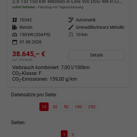
2.0 TSI 150 kW 4Motion R-Line VIII DSG 4M R-LINE, LED-Plus, 18-Zoll, Side, Kamera, Winter, 3 J.-Garantie
sofort lieferbar
Fahrzeug mit Tageszulassung
Fahrzeugnr.
70342
Getriebe
Automatik
Kraftstoff
Benzin
Außenfarbe
Grenadillschwarz Metallic
Leistung
150 kW (204 PS)
Kilometerstand
10 km
01.08.2026
38.645,– €
Details
incl. 19% MwSt.
Verbrauch kombiniert:
7,00 l/100km
CO
-Klasse:
F
2
CO
-Emissionen:
159,00 g/km
2
Datensätze pro Seite:
10
20
50
100
250
Seiten:
1
2