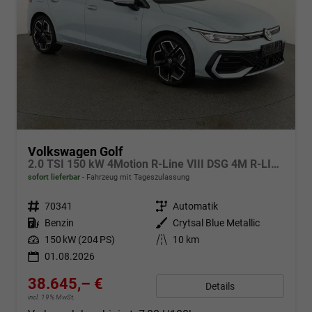
Volkswagen Golf
2.0 TSI 150 kW 4Motion R-Line VIII DSG 4M R-LINE, LED-Plus, 18-Zoll, Side, Kamera, Winter, 3 J.-Garantie
sofort lieferbar
Fahrzeug mit Tageszulassung
Fahrzeugnr.
70341
Getriebe
Automatik
Kraftstoff
Benzin
Außenfarbe
Crytsal Blue Metallic
Leistung
150 kW (204 PS)
Kilometerstand
10 km
01.08.2026
38.645,– €
Details
incl. 19% MwSt.