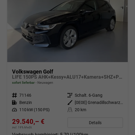
Volkswagen Golf
LIFE 150PS AHK+Kessy+ALU17+Kamera+SHZ+Parklenk+Alarm
sofort lieferbar
Neuwagen
Fahrzeugnr.
71146
Getriebe
Schalt. 6-Gang
Kraftstoff
Benzin
Außenfarbe
[0E0E] Grenadillschwarz Metallic
Leistung
110 kW (150 PS)
Kilometerstand
20 km
29.540,– €
Details
incl. 19% MwSt.
Verbrauch kombiniert:
5,70 l/100km