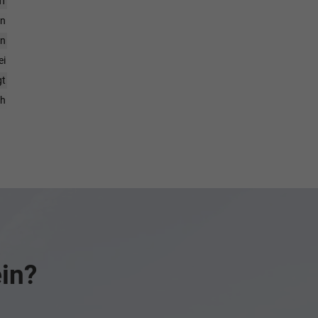
ff
en
en
ei
gt
ch
ein?