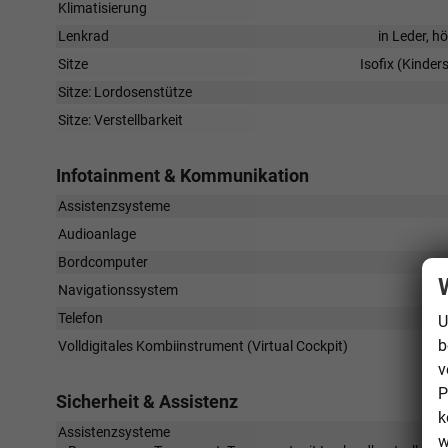
Klimatisierung
Lenkrad
in Leder, h
Sitze
Isofix (Kinder
Sitze: Lordosenstütze
Sitze: Verstellbarkeit
Infotainment & Kommunikation
Assistenzsysteme
Audioanlage
Bordcomputer
Navigationssystem
Telefon
U
b
Volldigitales Kombiinstrument (Virtual Cockpit)
v
P
Sicherheit & Assistenz
k
Assistenzsysteme
w