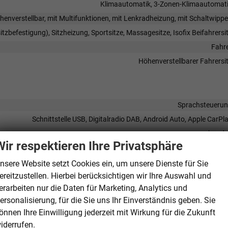
Klimaautomatik, 3-Zonen-Klimaautomat
öhenverstellbar, mit Multifunktionen, mit Lenkradheizung, mit Schaltwipp
sitzbefestigung), Sitzheizung, Sportsitze, Massagesitze, Isofix Beifahrersi
Fahr
Höhenverstellbarer Fahrersi
Sprachsteueru
Schnittstelle USB, Digitalradio DAB, Android Auto, Apple CarPl
vorhand
Wir respektieren Ihre Privatsphäre
Navigation, Navigation per Aud
Freisprecheinrichtung, Bluetooth, Induktionsladen für Smartphon
nsere Website setzt Cookies ein, um unsere Dienste für Sie
ereitzustellen. Hierbei berücksichtigen wir Ihre Auswahl und
vorhand
erarbeiten nur die Daten für Marketing, Analytics und
ersonalisierung, für die Sie uns Ihr Einverständnis geben. Sie
önnen Ihre Einwilligung jederzeit mit Wirkung für die Zukunft
iderrufen.