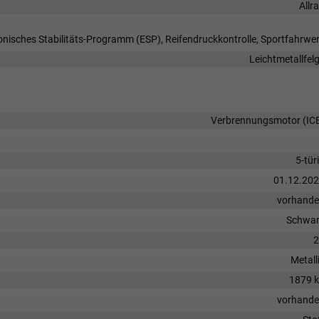
Allr
ronisches Stabilitäts-Programm (ESP), Reifendruckkontrolle, Sportfahrwe
Leichtmetallfel
Verbrennungsmotor (IC
5-tür
01.12.20
vorhand
Schwa
2
Metall
1879 
vorhand