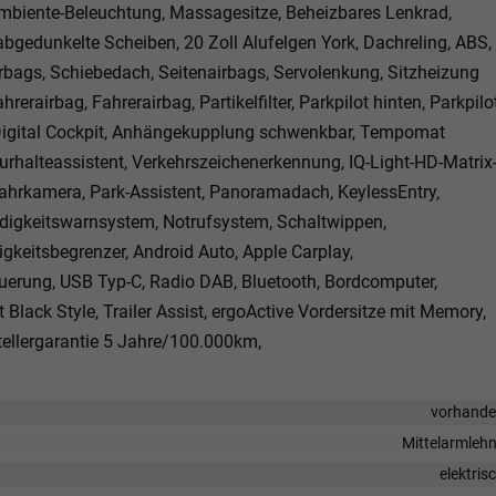
 Ambiente-Beleuchtung, Massagesitze, Beheizbares Lenkrad,
, abgedunkelte Scheiben, 20 Zoll Alufelgen York, Dachreling, ABS,
irbags, Schiebedach, Seitenairbags, Servolenkung, Sitzheizung
erairbag, Fahrerairbag, Partikelfilter, Parkpilot hinten, Parkpilo
, Digital Cockpit, Anhängekupplung schwenkbar, Tempomat
urhalteassistent, Verkehrszeichenerkennung, IQ-Light-HD-Matrix
fahrkamera, Park-Assistent, Panoramadach, KeylessEntry,
üdigkeitswarnsystem, Notrufsystem, Schaltwippen,
keitsbegrenzer, Android Auto, Apple Carplay,
euerung, USB Typ-C, Radio DAB, Bluetooth, Bordcomputer,
Black Style, Trailer Assist, ergoActive Vordersitze mit Memory,
tellergarantie 5 Jahre/100.000km,
vorhand
Mittelarmleh
elektris