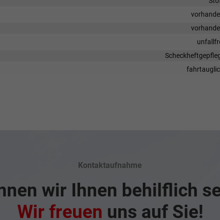
Sto
vorhand
vorhand
unfallfr
Scheckheftgepfle
fahrtaugli
Kontaktaufnahme
nen wir Ihnen behilflich s
Wir freuen
uns auf Sie!