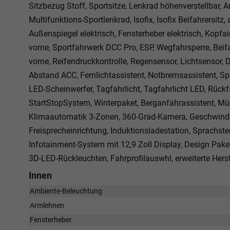
Sitzbezug Stoff, Sportsitze, Lenkrad höhenverstellbar,
Multifunktions-Sportlenkrad, Isofix, Isofix Beifahrersitz
Außenspiegel elektrisch, Fensterheber elektrisch, Kopfa
vorne, Sportfahrwerk DCC Pro, ESP, Wegfahrsperre, Beifahr
vorne, Reifendruckkontrolle, Regensensor, Lichtsensor
Abstand ACC, Fernlichtassistent, Notbremsassistent, Sp
LED-Scheinwerfer, Tagfahrlicht, Tagfahrlicht LED, Rück
StartStopSystem, Winterpaket, Berganfahrassistent, M
Klimaautomatik 3-Zonen, 360-Grad-Kamera, Geschwindig
Freisprecheinrichtung, Induktionsladestation, Sprachst
Infotainment-System mit 12,9 Zoll Display, Design Paket 
3D-LED-Rückleuchten, Fahrprofilauswhl, erweiterte Hers
Innen
Ambiente-Beleuchtung
Armlehnen
Fensterheber