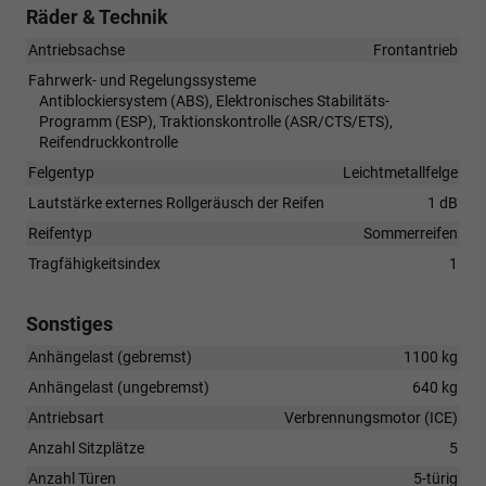
Räder & Technik
Antriebsachse
Frontantrieb
Fahrwerk- und Regelungssysteme
Antiblockiersystem (ABS), Elektronisches Stabilitäts-
Programm (ESP), Traktionskontrolle (ASR/CTS/ETS),
Reifendruckkontrolle
Felgentyp
Leichtmetallfelge
Lautstärke externes Rollgeräusch der Reifen
1 dB
Reifentyp
Sommerreifen
Tragfähigkeitsindex
1
Sonstiges
Anhängelast (gebremst)
1100 kg
Anhängelast (ungebremst)
640 kg
Antriebsart
Verbrennungsmotor (ICE)
Anzahl Sitzplätze
5
Anzahl Türen
5-türig