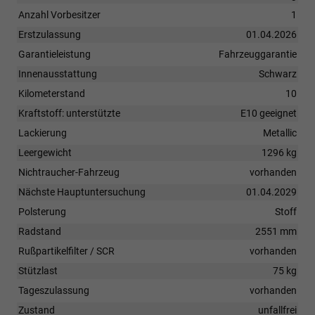
Anzahl Vorbesitzer
1
Erstzulassung
01.04.2026
Garantieleistung
Fahrzeuggarantie
Innenausstattung
Schwarz
Kilometerstand
10
Kraftstoff: unterstützte
E10 geeignet
Lackierung
Metallic
Leergewicht
1296 kg
Nichtraucher-Fahrzeug
vorhanden
Nächste Hauptuntersuchung
01.04.2029
Polsterung
Stoff
Radstand
2551 mm
Rußpartikelfilter / SCR
vorhanden
Stützlast
75 kg
Tageszulassung
vorhanden
Zustand
unfallfrei