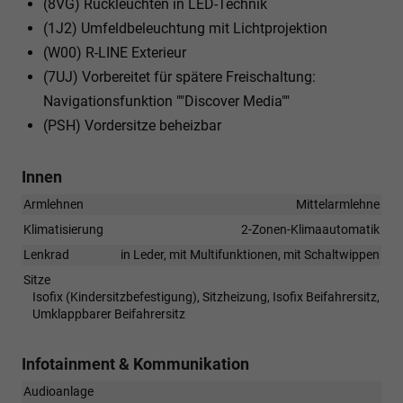
(8VG) Rückleuchten in LED-Technik
(1J2) Umfeldbeleuchtung mit Lichtprojektion
(W00) R-LINE Exterieur
(7UJ) Vorbereitet für spätere Freischaltung:
Navigationsfunktion ""Discover Media""
(PSH) Vordersitze beheizbar
Innen
Armlehnen
Mittelarmlehne
Klimatisierung
2-Zonen-Klimaautomatik
Lenkrad
in Leder, mit Multifunktionen, mit Schaltwippen
Sitze
Isofix (Kindersitzbefestigung), Sitzheizung, Isofix Beifahrersitz,
Umklappbarer Beifahrersitz
Infotainment & Kommunikation
Audioanlage