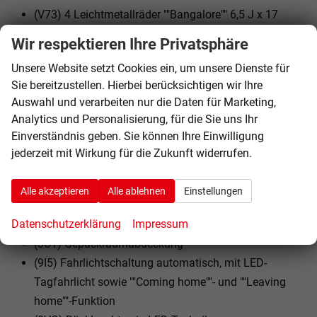
(V73) 4 Leichtmetallräder ""Bangalore"" 6,5 J x 17
(6YD) Außenspiegel elektrisch einstell-, anklapp- und
Wir respektieren Ihre Privatsphäre
beheizbar, mit Beifahrerspiegelabsenkung
Unsere Website setzt Cookies ein, um unsere Dienste für
(3S2) Dachreling schwarz
Sie bereitzustellen. Hierbei berücksichtigen wir Ihre
(7J1) Digital Cockpit, mehrfarbig, verschiedene Info-
Auswahl und verarbeiten nur die Daten für Marketing,
Profile wählbar
Analytics und Personalisierung, für die Sie uns Ihr
(VL6) Fußgänger- und Radfahrererkennung
Einverständnis geben. Sie können Ihre Einwilligung
(3GD) Gepäckraumboden in 2 Höhen einstellbar, für
jederzeit mit Wirkung für die Zukunft widerrufen.
ebene Ladefläche
(ZBB) Infotainment-Paket ""Ready 2 Discover""
Alle akzeptieren
Alle ablehnen
Einstellungen
(PLA) Licht-und-Sicht-Paket inkl. ""Light Assist""
Datenschutzerklärung
Impressum
(4KF) Seitenscheiben ab B-Säule abgedunkelt
(3U1) Gepäckraumabdeckung
(9I5) Fahrlichtschaltung automatisch, mit LED-
Tagfahrlicht sowie ""Coming home""- und ""Leaving
home""-Funktion