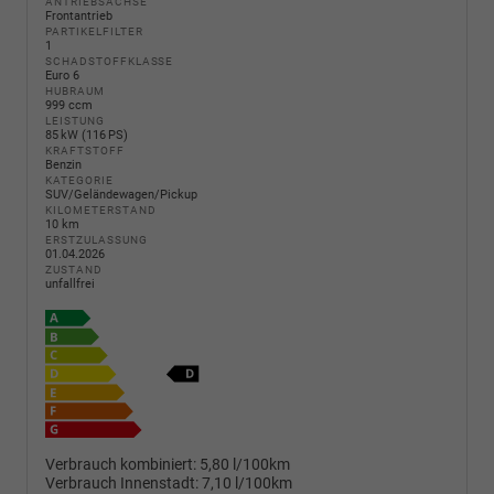
ANTRIEBSACHSE
Frontantrieb
PARTIKELFILTER
1
SCHADSTOFFKLASSE
Euro 6
HUBRAUM
999 ccm
LEISTUNG
85 kW (116 PS)
KRAFTSTOFF
Benzin
KATEGORIE
SUV/Geländewagen/Pickup
KILOMETERSTAND
10 km
ERSTZULASSUNG
01.04.2026
ZUSTAND
unfallfrei
Verbrauch kombiniert:
5,80 l/100km
Verbrauch Innenstadt:
7,10 l/100km