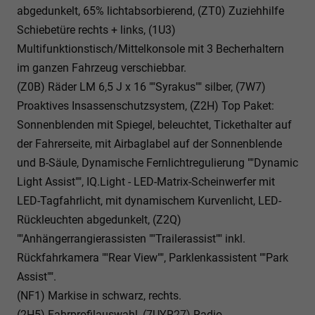
abgedunkelt, 65% lichtabsorbierend, (ZT0) Zuziehhilfe
Schiebetüre rechts + links, (1U3)
Multifunktionstisch/Mittelkonsole mit 3 Becherhaltern
im ganzen Fahrzeug verschiebbar.
(Z0B) Räder LM 6,5 J x 16 ""Syrakus"" silber, (7W7)
Proaktives Insassenschutzsystem, (Z2H) Top Paket:
Sonnenblenden mit Spiegel, beleuchtet, Tickethalter auf
der Fahrerseite, mit Airbaglabel auf der Sonnenblende
und B-Säule, Dynamische Fernlichtregulierung ""Dynamic
Light Assist"", IQ.Light - LED-Matrix-Scheinwerfer mit
LED-Tagfahrlicht, mit dynamischem Kurvenlicht, LED-
Rückleuchten abgedunkelt, (Z2Q)
""Anhängerrangierassisten ""Trailerassist"" inkl.
Rückfahrkamera ""Rear View"", Parklenkassistent ""Park
Assist"".
(NF1) Markise in schwarz, rechts.
(2H5) Fahrprofilauswahl, (7UYR27) Radio-