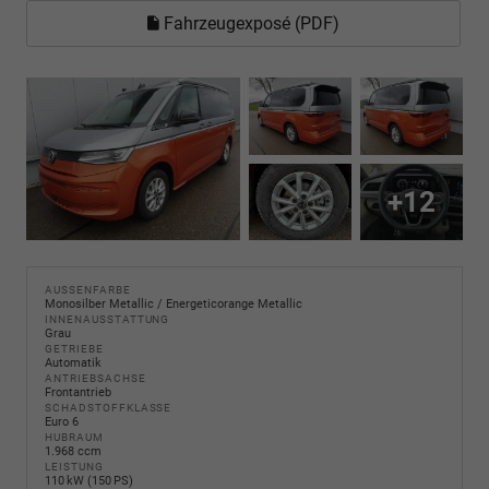
Fahrzeugexposé (PDF)
+12
AUSSENFARBE
Monosilber Metallic / Energeticorange Metallic
INNENAUSSTATTUNG
Grau
GETRIEBE
Automatik
ANTRIEBSACHSE
Frontantrieb
SCHADSTOFFKLASSE
Euro 6
HUBRAUM
1.968 ccm
LEISTUNG
110 kW (150 PS)