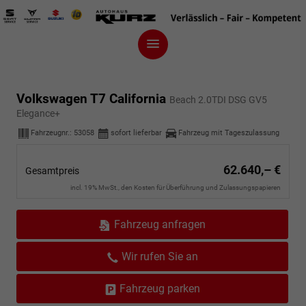
Volkswagen T7 California
Beach 2.0TDI DSG GV5
Elegance+
Fahrzeugnr.:
53058
sofort lieferbar
Fahrzeug mit Tageszulassung
62.640,– €
Gesamtpreis
incl. 19% MwSt., den Kosten für Überführung und Zulassungspapieren
Fahrzeug anfragen
Wir rufen Sie an
Fahrzeug parken