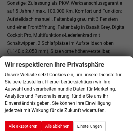
Sonstige: Zulassung als PKW, Werksanschlussgarantie
auf 5 Jahre / max. 100.000 Km, Komfort und Funktion:
Aufstelldach manuell, Faltenbalg grau mit 3 Fenstern
und einer Frontöffnung, Faltenbalg in Basalt Grey, Digital
Cockpit Pro, Multifunktions-Lederlenkrad mit
Schaltwippen, 2 Schlafplätze im Aufstelldach oben
(1.140 x 2.050 mm), Sitze vorne höhenverstellbar,
Sprachsteuerung plus ICC (InCarCommunication),
Wir respektieren Ihre Privatsphäre
Schiebetür links und rechts, Verdunklungssystem mit
Unsere Website setzt Cookies ein, um unsere Dienste für
Kapuzengardinen und Magnetgardinen, Optik:
Sie bereitzustellen. Hierbei berücksichtigen wir Ihre
Außenspiegelgehäuse in Schwarz hochglanz,
Auswahl und verarbeiten nur die Daten für Marketing,
Bodenbelag im Fahrgastraum mit trittverstärktem
Analytics und Personalisierung, für die Sie uns Ihr
Velours-Teppichboden, Scheinwerferleiste schwarz,
Einverständnis geben. Sie können Ihre Einwilligung
Umfeldbeleuchtung Türbereich, Infotainment: Wireless
jederzeit mit Wirkung für die Zukunft widerrufen.
Mirror Link/App-Connect, Navigation über App Connect
möglich (kompatibles Smartphone erforderlich)
,
Alle akzeptieren
Alle ablehnen
Einstellungen
Lautsprecher 8 Stück, Bluetooth Schnittstelle, Sicherheit