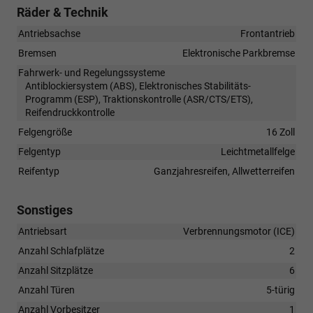
Räder & Technik
Antriebsachse
Frontantrieb
Bremsen
Elektronische Parkbremse
Fahrwerk- und Regelungssysteme
Antiblockiersystem (ABS), Elektronisches Stabilitäts-
Programm (ESP), Traktionskontrolle (ASR/CTS/ETS),
Reifendruckkontrolle
Felgengröße
16 Zoll
Felgentyp
Leichtmetallfelge
Reifentyp
Ganzjahresreifen, Allwetterreifen
Sonstiges
Antriebsart
Verbrennungsmotor (ICE)
Anzahl Schlafplätze
2
Anzahl Sitzplätze
6
Anzahl Türen
5-türig
Anzahl Vorbesitzer
1