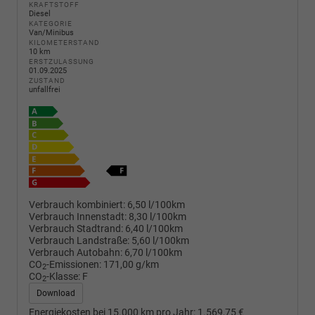
KRAFTSTOFF
Diesel
KATEGORIE
Van/Minibus
KILOMETERSTAND
10 km
ERSTZULASSUNG
01.09.2025
ZUSTAND
unfallfrei
Verbrauch kombiniert:
6,50 l/100km
Verbrauch Innenstadt:
8,30 l/100km
Verbrauch Stadtrand:
6,40 l/100km
Verbrauch Landstraße:
5,60 l/100km
Verbrauch Autobahn:
6,70 l/100km
CO
-Emissionen:
171,00 g/km
2
CO
-Klasse:
F
2
Download
Energiekosten bei 15.000 km pro Jahr:
1.569,75 €