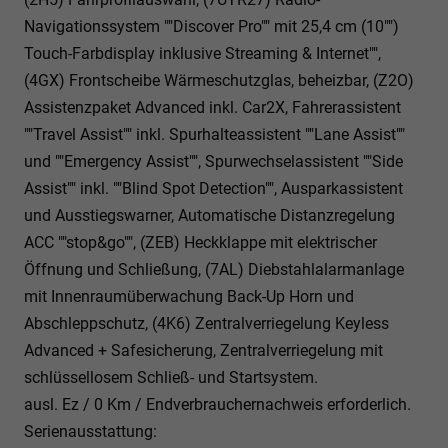
Navigationssystem ""Discover Pro"" mit 25,4 cm (10"")
Touch-Farbdisplay inklusive Streaming & Internet"",
(4GX) Frontscheibe Wärmeschutzglas, beheizbar, (Z2O)
Assistenzpaket Advanced inkl. Car2X, Fahrerassistent
""Travel Assist"" inkl. Spurhalteassistent ""Lane Assist""
und ""Emergency Assist"", Spurwechselassistent ""Side
Assist"" inkl. ""Blind Spot Detection"", Ausparkassistent
und Ausstiegswarner, Automatische Distanzregelung
ACC ""stop&go"", (ZEB) Heckklappe mit elektrischer
Öffnung und Schließung, (7AL) Diebstahlalarmanlage
mit Innenraumüberwachung Back-Up Horn und
Abschleppschutz, (4K6) Zentralverriegelung Keyless
Advanced + Safesicherung, Zentralverriegelung mit
schlüssellosem Schließ- und Startsystem.
ausl. Ez / 0 Km / Endverbrauchernachweis erforderlich.
Serienausstattung: