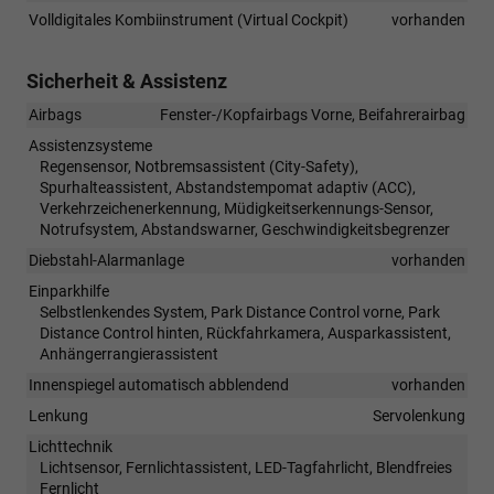
Volldigitales Kombiinstrument (Virtual Cockpit)
vorhanden
Sicherheit & Assistenz
Airbags
Fenster-/Kopfairbags Vorne, Beifahrerairbag
Assistenzsysteme
Regensensor, Notbremsassistent (City-Safety),
Spurhalteassistent, Abstandstempomat adaptiv (ACC),
Verkehrzeichenerkennung, Müdigkeitserkennungs-Sensor,
Notrufsystem, Abstandswarner, Geschwindigkeitsbegrenzer
Diebstahl-Alarmanlage
vorhanden
Einparkhilfe
Selbstlenkendes System, Park Distance Control vorne, Park
Distance Control hinten, Rückfahrkamera, Ausparkassistent,
Anhängerrangierassistent
Innenspiegel automatisch abblendend
vorhanden
Lenkung
Servolenkung
Lichttechnik
Lichtsensor, Fernlichtassistent, LED-Tagfahrlicht, Blendfreies
Fernlicht