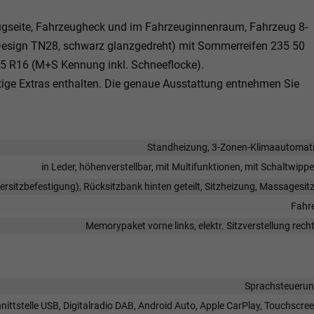
zeugseite, Fahrzeugheck und im Fahrzeuginnenraum, Fahrzeug 8-
on Design TN28, schwarz glanzgedreht) mit Sommerreifen 235 50
/65 R16 (M+S Kennung inkl. Schneeflocke).
htige Extras enthalten. Die genaue Ausstattung entnehmen Sie
Standheizung, 3-Zonen-Klimaautomat
in Leder, höhenverstellbar, mit Multifunktionen, mit Schaltwipp
dersitzbefestigung), Rücksitzbank hinten geteilt, Sitzheizung, Massagesit
Fahr
Memorypaket vorne links, elektr. Sitzverstellung rech
Sprachsteueru
ittstelle USB, Digitalradio DAB, Android Auto, Apple CarPlay, Touchscre