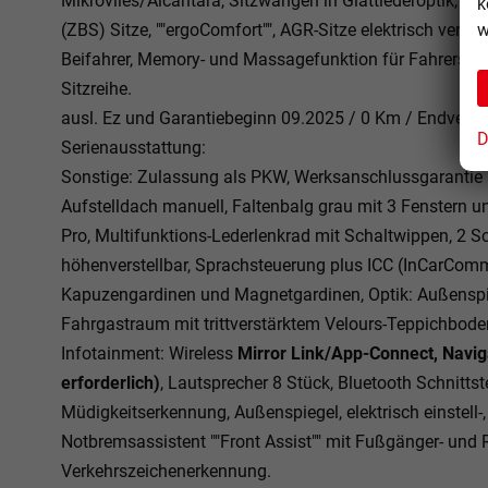
Mikrovlies/Alcantara, Sitzwangen in Glattlederoptik, (K
k
(ZBS) Sitze, ""ergoComfort"", AGR-Sitze elektrisch verste
w
Beifahrer, Memory- und Massagefunktion für Fahrersitz, 
Sitzreihe.
ausl. Ez und Garantiebeginn 09.2025 / 0 Km / Endverbr
D
Serienausstattung:
Sonstige: Zulassung als PKW, Werksanschlussgarantie 
Aufstelldach manuell, Faltenbalg grau mit 3 Fenstern und
Pro, Multifunktions-Lederlenkrad mit Schaltwippen, 2 S
höhenverstellbar, Sprachsteuerung plus ICC (InCarComm
Kapuzengardinen und Magnetgardinen, Optik: Außensp
Fahrgastraum mit trittverstärktem Velours-Teppichbode
Infotainment: Wireless
Mirror Link/App-Connect, Navi
erforderlich)
, Lautsprecher 8 Stück, Bluetooth Schnittst
Müdigkeitserkennung, Außenspiegel, elektrisch einstell-,
Notbremsassistent ""Front Assist"" mit Fußgänger- und R
Verkehrszeichenerkennung.