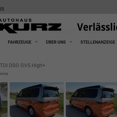
05
FAHRZEUGE
ÜBER UNS
STELLENANZEIGE
0TDI DSG GV5 High+
ssung