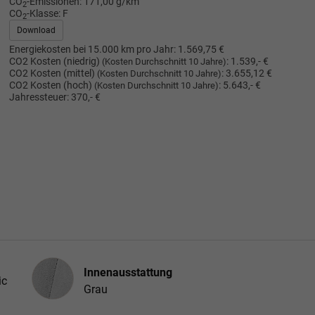
CO
-Emissionen:
171,00 g/km
2
CO
-Klasse:
F
2
Download
Energiekosten bei 15.000 km pro Jahr:
1.569,75 €
CO2 Kosten (niedrig)
:
1.539,- €
(Kosten Durchschnitt 10 Jahre)
CO2 Kosten (mittel)
:
3.655,12 €
(Kosten Durchschnitt 10 Jahre)
CO2 Kosten (hoch)
:
5.643,- €
(Kosten Durchschnitt 10 Jahre)
Jahressteuer:
370,- €
Innenausstattung
Innenausstattung
ic
Grau