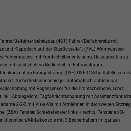
ahrer/Beifahrer beheizbar, (4S1) Fahrer/Beifahrersitz mit
tze und Klapptisch auf der Sitzrückseite"", (7VL) Warmwasser-
 Fahrerhauses, mit Frontscheibenenteisung, Heizdauer bis zu
Zonen mit zusätzlichem Bedienteil im Fahrgastraum.
htenkonzept im Fahrgastraum, (U9E) USB-C-Schnittstelle vorne 
htpaket, Sicherheitsinnenspiegel, automatisch abblendbar
ervallschaltung mit Regensensor für die Frontscheibenwischer,
inkl. Abbiegelicht, Tagfahrlichtschaltung mit Assistenzfahrlich
iante 2-2-2 mit Vis-a-Vis mit Armlehnen in der zweiten Sitzreig
he, (Z8A) Fenster, Schiebefenster links + rechts, Fenster ab B-
unktionstisch/Mittelkonsole mit 3 Becherhaltern im ganzen