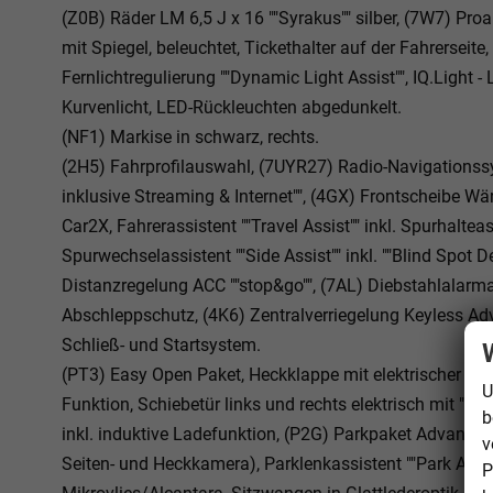
(Z0B) Räder LM 6,5 J x 16 ""Syrakus"" silber, (7W7) P
mit Spiegel, beleuchtet, Tickethalter auf der Fahrersei
Fernlichtregulierung ""Dynamic Light Assist"", IQ.Light
Kurvenlicht, LED-Rückleuchten abgedunkelt.
(NF1) Markise in schwarz, rechts.
(2H5) Fahrprofilauswahl, (7UYR27) Radio-Navigationssy
inklusive Streaming & Internet"", (4GX) Frontscheibe W
Car2X, Fahrerassistent ""Travel Assist"" inkl. Spurhaltea
Spurwechselassistent ""Side Assist"" inkl. ""Blind Spot
Distanzregelung ACC ""stop&go"", (7AL) Diebstahlala
Abschleppschutz, (4K6) Zentralverriegelung Keyless Ad
Schließ- und Startsystem.
(PT3) Easy Open Paket, Heckklappe mit elektrischer Öff
U
Funktion, Schiebetür links und rechts elektrisch mit ""Eas
b
inkl. induktive Ladefunktion, (P2G) Parkpaket Advance
v
Seiten- und Heckkamera), Parklenkassistent ""Park Assist
P