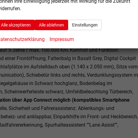
S1) Head-Up-Display.
önnen Ihre Einwilligung jederzeit mit Wirkung für die Zukunft
llbar
iderrufen.
(nicht drehbar)
mit 4-Wege-Kopfstütze für Fahrer und
inkl. Sitztaschen im oberen Bereich der äußeren Sitze in der 2.
Alle akzeptieren
Alle ablehnen
Einstellungen
auchernachweis erforderlich.
atenschutzerklärung
Impressum
auf 5 Jahre / max. 100.000 Km, Komfort und Funktion:
 einer Frontöffnung, Faltenbalg in Basalt Grey, Digital Cockpit
chlafplätze im Aufstelldach oben (1.140 x 2.050 mm), Sitze vorn
unication), Schiebetür links und rechts, Verdunklungssystem m
iegelgehäuse in Schwarz hochglanz, Bodenbelag im
n, Scheinwerferleiste schwarz, Umfeldbeleuchtung Türbereich,
gation über App Connect möglich (kompatibles Smartphone
elle, Sicherheit und Fahrerassistenz: Ablenkungs- und
 beheiz- und anklappbar, Einparkhilfe im Front- und Heckbereich,
adfahrererkennung, Spurhalteassistent ""Lane Assist"",