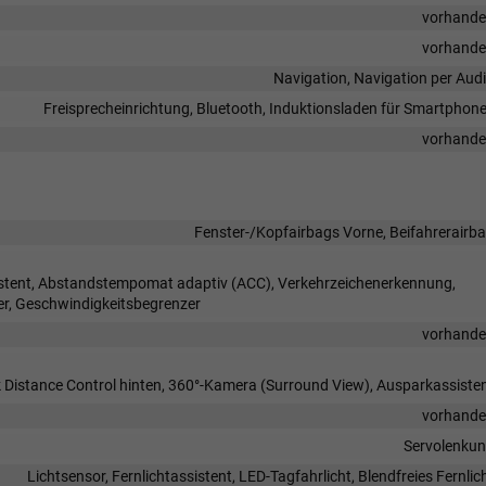
vorhand
vorhand
Navigation, Navigation per Aud
Freisprecheinrichtung, Bluetooth, Induktionsladen für Smartphon
vorhand
Fenster-/Kopfairbags Vorne, Beifahrerairb
sistent, Abstandstempomat adaptiv (ACC), Verkehrzeichenerkennung,
r, Geschwindigkeitsbegrenzer
vorhand
k Distance Control hinten, 360°-Kamera (Surround View), Ausparkassiste
vorhand
Servolenku
Lichtsensor, Fernlichtassistent, LED-Tagfahrlicht, Blendfreies Fernlic