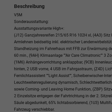
Beschreibung
V5M
Sonderausstattung:
Ausstattungsvariante High+:
(J12) Ganzjahresreifen 215/65 R16 102H xl, (4A3) Sitz F
Armlehnen beidseitig inkl. elektrischer Lendenwirbelstü
Standheizung im Fahrerhaus mit FFB zur Erwärmung des
60 min., (9AH) Klimaanlage ""Air Care Climatronic"" 3 
(1M6) Anhängevorrichtung anklappbar, (9CB) Innenleuc
hinten, 2 USB vorne, 4 USB im Fahrgastraum, (Z4D) Lic
Fernlichtassistent ""Light Assist"", Scheibenwischer-Int
Leuchtweitenregulierung dynamisch, Schlechtwetterlicht 
sowie Coming- und Leaving Home Funktion, (ZBP) Sitzvar
2 Einzelsitze entgegen der Fahrtrichtung in der 2. Sitzrei
Säule abgedunkelt, 65% lichtabsorbierend, (1U3) Multif
Fahrzeug verschiebbar.