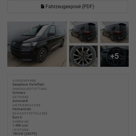
Fahrzeugexposé (PDF)
+5
AUSSENFARBE
Deepblack Perleffekt
INNENAUSSTATTUNG
Schwarz
GETRIEBE
Automatik
ANTRIEBSACHSE
Heckantrieb
SCHADSTOFFKLASSE
Euro 6
HUBRAUM
1.498 ccm
LEISTUNG
180 kW (245 PS)