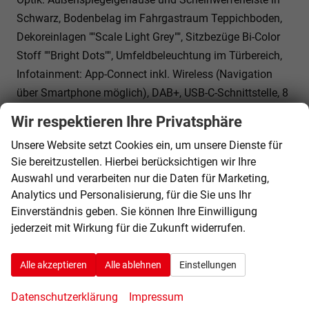
Schwarz, Bodenbelag im Fahrgastraum Teppichboden,
Dekoreinlagen ""Scale Light Grey"", Sitzbezüge Bi-Color
Stoff ""Bright Dots"", Umfeldbeleuchtung im Türbereich,
Infotainment: App-Connect inkl. Wireless (Navigation
über Smartphone möglich), DAB+, USB-C-Schnittstelle, 8
Lautsprecher, Bluetooth mit Freisprecheinrichtung,
Wir respektieren Ihre Privatsphäre
Sprachsteuerung,
Unsere Website setzt Cookies ein, um unsere Dienste für
Fahrwerk: 17 Zoll Fahrwerk,
Sie bereitzustellen. Hierbei berücksichtigen wir Ihre
Sicherheit und Fahrerassistenz: ABS, ESP, Airbag für
Auswahl und verarbeiten nur die Daten für Marketing,
Fahrer und Beifahrer mit Beifahrer-Airbag-Deaktivierung,
Analytics und Personalisierung, für die Sie uns Ihr
Seiten- und Kopfairbags vorne, Kopfairbags für die
Einverständnis geben. Sie können Ihre Einwilligung
äußeren Sitzplätze hinten und Mittenairbag vorne,
jederzeit mit Wirkung für die Zukunft widerrufen.
Außenspiegel elektrisch einstell-, beheiz- und anklappbar,
Ausweichunterstützung mit Abbiegeassistent,
Alle akzeptieren
Alle ablehnen
Einstellungen
Automatische Distanzregelung ACC mit ""stop & go"", Tire
Datenschutzerklärung
Impressum
Mobility Set, Einparkhilfe im Front- und Heckbereich,