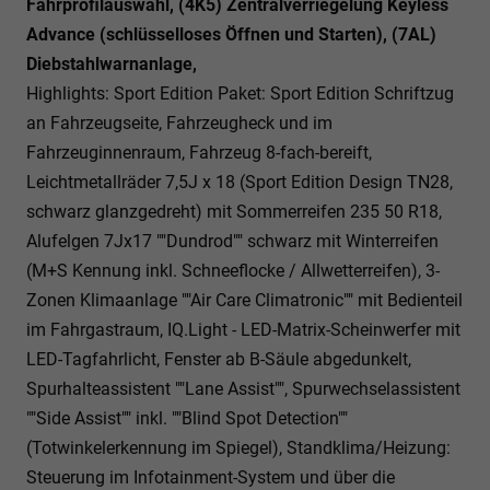
Fahrprofilauswahl, (4K5) Zentralverriegelung Keyless
Advance (schlüsselloses Öffnen und Starten), (7AL)
Diebstahlwarnanlage,
Highlights: Sport Edition Paket: Sport Edition Schriftzug
an Fahrzeugseite, Fahrzeugheck und im
Fahrzeuginnenraum, Fahrzeug 8-fach-bereift,
Leichtmetallräder 7,5J x 18 (Sport Edition Design TN28,
schwarz glanzgedreht) mit Sommerreifen 235 50 R18,
Alufelgen 7Jx17 ""Dundrod"" schwarz mit Winterreifen
(M+S Kennung inkl. Schneeflocke / Allwetterreifen), 3-
Zonen Klimaanlage ""Air Care Climatronic"" mit Bedienteil
im Fahrgastraum, IQ.Light - LED-Matrix-Scheinwerfer mit
LED-Tagfahrlicht, Fenster ab B-Säule abgedunkelt,
Spurhalteassistent ""Lane Assist"", Spurwechselassistent
""Side Assist"" inkl. ""Blind Spot Detection""
(Totwinkelerkennung im Spiegel), Standklima/Heizung:
Steuerung im Infotainment-System und über die