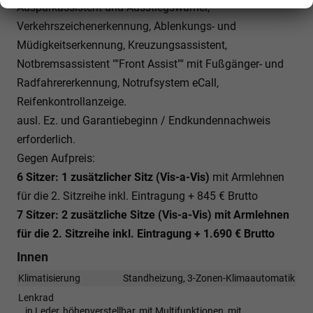
Ausparkassistent und Ausstiegswarner,
Verkehrszeichenerkennung, Ablenkungs- und
Müdigkeitserkennung, Kreuzungsassistent,
Notbremsassistent ""Front Assist"" mit Fußgänger- und
Radfahrererkennung, Notrufsystem eCall,
Reifenkontrollanzeige.
ausl. Ez. und Garantiebeginn / Endkundennachweis
erforderlich.
Gegen Aufpreis:
6 Sitzer: 1 zusätzlicher Sitz (
Vis-a-Vis)
mit Armlehnen
für die 2. Sitzreihe inkl. Eintragung + 845 € Brutto
7 Sitzer: 2 zusätzliche Sitze (
Vis-a-Vis)
mit Armlehnen
für die 2. Sitzreihe inkl. Eintragung
+ 1.690 € Brutto
Innen
Klimatisierung
Standheizung, 3-Zonen-Klimaautomatik
Lenkrad
in Leder, höhenverstellbar, mit Multifunktionen, mit