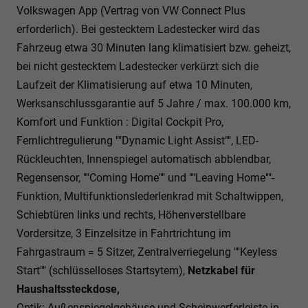
Volkswagen App (Vertrag von VW Connect Plus
erforderlich). Bei gestecktem Ladestecker wird das
Fahrzeug etwa 30 Minuten lang klimatisiert bzw. geheizt,
bei nicht gestecktem Ladestecker verkürzt sich die
Laufzeit der Klimatisierung auf etwa 10 Minuten,
Werksanschlussgarantie auf 5 Jahre / max. 100.000 km,
Komfort und Funktion : Digital Cockpit Pro,
Fernlichtregulierung ""Dynamic Light Assist"", LED-
Rückleuchten, Innenspiegel automatisch abblendbar,
Regensensor, ""Coming Home"" und ""Leaving Home""-
Funktion, Multifunktionslederlenkrad mit Schaltwippen,
Schiebtüren links und rechts, Höhenverstellbare
Vordersitze, 3 Einzelsitze in Fahrtrichtung im
Fahrgastraum = 5 Sitzer, Zentralverriegelung ""Keyless
Start"" (schlüsselloses Startsytem),
Netzkabel für
Haushaltssteckdose,
Optik: Außenspiegelgehäuse und Scheinwerferleiste in