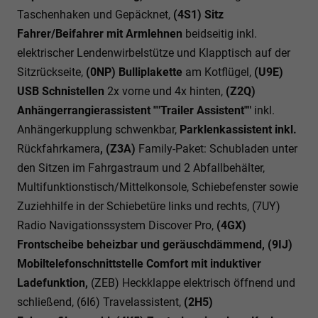
Taschenhaken und Gepäcknet,
(4S1) Sitz
Fahrer/Beifahrer mit Armlehnen
beidseitig inkl.
elektrischer Lendenwirbelstütze und Klapptisch auf der
Sitzrückseite,
(0NP) Bulliplakette
am Kotflügel,
(U9E)
USB Schnistellen
2x vorne und 4x hinten,
(Z2Q)
Anhängerrangierassistent ""Trailer Assistent""
inkl.
Anhängerkupplung schwenkbar,
Parklenkassistent inkl.
Rückfahrkamera
, (Z3A)
Family-Paket: Schubladen unter
den Sitzen im Fahrgastraum und 2 Abfallbehälter,
Multifunktionstisch/Mittelkonsole, Schiebefenster sowie
Zuziehhilfe in der Schiebetüre links und rechts, (7UY)
Radio Navigationssystem Discover Pro,
(4GX)
Frontscheibe beheizbar und geräuschdämmend, (9IJ)
Mobiltelefonschnittstelle Comfort mit induktiver
Ladefunktion,
(ZEB) Heckklappe elektrisch öffnend und
schließend, (6I6) Travelassistent,
(2H5)