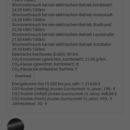
7,00 l/100km
Stromverbrauch bei rein elektrischem Betrieb kombiniert:
24,20 kWh/100km
Stromverbrauch bei rein elektrischem Betrieb Innenstadt:
24,20 kWh/100km
Stromverbrauch bei rein elektrischem Betrieb Stadtrand:
22,00 kWh/100km
Stromverbrauch bei rein elektrischem Betrieb Landstraße:
21,90 kWh/100km
Stromverbrauch bei rein elektrischem Betrieb Autobahn:
29,10 kWh/100km
Elektrische Reichweite (EAER):
90 km
CO
-Emissionen (gewichtet, kombiniert):
21,00 g/km
2
CO
-Klasse (gewichtet, kombiniert):
B
2
CO
-Klasse bei entladener Batterie:
F
2
Download
Energiekosten bei 15.000 km pro Jahr:
1.314,00 €
CO2 Kosten (niedrig)
:
189,- €
(Kosten Durchschnitt 10 Jahre)
CO2 Kosten (mittel)
:
448,88 €
(Kosten Durchschnitt 10 Jahre)
CO2 Kosten (hoch)
:
693,- €
(Kosten Durchschnitt 10 Jahre)
Jahressteuer:
30,- €