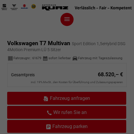
Volkswagen T7 Multivan
Sport Edition 1,5eHybrid DSG
4Motion Premium LÜ 5 Sitzer
Fahrzeugnr.:
61679
sofort lieferbar
Fahrzeug mit Tageszulassung
68.520,– €
Gesamtpreis
incl. 19% MwSt., den Kosten für Überführung und Zulassungspapieren
Fahrzeug anfragen
Wir rufen Sie an
Fahrzeug parken