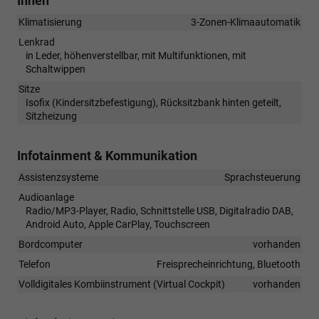
Innen
Klimatisierung
3-Zonen-Klimaautomatik
Lenkrad
in Leder, höhenverstellbar, mit Multifunktionen, mit
Schaltwippen
Sitze
Isofix (Kindersitzbefestigung), Rücksitzbank hinten geteilt,
Sitzheizung
Infotainment & Kommunikation
Assistenzsysteme
Sprachsteuerung
Audioanlage
Radio/MP3-Player, Radio, Schnittstelle USB, Digitalradio DAB,
Android Auto, Apple CarPlay, Touchscreen
Bordcomputer
vorhanden
Telefon
Freisprecheinrichtung, Bluetooth
Volldigitales Kombiinstrument (Virtual Cockpit)
vorhanden