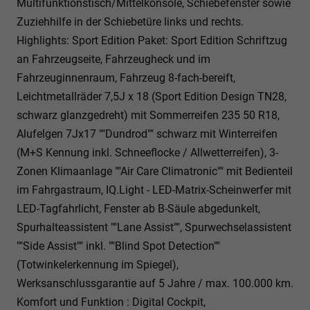
Multifunktionstisch/Mittelkonsole, Schiebefenster sowie
Zuziehhilfe in der Schiebetüre links und rechts.
Highlights: Sport Edition Paket: Sport Edition Schriftzug
an Fahrzeugseite, Fahrzeugheck und im
Fahrzeuginnenraum, Fahrzeug 8-fach-bereift,
Leichtmetallräder 7,5J x 18 (Sport Edition Design TN28,
schwarz glanzgedreht) mit Sommerreifen 235 50 R18,
Alufelgen 7Jx17 ""Dundrod"" schwarz mit Winterreifen
(M+S Kennung inkl. Schneeflocke / Allwetterreifen), 3-
Zonen Klimaanlage ""Air Care Climatronic"" mit Bedienteil
im Fahrgastraum, IQ.Light - LED-Matrix-Scheinwerfer mit
LED-Tagfahrlicht, Fenster ab B-Säule abgedunkelt,
Spurhalteassistent ""Lane Assist"", Spurwechselassistent
""Side Assist"" inkl. ""Blind Spot Detection""
(Totwinkelerkennung im Spiegel),
Werksanschlussgarantie auf 5 Jahre / max. 100.000 km.
Komfort und Funktion : Digital Cockpit,