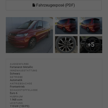
Fahrzeugexposé (PDF)
+5
AUSSENFARBE
Fortanarot Metallic
INNENAUSSTATTUNG
Schwarz
GETRIEBE
Automatik
ANTRIEBSACHSE
Frontantrieb
SCHADSTOFFKLASSE
Euro 6
HUBRAUM
1.968 ccm
LEISTUNG
110 kW (150 PS)