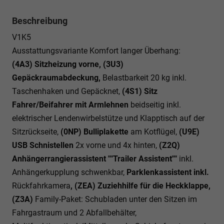
Beschreibung
V1K5
Ausstattungsvariante Komfort langer Überhang:
(4A3) Sitzheizung vorne, (3U3)
Gepäckraumabdeckung,
Belastbarkeit 20 kg inkl.
Taschenhaken und Gepäcknet,
(4S1) Sitz
Fahrer/Beifahrer mit Armlehnen
beidseitig inkl.
elektrischer Lendenwirbelstütze und Klapptisch auf der
Sitzrückseite,
(0NP) Bulliplakette
am Kotflügel,
(U9E)
USB Schnistellen
2x vorne und 4x hinten,
(Z2Q)
Anhängerrangierassistent ""Trailer Assistent""
inkl.
Anhängerkupplung schwenkbar,
Parklenkassistent inkl.
Rückfahrkamera
, (ZEA) Zuziehhilfe für die Heckklappe,
(Z3A)
Family-Paket: Schubladen unter den Sitzen im
Fahrgastraum und 2 Abfallbehälter,