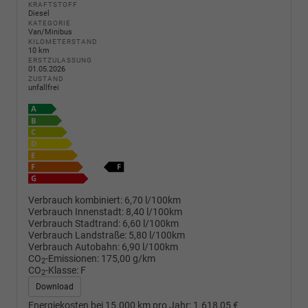
KRAFTSTOFF
Diesel
KATEGORIE
Van/Minibus
KILOMETERSTAND
10 km
ERSTZULASSUNG
01.05.2026
ZUSTAND
unfallfrei
Verbrauch kombiniert:
6,70 l/100km
Verbrauch Innenstadt:
8,40 l/100km
Verbrauch Stadtrand:
6,60 l/100km
Verbrauch Landstraße:
5,80 l/100km
Verbrauch Autobahn:
6,90 l/100km
CO
-Emissionen:
175,00 g/km
2
CO
-Klasse:
F
2
Download
Energiekosten bei 15.000 km pro Jahr:
1.618,05 €