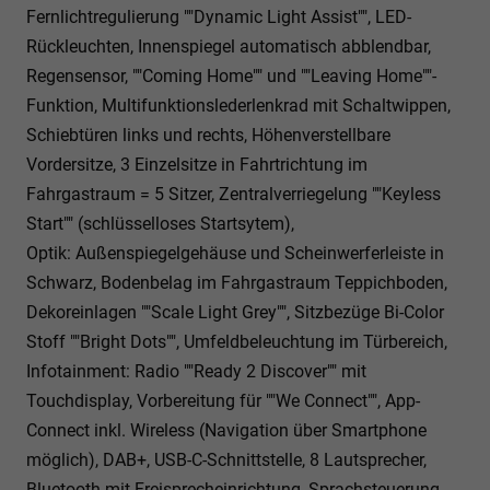
Fernlichtregulierung ""Dynamic Light Assist"", LED-
Rückleuchten, Innenspiegel automatisch abblendbar,
Regensensor, ""Coming Home"" und ""Leaving Home""-
Funktion, Multifunktionslederlenkrad mit Schaltwippen,
Schiebtüren links und rechts, Höhenverstellbare
Vordersitze, 3 Einzelsitze in Fahrtrichtung im
Fahrgastraum = 5 Sitzer, Zentralverriegelung ""Keyless
Start"" (schlüsselloses Startsytem),
Optik: Außenspiegelgehäuse und Scheinwerferleiste in
Schwarz, Bodenbelag im Fahrgastraum Teppichboden,
Dekoreinlagen ""Scale Light Grey"", Sitzbezüge Bi-Color
Stoff ""Bright Dots"", Umfeldbeleuchtung im Türbereich,
Infotainment: Radio ""Ready 2 Discover"" mit
Touchdisplay, Vorbereitung für ""We Connect"", App-
Connect inkl. Wireless (Navigation über Smartphone
möglich), DAB+, USB-C-Schnittstelle, 8 Lautsprecher,
Bluetooth mit Freisprecheinrichtung, Sprachsteuerung,