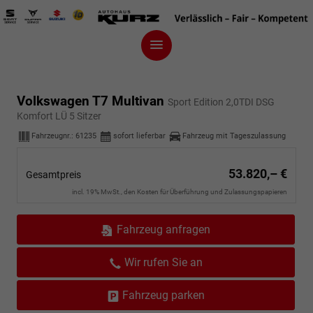
Volkswagen T7 Multivan
Sport Edition 2,0TDI DSG
Komfort LÜ 5 Sitzer
Fahrzeugnr.:
61235
sofort lieferbar
Fahrzeug mit Tageszulassung
53.820,– €
Gesamtpreis
incl. 19% MwSt., den Kosten für Überführung und Zulassungspapieren
Fahrzeug anfragen
Wir rufen Sie an
Fahrzeug parken