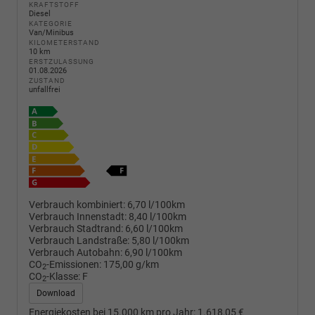
KRAFTSTOFF
Diesel
KATEGORIE
Van/Minibus
KILOMETERSTAND
10 km
ERSTZULASSUNG
01.08.2026
ZUSTAND
unfallfrei
Verbrauch kombiniert:
6,70 l/100km
Verbrauch Innenstadt:
8,40 l/100km
Verbrauch Stadtrand:
6,60 l/100km
Verbrauch Landstraße:
5,80 l/100km
Verbrauch Autobahn:
6,90 l/100km
CO
-Emissionen:
175,00 g/km
2
CO
-Klasse:
F
2
Download
Energiekosten bei 15.000 km pro Jahr:
1.618,05 €