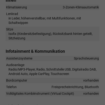
Innen
Klimatisierung
3-Zonen-Klimaautomatik
Lenkrad
in Leder, höhenverstellbar, mit Multifunktionen, mit
Schaltwippen
Sitze
Isofix (Kindersitzbefestigung), Rücksitzbank hinten geteilt,
Sitzheizung
Infotainment & Kommunikation
Assistenzsysteme
Sprachsteuerung
Audioanlage
Radio/MP3-Player, Radio, Schnittstelle USB, Digitalradio DAB,
Android Auto, Apple CarPlay, Touchscreen
Bordcomputer
vorhanden
Telefon
Freisprecheinrichtung, Bluetooth
Volldigitales Kombiinstrument (Virtual Cockpit)
vorhanden