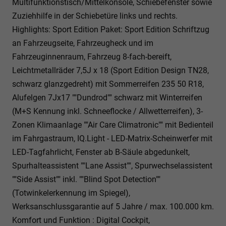
Multifunktionstisch/Mittelkonsole, Schiebefenster sowie
Zuziehhilfe in der Schiebetüre links und rechts.
Highlights: Sport Edition Paket: Sport Edition Schriftzug
an Fahrzeugseite, Fahrzeugheck und im
Fahrzeuginnenraum, Fahrzeug 8-fach-bereift,
Leichtmetallräder 7,5J x 18 (Sport Edition Design TN28,
schwarz glanzgedreht) mit Sommerreifen 235 50 R18,
Alufelgen 7Jx17 ""Dundrod"" schwarz mit Winterreifen
(M+S Kennung inkl. Schneeflocke / Allwetterreifen), 3-
Zonen Klimaanlage ""Air Care Climatronic"" mit Bedienteil
im Fahrgastraum, IQ.Light - LED-Matrix-Scheinwerfer mit
LED-Tagfahrlicht, Fenster ab B-Säule abgedunkelt,
Spurhalteassistent ""Lane Assist"", Spurwechselassistent
""Side Assist"" inkl. ""Blind Spot Detection""
(Totwinkelerkennung im Spiegel),
Werksanschlussgarantie auf 5 Jahre / max. 100.000 km.
Komfort und Funktion : Digital Cockpit,