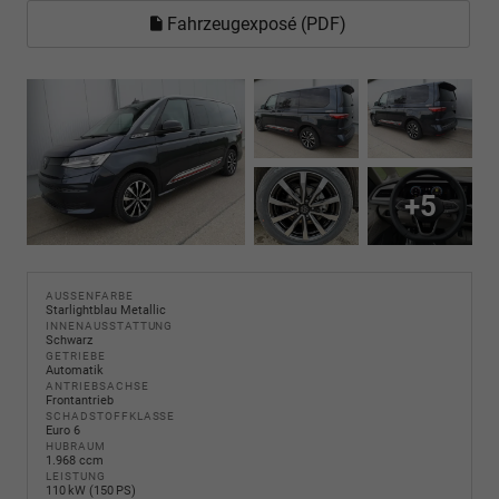
Fahrzeugexposé (PDF)
+5
AUSSENFARBE
Starlightblau Metallic
INNENAUSSTATTUNG
Schwarz
GETRIEBE
Automatik
ANTRIEBSACHSE
Frontantrieb
SCHADSTOFFKLASSE
Euro 6
HUBRAUM
1.968 ccm
LEISTUNG
110 kW (150 PS)