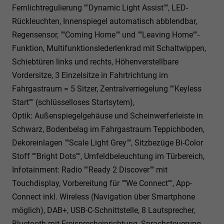
Fernlichtregulierung ""Dynamic Light Assist"", LED-
Rückleuchten, Innenspiegel automatisch abblendbar,
Regensensor, ""Coming Home"" und ""Leaving Home""-
Funktion, Multifunktionslederlenkrad mit Schaltwippen,
Schiebtüren links und rechts, Höhenverstellbare
Vordersitze, 3 Einzelsitze in Fahrtrichtung im
Fahrgastraum = 5 Sitzer, Zentralverriegelung ""Keyless
Start"" (schlüsselloses Startsytem),
Optik: Außenspiegelgehäuse und Scheinwerferleiste in
Schwarz, Bodenbelag im Fahrgastraum Teppichboden,
Dekoreinlagen ""Scale Light Grey"", Sitzbezüge Bi-Color
Stoff ""Bright Dots"", Umfeldbeleuchtung im Türbereich,
Infotainment: Radio ""Ready 2 Discover"" mit
Touchdisplay, Vorbereitung für ""We Connect"", App-
Connect inkl. Wireless (Navigation über Smartphone
möglich), DAB+, USB-C-Schnittstelle, 8 Lautsprecher,
Bluetooth mit Freisprecheinrichtung, Sprachsteuerung,