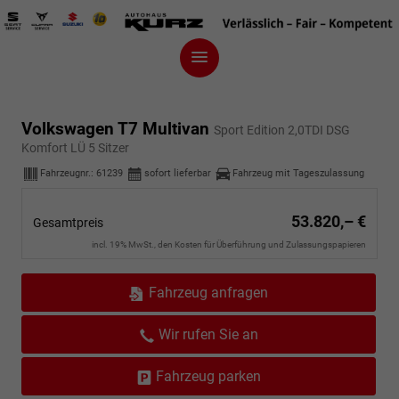
Volkswagen T7 Multivan
Sport Edition 2,0TDI DSG
Komfort LÜ 5 Sitzer
Fahrzeugnr.:
61239
sofort lieferbar
Fahrzeug mit Tageszulassung
53.820,– €
Gesamtpreis
incl. 19% MwSt., den Kosten für Überführung und Zulassungspapieren
Fahrzeug anfragen
Wir rufen Sie an
Fahrzeug parken