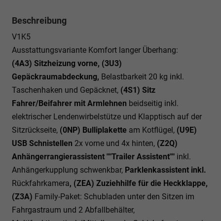
Beschreibung
V1K5
Ausstattungsvariante Komfort langer Überhang:
(4A3) Sitzheizung vorne, (3U3)
Gepäckraumabdeckung,
Belastbarkeit 20 kg inkl.
Taschenhaken und Gepäcknet,
(4S1) Sitz
Fahrer/Beifahrer mit Armlehnen
beidseitig inkl.
elektrischer Lendenwirbelstütze und Klapptisch auf der
Sitzrückseite,
(0NP) Bulliplakette
am Kotflügel,
(U9E)
USB Schnistellen
2x vorne und 4x hinten,
(Z2Q)
Anhängerrangierassistent ""Trailer Assistent""
inkl.
Anhängerkupplung schwenkbar,
Parklenkassistent inkl.
Rückfahrkamera
, (ZEA) Zuziehhilfe für die Heckklappe,
(Z3A)
Family-Paket: Schubladen unter den Sitzen im
Fahrgastraum und 2 Abfallbehälter,