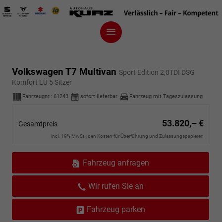
Volkswagen T7 Multivan
Sport Edition 2,0TDI DSG
Komfort LÜ 5 Sitzer
Fahrzeugnr.:
61243
sofort lieferbar
Fahrzeug mit Tageszulassung
53.820,– €
Gesamtpreis
incl. 19% MwSt., den Kosten für Überführung und Zulassungspapieren
Fahrzeug anfragen
Wir rufen Sie an
Fahrzeug parken