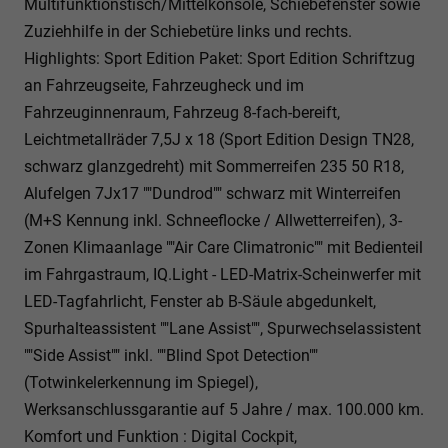
Multifunktionstisch/Mittelkonsole, Schiebefenster sowie
Zuziehhilfe in der Schiebetüre links und rechts.
Highlights: Sport Edition Paket: Sport Edition Schriftzug
an Fahrzeugseite, Fahrzeugheck und im
Fahrzeuginnenraum, Fahrzeug 8-fach-bereift,
Leichtmetallräder 7,5J x 18 (Sport Edition Design TN28,
schwarz glanzgedreht) mit Sommerreifen 235 50 R18,
Alufelgen 7Jx17 ""Dundrod"" schwarz mit Winterreifen
(M+S Kennung inkl. Schneeflocke / Allwetterreifen), 3-
Zonen Klimaanlage ""Air Care Climatronic"" mit Bedienteil
im Fahrgastraum, IQ.Light - LED-Matrix-Scheinwerfer mit
LED-Tagfahrlicht, Fenster ab B-Säule abgedunkelt,
Spurhalteassistent ""Lane Assist"", Spurwechselassistent
""Side Assist"" inkl. ""Blind Spot Detection""
(Totwinkelerkennung im Spiegel),
Werksanschlussgarantie auf 5 Jahre / max. 100.000 km.
Komfort und Funktion : Digital Cockpit,