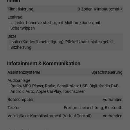
Innen
Klimatisierung
3-Zonen-Klimaautomatik
Lenkrad
in Leder, höhenverstellbar, mit Multifunktionen, mit
Schaltwippen
Sitze
Isofix (Kindersitzbefestigung), Rücksitzbank hinten geteilt,
Sitzheizung
Infotainment & Kommunikation
Assistenzsysteme
Sprachsteuerung
Audioanlage
Radio/MP3-Player, Radio, Schnittstelle USB, Digitalradio DAB,
Android Auto, Apple CarPlay, Touchscreen
Bordcomputer
vorhanden
Telefon
Freisprecheinrichtung, Bluetooth
Volldigitales Kombiinstrument (Virtual Cockpit)
vorhanden