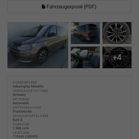
Fahrzeugexposé (PDF)
+4
AUSSENFARBE
Indiumgrau Metallic
INNENAUSSTATTUNG
Schwarz
GETRIEBE
Automatik
ANTRIEBSACHSE
Frontantrieb
SCHADSTOFFKLASSE
Euro 6
HUBRAUM
1.968 ccm
LEISTUNG
110 kW (150 PS)