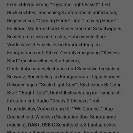
Fernlichtregulierung ""Dynamic Light Assist"", LED-
Rückleuchten, Innenspiegel automatisch abblendbar,
Regensensor, ""Coming Home"" und ""Leaving Home""-
Funktion, Multifunktionslederlenkrad mit Schaltwippen,
Schiebtüren links und rechts, Höhenverstellbare
Vordersitze, 3 Einzelsitze in Fahrtrichtung im
Fahrgastraum = 5 Sitzer, Zentralverriegelung ""Keyless
Start"" (schlüsselloses Startsytem),
Optik: Außenspiegelgehäuse und Scheinwerferleiste in
Schwarz, Bodenbelag im Fahrgastraum Teppichboden,
Dekoreinlagen ""Scale Light Grey"", Sitzbezüge Bi-Color
Stoff ""Bright Dots"", Umfeldbeleuchtung im Türbereich,
Infotainment: Radio ""Ready 2 Discover"" mit
Touchdisplay, Vorbereitung für ""We Connect"", App-
Connect inkl. Wireless (Navigation über Smartphone
möglich), DAB+, USB-C-Schnittstelle, 8 Lautsprecher,
Bluetooth mit Freisprecheinrichtung, Sprachsteuerung,