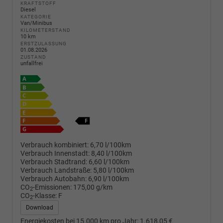
KRAFTSTOFF
Diesel
KATEGORIE
Van/Minibus
KILOMETERSTAND
10 km
ERSTZULASSUNG
01.08.2026
ZUSTAND
unfallfrei
Verbrauch kombiniert:
6,70 l/100km
Verbrauch Innenstadt:
8,40 l/100km
Verbrauch Stadtrand:
6,60 l/100km
Verbrauch Landstraße:
5,80 l/100km
Verbrauch Autobahn:
6,90 l/100km
CO
-Emissionen:
175,00 g/km
2
CO
-Klasse:
F
2
Download
Energiekosten bei 15.000 km pro Jahr:
1.618,05 €