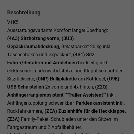
Beschreibung
V1K5
Ausstattungsvariante Komfort langer Überhang:
(4A3) Sitzheizung vorne, (3U3)
Gepäckraumabdeckung,
Belastbarkeit 20 kg inkl.
Taschenhaken und Gepäcknet,
(4S1) Sitz
Fahrer/Beifahrer mit Armlehnen
beidseitig inkl.
elektrischer Lendenwirbelstütze und Klapptisch auf der
Sitzrückseite,
(0NP) Bulliplakette
am Kotflügel,
(U9E)
USB Schnistellen
2x vorne und 4x hinten,
(Z2Q)
Anhängerrangierassistent ""Trailer Assistent""
inkl.
Anhängerkupplung schwenkbar,
Parklenkassistent inkl.
Rückfahrkamera
, (ZEA) Zuziehhilfe für die Heckklappe,
(Z3A)
Family-Paket: Schubladen unter den Sitzen im
Fahrgastraum und 2 Abfallbehälter,