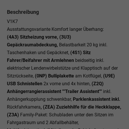
Beschreibung
V1K7
Ausstattungsvariante Komfort langer Überhang:
(4A3) Sitzheizung vorne, (3U3)
Gepäckraumabdeckung,
Belastbarkeit 20 kg inkl.
Taschenhaken und Gepäcknet,
(4S1) Sitz
Fahrer/Beifahrer mit Armlehnen
beidseitig inkl.
elektrischer Lendenwirbelstütze und Klapptisch auf der
Sitzrückseite,
(0NP) Bulliplakette
am Kotflügel,
(U9E)
USB Schnistellen
2x vorne und 4x hinten,
(Z2Q)
Anhängerrangierassistent ""Trailer Assistent""
inkl.
Anhängerkupplung schwenkbar,
Parklenkassistent inkl.
Rückfahrkamera
, (ZEA) Zuziehhilfe für die Heckklappe,
(Z3A)
Family-Paket: Schubladen unter den Sitzen im
Fahrgastraum und 2 Abfallbehälter,