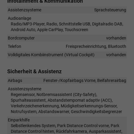
Infotainment & Kommunikation
Assistenzsysteme
Sprachsteuerung
Audioanlage
Radio/MP3-Player, Radio, Schnittstelle USB, Digitalradio DAB,
Android Auto, Apple CarPlay, Touchscreen
Bordcomputer
vorhanden
Telefon
Freisprecheinrichtung, Bluetooth
Volldigitales Kombiinstrument (Virtual Cockpit)
vorhanden
Sicherheit & Assistenz
Airbags
Fenster-/Kopfairbags Vorne, Beifahrerairbag
Assistenzsysteme
Regensensor, Notbremsassistent (City-Safety),
Spurhalteassistent, Abstandstempomat adaptiv (ACC),
Verkehrzeichenerkennung, Müdigkeitserkennungs-Sensor,
Notrufsystem, Abstandswarner, Geschwindigkeitsbegrenzer
Einparkhilfe
Selbstlenkendes System, Park Distance Control vorne, Park
Distance Control hinten, Rückfahrkamera, Ausparkassistent,