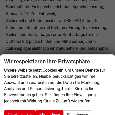
Bluetooth mit Freisprecheinrichtung, Sprachsteuerung,
Fahrwerk: 16 Zoll Fahrwerk,
Sicherheit und Fahrerassistenz: ABS, ESP, Airbag für
Fahrer und Beifahrer mit Beifahrer-Airbag-Deaktivierung,
Seiten- und Kopfairbags vorne, Kopfairbags für die
äußeren Sitzplätze hinten und Mittenairbag vorne,
Außenspiegel elektrisch einstell-, beheiz- und anklappbar,
Ausweichunterstützung mit Abbiegeassistent,
Wir respektieren Ihre Privatsphäre
Automatische Distanzregelung ACC mit ""stop & go"", Tire
Mobility Set, Einparkhilfe im Front- und Heckbereich,
Unsere Website setzt Cookies ein, um unsere Dienste für
Ausparkassistent und Ausstiegswarner,
Sie bereitzustellen. Hierbei berücksichtigen wir Ihre
Auswahl und verarbeiten nur die Daten für Marketing,
Verkehrszeichenerkennung, Ablenkungs- und
Analytics und Personalisierung, für die Sie uns Ihr
Müdigkeitserkennung, Kreuzungsassistent,
Einverständnis geben. Sie können Ihre Einwilligung
Notbremsassistent ""Front Assist"" mit Fußgänger- und
jederzeit mit Wirkung für die Zukunft widerrufen.
Radfahrererkennung, Notrufsystem eCall,
Reifenkontrollanzeige.
Alle akzeptieren
Alle ablehnen
Einstellungen