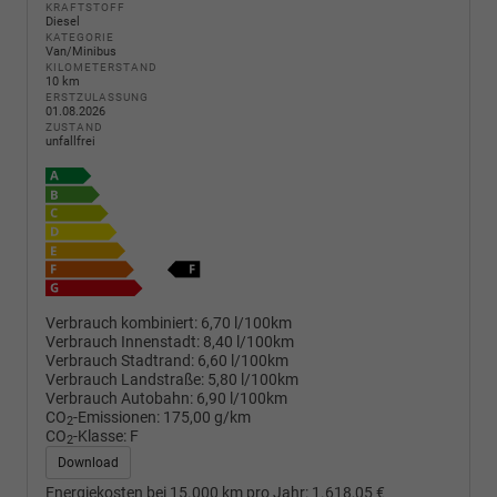
KRAFTSTOFF
Diesel
KATEGORIE
Van/Minibus
KILOMETERSTAND
10 km
ERSTZULASSUNG
01.08.2026
ZUSTAND
unfallfrei
Verbrauch kombiniert:
6,70 l/100km
Verbrauch Innenstadt:
8,40 l/100km
Verbrauch Stadtrand:
6,60 l/100km
Verbrauch Landstraße:
5,80 l/100km
Verbrauch Autobahn:
6,90 l/100km
CO
-Emissionen:
175,00 g/km
2
CO
-Klasse:
F
2
Download
Energiekosten bei 15.000 km pro Jahr:
1.618,05 €