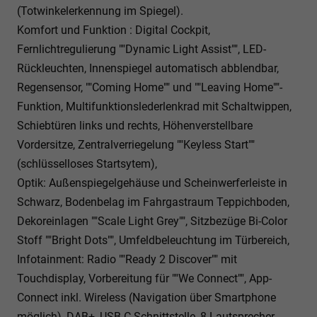
(Totwinkelerkennung im Spiegel).
Komfort und Funktion : Digital Cockpit,
Fernlichtregulierung ""Dynamic Light Assist"", LED-
Rückleuchten, Innenspiegel automatisch abblendbar,
Regensensor, ""Coming Home"" und ""Leaving Home""-
Funktion, Multifunktionslederlenkrad mit Schaltwippen,
Schiebtüren links und rechts, Höhenverstellbare
Vordersitze, Zentralverriegelung ""Keyless Start""
(schlüsselloses Startsytem),
Optik: Außenspiegelgehäuse und Scheinwerferleiste in
Schwarz, Bodenbelag im Fahrgastraum Teppichboden,
Dekoreinlagen ""Scale Light Grey"", Sitzbezüge Bi-Color
Stoff ""Bright Dots"", Umfeldbeleuchtung im Türbereich,
Infotainment: Radio ""Ready 2 Discover"" mit
Touchdisplay, Vorbereitung für ""We Connect"", App-
Connect inkl. Wireless (Navigation über Smartphone
möglich), DAB+, USB-C-Schnittstelle, 8 Lautsprecher,