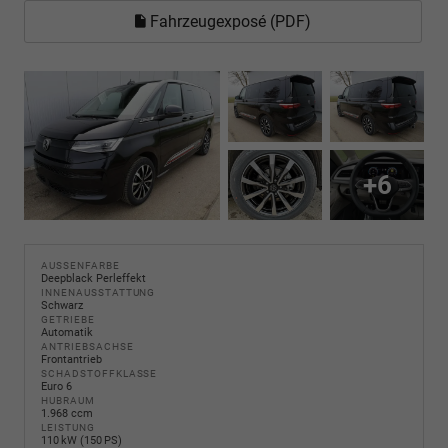
Fahrzeugexposé (PDF)
+6
AUSSENFARBE
Deepblack Perleffekt
INNENAUSSTATTUNG
Schwarz
GETRIEBE
Automatik
ANTRIEBSACHSE
Frontantrieb
SCHADSTOFFKLASSE
Euro 6
HUBRAUM
1.968 ccm
LEISTUNG
110 kW (150 PS)