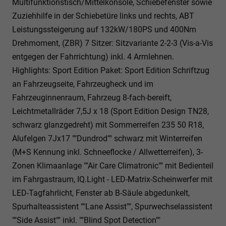
Multifunktionstisch/Mittelkonsole, Schiebefenster sowie
Zuziehhilfe in der Schiebetüre links und rechts, ABT
Leistungssteigerung auf 132kW/180PS und 400Nm
Drehmoment, (ZBR) 7 Sitzer: Sitzvariante 2-2-3 (Vis-a-Vis
entgegen der Fahrrichtung) inkl. 4 Armlehnen.
Highlights: Sport Edition Paket: Sport Edition Schriftzug
an Fahrzeugseite, Fahrzeugheck und im
Fahrzeuginnenraum, Fahrzeug 8-fach-bereift,
Leichtmetallräder 7,5J x 18 (Sport Edition Design TN28,
schwarz glanzgedreht) mit Sommerreifen 235 50 R18,
Alufelgen 7Jx17 ""Dundrod"" schwarz mit Winterreifen
(M+S Kennung inkl. Schneeflocke / Allwetterreifen), 3-
Zonen Klimaanlage ""Air Care Climatronic"" mit Bedienteil
im Fahrgastraum, IQ.Light - LED-Matrix-Scheinwerfer mit
LED-Tagfahrlicht, Fenster ab B-Säule abgedunkelt,
Spurhalteassistent ""Lane Assist"", Spurwechselassistent
""Side Assist"" inkl. ""Blind Spot Detection""