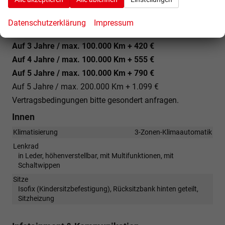
ausl. Ez. und Garantiebeginn ab Kaufdatum /
Endkundennachweis erforderlich.
Datenschutzerklärung
Impressum
Garantieverlängerung gegen Aufpreis:
Auf 3 Jahre / max. 100.000 Km + 420 €
Auf 4 Jahre / max. 100.000 Km + 555 €
Auf 5 Jahre / max. 100.000 Km + 790 €
Auf 5 Jahre / max. 200.000 Km + 1.099 €
Vertragsbedingungen bitte gesondert anfragen.
Innen
Klimatisierung
3-Zonen-Klimaautomatik
Lenkrad
in Leder, höhenverstellbar, mit Multifunktionen, mit
Schaltwippen
Sitze
Isofix (Kindersitzbefestigung), Rücksitzbank hinten geteilt,
Sitzheizung