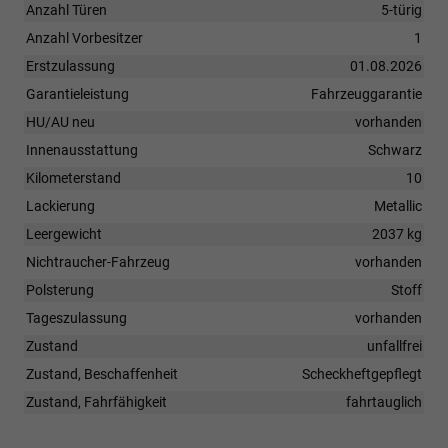
Anzahl Türen
5-türig
Anzahl Vorbesitzer
1
Erstzulassung
01.08.2026
Garantieleistung
Fahrzeuggarantie
HU/AU neu
vorhanden
Innenausstattung
Schwarz
Kilometerstand
10
Lackierung
Metallic
Leergewicht
2037 kg
Nichtraucher-Fahrzeug
vorhanden
Polsterung
Stoff
Tageszulassung
vorhanden
Zustand
unfallfrei
Zustand, Beschaffenheit
Scheckheftgepflegt
Zustand, Fahrfähigkeit
fahrtauglich