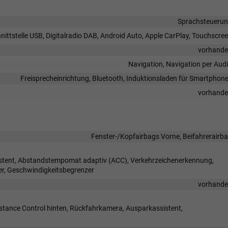
Sprachsteueru
ittstelle USB, Digitalradio DAB, Android Auto, Apple CarPlay, Touchscre
vorhand
Navigation, Navigation per Aud
Freisprecheinrichtung, Bluetooth, Induktionsladen für Smartphon
vorhand
Fenster-/Kopfairbags Vorne, Beifahrerairb
sistent, Abstandstempomat adaptiv (ACC), Verkehrzeichenerkennung,
r, Geschwindigkeitsbegrenzer
vorhand
istance Control hinten, Rückfahrkamera, Ausparkassistent,