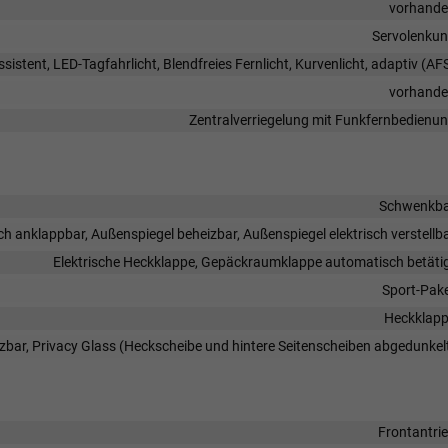
vorhand
Servolenku
ssistent, LED-Tagfahrlicht, Blendfreies Fernlicht, Kurvenlicht, adaptiv (AF
vorhand
Zentralverriegelung mit Funkfernbedienu
Schwenkb
ch anklappbar, Außenspiegel beheizbar, Außenspiegel elektrisch verstellb
Elektrische Heckklappe, Gepäckraumklappe automatisch betäti
Sport-Pak
Heckklap
zbar, Privacy Glass (Heckscheibe und hintere Seitenscheiben abgedunkel
Frontantri