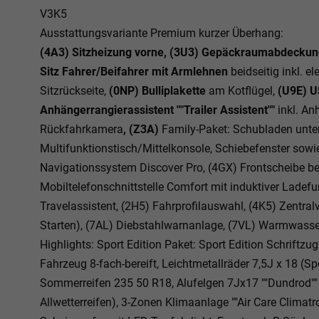
V3K5
Ausstattungsvariante Premium kurzer Überhang:
(4A3) Sitzheizung vorne, (3U3) Gepäckraumabdeckun
Sitz Fahrer/Beifahrer mit Armlehnen
beidseitig inkl. e
Sitzrückseite,
(0NP) Bulliplakette
am Kotflügel,
(U9E) U
Anhängerrangierassistent ""Trailer Assistent""
inkl. A
Rückfahrkamera
, (Z3A)
Family-Paket: Schubladen unter
Multifunktionstisch/Mittelkonsole, Schiebefenster sowie
Navigationssystem Discover Pro, (4GX) Frontscheibe be
Mobiltelefonschnittstelle Comfort mit induktiver Ladefu
Travelassistent, (2H5) Fahrprofilauswahl, (4K5) Zentra
Starten), (7AL) Diebstahlwarnanlage, (7VL) Warmwasse
Highlights: Sport Edition Paket: Sport Edition Schrift
Fahrzeug 8-fach-bereift, Leichtmetallräder 7,5J x 18 (S
Sommerreifen 235 50 R18, Alufelgen 7Jx17 ""Dundrod"" 
Allwetterreifen), 3-Zonen Klimaanlage ""Air Care Climatr