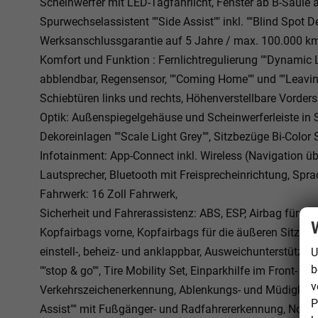
Scheinwerfer mit LED-Tagfahrlicht, Fenster ab B-Säule a
Spurwechselassistent ""Side Assist"" inkl. ""Blind Spot 
Werksanschlussgarantie auf 5 Jahre / max. 100.000 k
Komfort und Funktion : Fernlichtregulierung ""Dynamic 
abblendbar, Regensensor, ""Coming Home"" und ""Leavin
Schiebtüren links und rechts, Höhenverstellbare Vordersi
Optik: Außenspiegelgehäuse und Scheinwerferleiste i
Dekoreinlagen ""Scale Light Grey"", Sitzbezüge Bi-Color 
Infotainment: App-Connect inkl. Wireless (Navigation ü
Lautsprecher, Bluetooth mit Freisprecheinrichtung, Spr
Fahrwerk: 16 Zoll Fahrwerk,
Sicherheit und Fahrerassistenz: ABS, ESP, Airbag für Fah
Kopfairbags vorne, Kopfairbags für die äußeren Sitzplä
einstell-, beheiz- und anklappbar, Ausweichunterstütz
U
b
""stop & go"", Tire Mobility Set, Einparkhilfe im Front-
v
Verkehrszeichenerkennung, Ablenkungs- und Müdigkeits
P
Assist"" mit Fußgänger- und Radfahrererkennung, Notruf