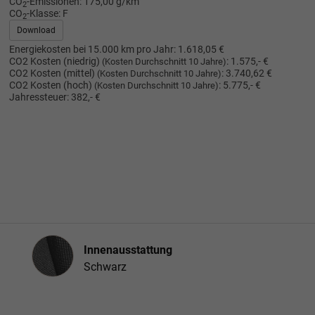
CO
-Emissionen:
175,00 g/km
2
CO
-Klasse:
F
2
Download
Energiekosten bei 15.000 km pro Jahr:
1.618,05 €
CO2 Kosten (niedrig)
:
1.575,- €
(Kosten Durchschnitt 10 Jahre)
CO2 Kosten (mittel)
:
3.740,62 €
(Kosten Durchschnitt 10 Jahre)
CO2 Kosten (hoch)
:
5.775,- €
(Kosten Durchschnitt 10 Jahre)
Jahressteuer:
382,- €
Innenausstattung
Innenausstattung
Schwarz