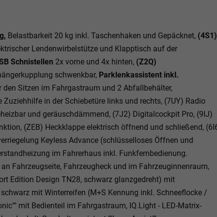
g,
Belastbarkeit 20 kg inkl. Taschenhaken und Gepäcknet,
(4S1)
lektrischer Lendenwirbelstütze und Klapptisch auf der
SB Schnistellen
2x vorne und 4x hinten,
(Z2Q)
nhängerkupplung schwenkbar,
Parklenkassistent inkl.
 den Sitzen im Fahrgastraum und 2 Abfallbehälter,
 Zuziehhilfe in der Schiebetüre links und rechts, (7UY) Radio
heizbar und geräuschdämmend, (7J2) Digitalcockpit Pro, (9IJ)
nktion, (ZEB) Heckklappe elektrisch öffnend und schließend, (6I
lverriegelung Keyless Advance (schlüsselloses Öffnen und
rstandheizung im Fahrerhaus inkl. Funkfernbedienung.
zug an Fahrzeugseite, Fahrzeugheck und im Fahrzeuginnenraum,
port Edition Design TN28, schwarz glanzgedreht) mit
schwarz mit Winterreifen (M+S Kennung inkl. Schneeflocke /
onic"" mit Bedienteil im Fahrgastraum, IQ.Light - LED-Matrix-