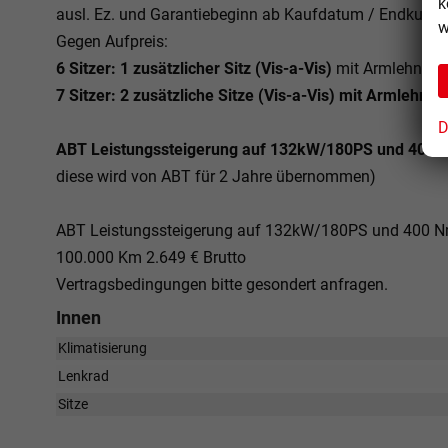
k
ausl. Ez. und Garantiebeginn ab Kaufdatum / Endkunde
w
Gegen Aufpreis:
6 Sitzer: 1 zusätzlicher Sitz (
Vis-a-Vis)
mit Armlehnen fü
7 Sitzer: 2 zusätzliche Sitze (
Vis-a-Vis)
mit Armlehnen f
D
ABT Leistungssteigerung auf 132kW/180PS und 400 
diese wird von ABT für 2 Jahre übernommen)
ABT Leistungssteigerung auf 132kW/180PS und 400 Nm
100.000 Km 2.649 € Brutto
Vertragsbedingungen bitte gesondert anfragen.
Innen
Klimatisierung
Lenkrad
Sitze