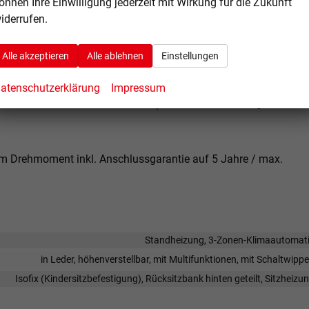
önnen Ihre Einwilligung jederzeit mit Wirkung für die Zukunft
nnachweis erforderlich.
iderrufen.
r die 2. Sitzreihe inkl. Eintragung + 845 € Brutto
Alle akzeptieren
Alle ablehnen
Einstellungen
ür die 2. Sitzreihe inkl. Eintragung
+ 1.690 € Brutto
atenschutzerklärung
Impressum
Nm Drehmoment 1.849 € Brutto
(Entfall der Herstellergarantie,
 Drehmoment inkl. Anschlussgarantie auf 5 Jahre / max.
Standheizung, 3-Zonen-Klimaautomat
in Leder, höhenverstellbar, mit Multifunktionen, mit Schaltwipp
Isofix (Kindersitzbefestigung), Rücksitzbank hinten geteilt, Sitzheizu