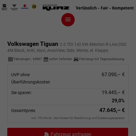
Volkswagen Tiguan
2.0 TDI 142 kW 4Motion R-Line DSG
4M Black, AHK, Navi, AreaView, Side, Winter, el. Klappe
Fahrzeugnr.:
64967
sofort lieferbar
Fahrzeug mit Tageszulassung
67.090,– €
UVP ohne
Überführungskosten
19.445,– €
Sie sparen:
29,0%
47.645,– €
Gesamtpreis
incl. 19% MwSt., den Kosten für Überführung und Zulassungspapieren
Fahrzeug anfragen