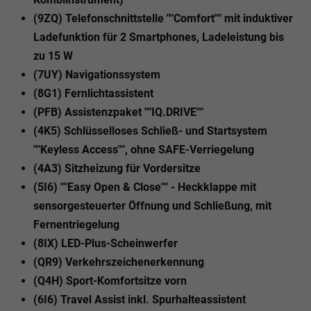
(9ZQ) Telefonschnittstelle ""Comfort"" mit induktiver
Ladefunktion für 2 Smartphones, Ladeleistung bis
zu 15 W
(7UY) Navigationssystem
(8G1) Fernlichtassistent
(PFB) Assistenzpaket ""IQ.DRIVE""
(4K5) Schlüsselloses Schließ- und Startsystem
""Keyless Access"", ohne SAFE-Verriegelung
(4A3) Sitzheizung für Vordersitze
(5I6) ""Easy Open & Close"" - Heckklappe mit
sensorgesteuerter Öffnung und Schließung, mit
Fernentriegelung
(8IX) LED-Plus-Scheinwerfer
(QR9) Verkehrszeichenerkennung
(Q4H) Sport-Komfortsitze vorn
(6I6) Travel Assist inkl. Spurhalteassistent