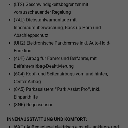
(LT2) Geschwindigkeitsbegrenzer mit
vorausschauender Regelung
(7AL) Diebstahlwarnanlage mit
Innenraumüberwachung, Back-up-Horn und
Abschleppschutz
(UH2) Elektronische Parkbremse inkl. Auto-Hold-
Funktion
(4UF) Airbag für Fahrer und Beifahrer, mit
Beifahrerairbag-Deaktivierung
(6C4) Kopf- und Seitenairbags vorn und hinten,
Center-Airbag
(8A5) Parkassistent ""Park Assist Pro"", inkl.
Einparkhilfe
(8N6) Regensensor
INNENAUSSTATTUNG UND KOMFORT:
(6XT) Außenspiegel elektrisch einstell-, anklapp- und