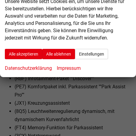
Unsere Website setzt Cookies ein, um unsere Dienste für
(LV1) Fahrerlebnisschalter inkl. Innenraumerlebnis
Sie bereitzustellen. Hierbei berücksichtigen wir Ihre
""Atmospheres""
Auswahl und verarbeiten nur die Daten für Marketing,
(3S2) Dachreling schwarz
Analytics und Personalisierung, für die Sie uns Ihr
(3GG) Gepäckraumboden in 2 Höhen einstellbar, für
Einverständnis geben. Sie können Ihre Einwilligung
ebene Ladefläche
jederzeit mit Wirkung für die Zukunft widerrufen.
(9I5) Fahrlichtschaltung automatisch, mit LED-
Tagfahrlicht sowie Begrüßungs- und
Alle akzeptieren
Alle ablehnen
Einstellungen
Verabschiedungslicht
Datenschutzerklärung
Impressum
(8VJ) 3D-LED-Rückleuchten
(RBF) Infotainment-Paket ""Discover""
(PE7) Komfortpaket inkl. Parkassistent ""Park Assist
Pro""
(JX1) Kreuzungsassistent
(8Q5) Leuchtweitenregulierung dynamisch, mit
dynamischem Kurvenfahrlicht
(FT4) Memory-Funktion für Parkassistent
(3CX) Netztrennwand