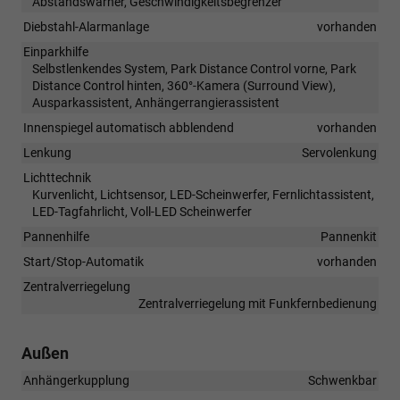
Abstandswarner, Geschwindigkeitsbegrenzer
Diebstahl-Alarmanlage
vorhanden
Einparkhilfe
Selbstlenkendes System, Park Distance Control vorne, Park
Distance Control hinten, 360°-Kamera (Surround View),
Ausparkassistent, Anhängerrangierassistent
Innenspiegel automatisch abblendend
vorhanden
Lenkung
Servolenkung
Lichttechnik
Kurvenlicht, Lichtsensor, LED-Scheinwerfer, Fernlichtassistent,
LED-Tagfahrlicht, Voll-LED Scheinwerfer
Pannenhilfe
Pannenkit
Start/Stop-Automatik
vorhanden
Zentralverriegelung
Zentralverriegelung mit Funkfernbedienung
Außen
Anhängerkupplung
Schwenkbar