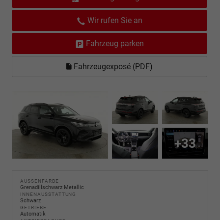
Wir rufen Sie an
Fahrzeug parken
Fahrzeugexposé (PDF)
+33
AUSSENFARBE
Grenadillschwarz Metallic
INNENAUSSTATTUNG
Schwarz
GETRIEBE
Automatik