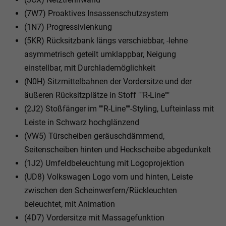
(7W7) Proaktives Insassenschutzsystem
(1N7) Progressivlenkung
(5KR) Rücksitzbank längs verschiebbar, -lehne
asymmetrisch geteilt umklappbar, Neigung
einstellbar, mit Durchlademöglichkeit
(N0H) Sitzmittelbahnen der Vordersitze und der
äußeren Rücksitzplätze in Stoff ""R-Line""
(2J2) Stoßfänger im ""R-Line""-Styling, Lufteinlass mit
Leiste in Schwarz hochglänzend
(VW5) Türscheiben geräuschdämmend,
Seitenscheiben hinten und Heckscheibe abgedunkelt
(1J2) Umfeldbeleuchtung mit Logoprojektion
(UD8) Volkswagen Logo vorn und hinten, Leiste
zwischen den Scheinwerfern/Rückleuchten
beleuchtet, mit Animation
(4D7) Vordersitze mit Massagefunktion