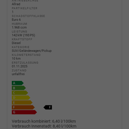
ANTRIEBSACHSE
Allrad
PARTIKELFILTER
1
SCHADSTOFFKLASSE
Euro 6
HUBRAUM
1.968 ccm
LEISTUNG
142 kW (193 PS)
KRAFTSTOFF
Diesel
KATEGORIE
SUV/Geländewagen/Pickup
KILOMETERSTAND
10 km
ERSTZULASSUNG
01.11.2025
ZUSTAND
unfallfrei
Verbrauch kombiniert:
6,40 l/100km
Verbrauch Innenstadt:
8,40 l/100km