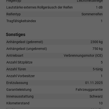
Felgentyp
Leichtmetallfelge
Lautstärke externes Rollgeräusch der Reifen
1 dB
Reifentyp
Sommerreifen
Tragfähigkeitsindex
1
Sonstiges
Anhängelast (gebremst)
2300 kg
Anhängelast (ungebremst)
750 kg
Antriebsart
Verbrennungsmotor (ICE)
Anzahl Sitzplätze
5
Anzahl Türen
5-türig
Anzahl Vorbesitzer
1
Erstzulassung
01.11.2025
Garantieleistung
Fahrzeuggarantie
Innenausstattung
Schwarz
Kilometerstand
10