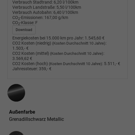
Verbrauch Stadtrand:
6,20 l/100km
Verbrauch Landstraße:
5,50 l/100km
Verbrauch Autobahn:
6,40 l/100km
CO
-Emissionen:
167,00 g/km
2
CO
-Klasse:
F
2
Download
Energiekosten bei 15.000 km pro Jahr:
1.545,60 €
CO2 Kosten (niedrig)
:
(Kosten Durchschnitt 10 Jahre)
1.503,- €
CO2 Kosten (mittel)
:
(Kosten Durchschnitt 10 Jahre)
3.569,62 €
CO2 Kosten (hoch)
:
5.511,- €
(Kosten Durchschnitt 10 Jahre)
Jahressteuer:
359,- €
Außenfarbe
Grenadillschwarz Metallic
Innenausstattung