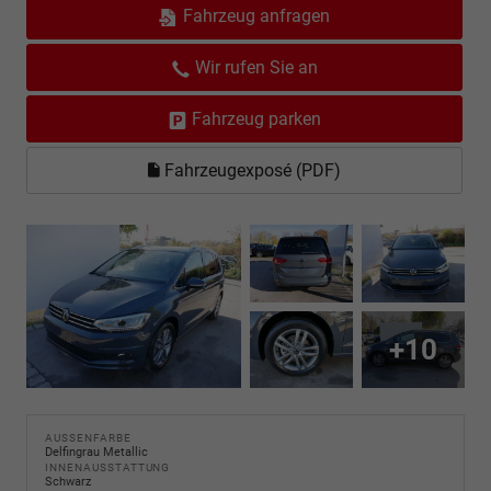
Fahrzeug anfragen
Wir rufen Sie an
Fahrzeug parken
Fahrzeugexposé (PDF)
+10
AUSSENFARBE
Delfingrau Metallic
INNENAUSSTATTUNG
Schwarz