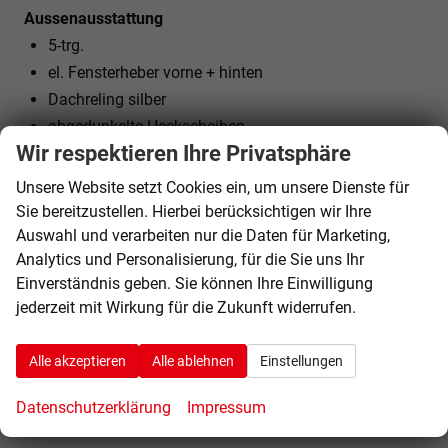
Aussenausstattung
5-trg.
el. Fensterheber vorne + hinten
Dachreling silber
abgedunkelte Heckscheiben
Wir respektieren Ihre Privatsphäre
el. heranklappbare und beheizbare Außenspiegel
Colorverglasung
Unsere Website setzt Cookies ein, um unsere Dienste für
Sie bereitzustellen. Hierbei berücksichtigen wir Ihre
Licht und Sicht
Auswahl und verarbeiten nur die Daten für Marketing,
LED-SCHEINWERFER (VOLL)
Analytics und Personalisierung, für die Sie uns Ihr
Einverständnis geben. Sie können Ihre Einwilligung
Tagfahrlicht
jederzeit mit Wirkung für die Zukunft widerrufen.
LED-Heckleuchten
Lichtautomatik
Alle akzeptieren
Alle ablehnen
Einstellungen
Coming-Home-Funktion
Leaving-Home-Funktion
Datenschutzerklärung
Impressum
NEBELSCHEINWERFER