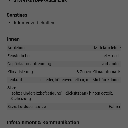
START-STOPP-Automatik
Sonstiges
Irrtümer vorbehalten
Innen
Armlehnen
Mittelarmlehne
Fensterheber
elektrisch
Gepäckraumabtrennung
vorhanden
Klimatisierung
3-Zonen-Klimaautomatik
Lenkrad
in Leder, höhenverstellbar, mit Multifunktionen
Sitze
Isofix (Kindersitzbefestigung), Rücksitzbank hinten geteilt,
Sitzheizung
Sitze: Lordosenstütze
Fahrer
Infotainment & Kommunikation