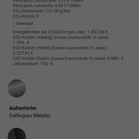
Verbrauch Landstraße:
5,70 l/100km
Verbrauch Autobahn:
6,50 l/100km
CO
-Emissionen:
151,00 g/km
2
CO
-Klasse:
E
2
Download
Energiekosten bei 15.000 km pro Jahr:
1.857,36 €
CO2 Kosten (niedrig)
:
(Kosten Durchschnitt 10 Jahre)
1.359,- €
CO2 Kosten (mittel)
:
(Kosten Durchschnitt 10 Jahre)
3.227,62 €
CO2 Kosten (hoch)
:
4.983,- €
(Kosten Durchschnitt 10 Jahre)
Jahressteuer:
154,- €
Außenfarbe
Delfingrau Metallic
Innenausstattung