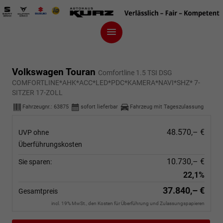
Volkswagen Touran
Comfortline 1.5 TSI DSG
COMFORTLINE*AHK*ACC*LED*PDC*KAMERA*NAVI*SHZ* 7-
SITZER 17-ZOLL
Fahrzeugnr.:
63875
sofort lieferbar
Fahrzeug mit Tageszulassung
48.570,– €
UVP ohne
Überführungskosten
10.730,– €
Sie sparen:
22,1%
37.840,– €
Gesamtpreis
incl. 19% MwSt., den Kosten für Überführung und Zulassungspapieren