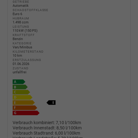
GETRIEBE
Automatik
SCHADSTOFFKLASSE
Euro 6
HUBRAUM
1.498 ccm
LEISTUNG
110 kW (150 PS)
KRAFTSTOFF
Benzin
KATEGORIE
Van/Minibus
KILOMETERSTAND
10 km
ERSTZULASSUNG
01.06.2026
ZUSTAND
unfallfrei
Verbrauch kombiniert:
7,10 l/100km
Verbrauch Innenstadt:
8,50 l/100km
Verbrauch Stadtrand:
6,00 l/100km